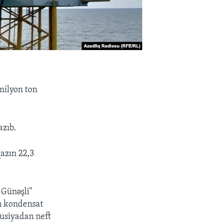
milyon ton
azıb.
qazın 22,3
-Günəşli"
ən kondensat
Rusiyadan neft