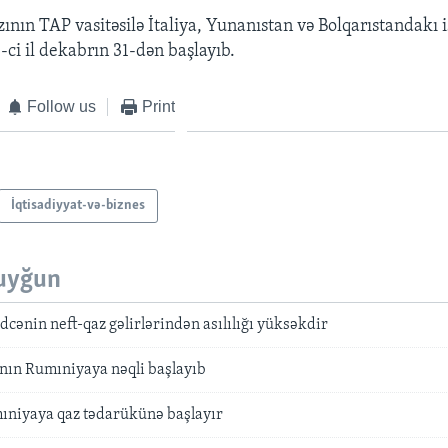
ının TAP vasitəsilə İtaliya, Yunanıstan və Bolqarıstandakı i
ci il dekabrın 31-dən başlayıb.
Follow us
Print
İqtisadiyyat-və-biznes
uyğun
üdcənin neft-qaz gəlirlərindən asılılığı yüksəkdir
nın Rumıniyaya nəqli başlayıb
niyaya qaz tədarükünə başlayır