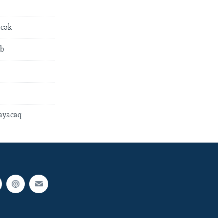
əcək
ıb
layacaq