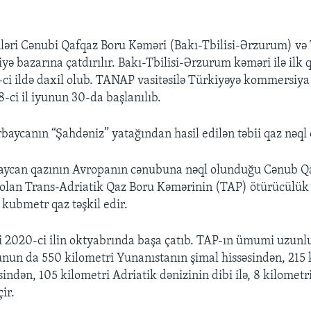
mləri Cənubi Qafqaz Boru Kəməri (Bakı-Tbilisi-Ərzurum) v
iyə bazarına çatdırılır. Bakı-Tbilisi-Ərzurum kəməri ilə ilk
ci ildə daxil olub. TANAP vasitəsilə Türkiyəyə kommersiya
8-ci il iyunun 30-da başlanılıb.
baycanın “Şahdəniz” yatağından hasil edilən təbii qaz nəql 
aycan qazının Avropanın cənubuna nəql olunduğu Cənub Qa
 olan Trans-Adriatik Qaz Boru Kəmərinin (TAP) ötürücülük 
 kubmetr qaz təşkil edir.
si 2020-ci ilin oktyabrında başa çatıb. TAP-ın ümumi uzun
unun da 550 kilometri Yunanıstanın şimal hissəsindən, 215 
indən, 105 kilometri Adriatik dənizinin dibi ilə, 8 kilometri 
ir.