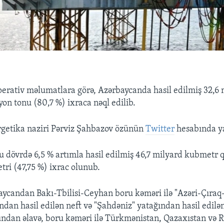
operativ məlumatlara görə, Azərbaycanda hasil edilmiş 32,6 
yon tonu (80,7 %) ixraca nəql edilib.
rgetika naziri Pərviz Şahbazov özünün
Twitter
hesabında y
bu dövrdə 6,5 % artımla hasil edilmiş 46,7 milyard kubmetr 
ri (47,75 %) ixrac olunub.
ycandan Bakı-Tbilisi-Ceyhan boru kəməri ilə "Azəri-Çıraq
ndan hasil edilən neft və "Şahdəniz" yatağından hasil edil
undan əlavə, boru kəməri ilə Türkmənistan, Qazaxıstan və 