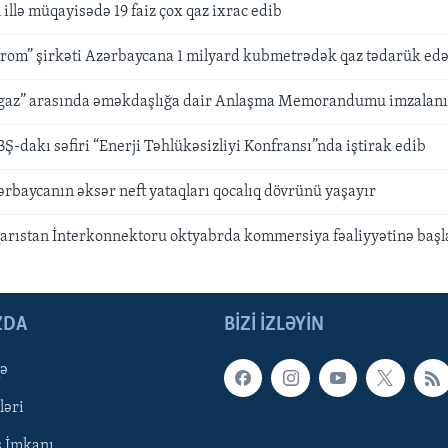
illə müqayisədə 19 faiz çox qaz ixrac edib
rom” şirkəti Azərbaycana 1 milyard kubmetrədək qaz tədarük ed
az” arasında əməkdaşlığa dair Anlaşma Memorandumu imzalan
-dakı səfiri “Enerji Təhlükəsizliyi Konfransı”nda iştirak edib
rbaycanın əksər neft yataqları qocalıq dövrünü yaşayır
arıstan İnterkonnektoru oktyabrda kommersiya fəaliyyətinə baş
ZDA
BIZI IZLƏYIN
qə
ləri
ş İmkanı