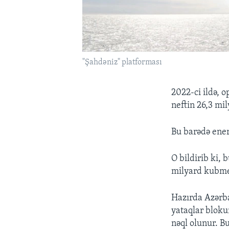
"Şahdəniz" platforması
2022-ci ildə, 
neftin 26,3 mil
Bu barədə ene
O bildirib ki, 
milyard kubmet
Hazırda Azərba
yataqlar bloku
nəql olunur. B