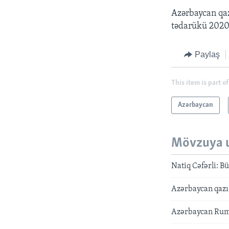
Azərbaycan qaz
tədarükü 2020-
Paylaş
This item is part of
Azərbaycan
Mövzuya 
Natiq Cəfərli: B
Azərbaycan qazı
Azərbaycan Rumı