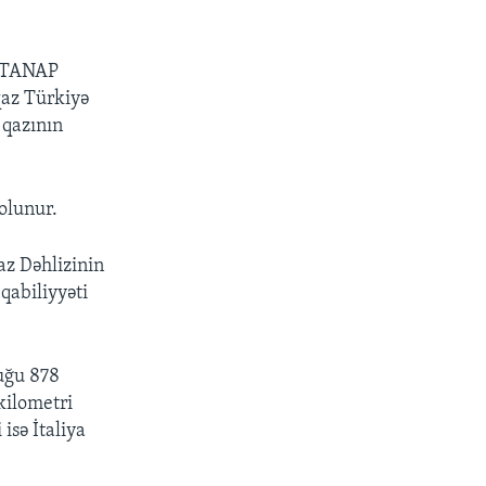
ə TANAP
 qaz Türkiyə
 qazının
olunur.
z Dəhlizinin
qabiliyyəti
luğu 878
kilometri
isə İtaliya