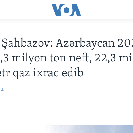
 Şahbazov: Azərbaycan 20
6,3 milyon ton neft, 22,3 m
r qaz ixrac edib
ğlu