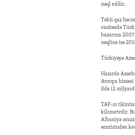
nəql edilir.
Təbii qaz həc
vasitəsilə Türk
bazarına 2007-
nəqlinə isə 201
Türkiyəyə Azər
Hazırda Azərb
Avropa hissəsi
ildə 12 milyard
TAP-ın tikinti
kilometrdir. B
Albaniya ərazis
ərazisindən keç