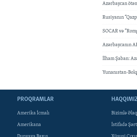
Azərbaycan ötən 
Rusiyanın “Qazp
SOCAR və “Romg
Azərbaycanın ABŞ
İlham Şaban: Azə
Yunanıstan-Bolq
PROQRAMLAR
HAQQIMI
Amerika İcmalı
Bizimlə Əla
LEARNING ENGLISH
Amerikana
İstifadə Şərt
BIZI IZLƏYIN
Dunyaya Baxış
Xüsusi Çıxı