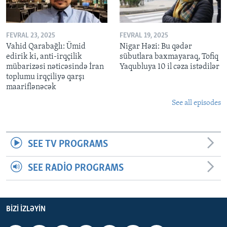
FEVRAL 23, 2025
FEVRAL 19, 2025
Vahid Qarabağlı: Ümid
Nigar Həzi: Bu qədər
edirik ki, anti-irqçilik
sübutlara baxmayaraq, Tofiq
mübarizəsi nəticəsində İran
Yaqubluya 10 il cəza istədilər
toplumu irqçiliyə qarşı
maariflənəcək
See all episodes
SEE TV PROGRAMS
SEE RADIO PROGRAMS
BIZI IZLƏYIN