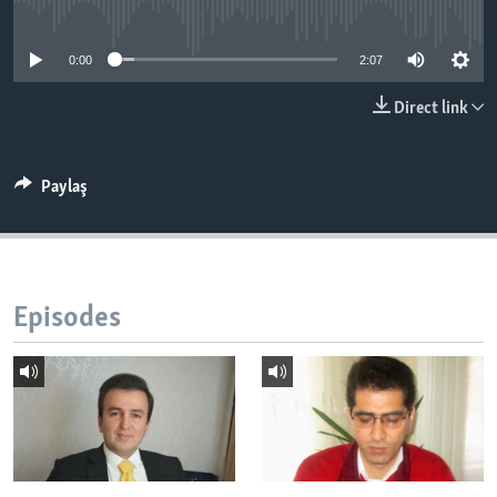
No media source currently available
BIZI IZLƏYIN
0:00
2:07
Direct link
Dillər
Paylaş
Episodes