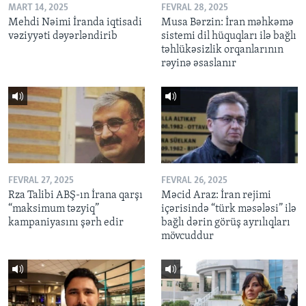
MART 14, 2025
FEVRAL 28, 2025
Mehdi Nəimi İranda iqtisadi
Musa Bərzin: İran məhkəmə
vəziyyəti dəyərləndirib
sistemi dil hüquqları ilə bağlı
təhlükəsizlik orqanlarının
rəyinə əsaslanır
FEVRAL 27, 2025
FEVRAL 26, 2025
Rza Talibi ABŞ-ın İrana qarşı
Məcid Araz: İran rejimi
“maksimum təzyiq”
içərisində “türk məsələsi” ilə
kampaniyasını şərh edir
bağlı dərin görüş ayrılıqları
mövcuddur