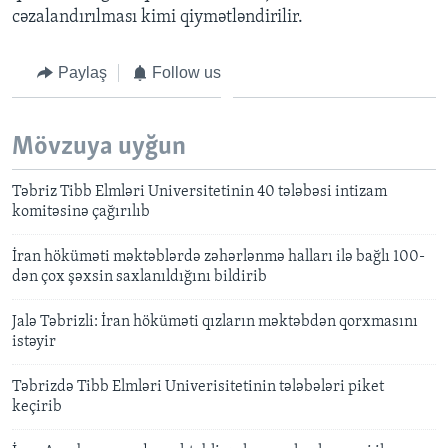
cəzalandırılması kimi qiymətləndirilir.
Paylaş
Follow us
Mövzuya uyğun
Təbriz Tibb Elmləri Universitetinin 40 tələbəsi intizam
komitəsinə çağırılıb
İran höküməti məktəblərdə zəhərlənmə halları ilə bağlı 100-
dən çox şəxsin saxlanıldığını bildirib
Jalə Təbrizli: İran höküməti qızların məktəbdən qorxmasını
istəyir
Təbrizdə Tibb Elmləri Univerisitetinin tələbələri piket
keçirib