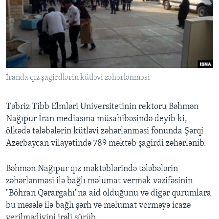
BIZI IZLƏYIN
Dillər
İranda qız şagirdlərin kütləvi zəhərlənməsi
Təbriz Tibb Elmləri Universitetinin rektoru Bəhmən
Nağıpur İran mediasına müsahibəsində deyib ki,
ölkədə tələbələrin kütləvi zəhərlənməsi fonunda Şərqi
Azərbaycan vilayətində 789 məktəb şagirdi zəhərlənib.
Bəhmən Nağıpur qız məktəblərində tələbələrin
zəhərlənməsi ilə bağlı məlumat vermək vəzifəsinin
"Böhran Qərargahı"na aid olduğunu və digər qurumlara
bu məsələ ilə bağlı şərh və məlumat verməyə icazə
verilmədiyini irəli sürüb.