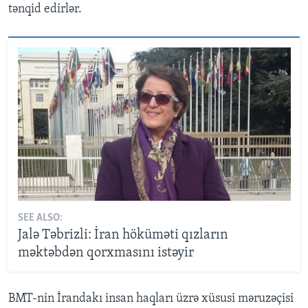
tənqid edirlər.
SEE ALSO:
Jalə Təbrizli: İran höküməti qızların
məktəbdən qorxmasını istəyir
BMT-nin İrandakı insan haqları üzrə xüsusi məruzəçisi