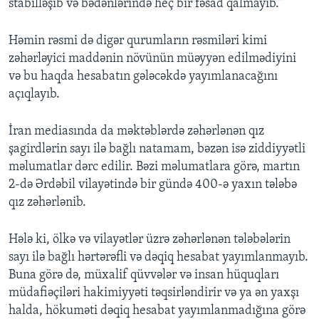
stabilləşib və bədənlərində heç bir fəsad qalmayıb."
Həmin rəsmi də digər qurumların rəsmiləri kimi
zəhərləyici maddənin növünün müəyyən edilmədiyini
və bu haqda hesabatın gələcəkdə yayımlanacağını
açıqlayıb.
İran mediasında da məktəblərdə zəhərlənən qız
şagirdlərin sayı ilə bağlı natamam, bəzən isə ziddiyyətli
məlumatlar dərc edilir. Bəzi məlumatlara görə, martın
2-də Ərdəbil vilayətində bir gündə 400-ə yaxın tələbə
qız zəhərlənib.
Hələ ki, ölkə və vilayətlər üzrə zəhərlənən tələbələrin
sayı ilə bağlı hərtərəfli və dəqiq hesabat yayımlanmayıb.
Buna görə də, müxalif qüvvələr və insan hüquqları
müdafiəçiləri hakimiyyəti təqsirləndirir və ya ən yaxşı
halda, hökuməti dəqiq hesabat yayımlanmadığına görə