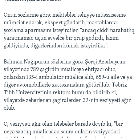
Onun sözlərinə görə, məktəblər səhiyyə müəssisəsinə
müraciət edərək, ekspert göndərib, məktəblərdə
yoxlama aparmasını istəyirdilər, “ancaq ciddi narahatlıq
yaratmamaq üçün əvvəlcə bir qrup gedirdi, lazım
gəldiyində, digərlərindən kömək istəyirdilər”.
Bəhmən Nağıpurun sözlərinə görə, Şərqi Azərbaycan
vilayətində 789 şagirdin müalicəyə ehtiyacı olub,
onlardan 135-i ambulator müalicə alıb, 659-u ailə və ya
digər avtomobillərlə xəstəxanalara götürülüb. Təbriz
Tibb Universitetinin rektoru bunu da bildirib ki,
vilayətdə zəhərlənən şagirdlərdən 32-nin vəziyyəti ağır
olub.
O, vəziyyəti ağır olan tələbələr barədə deyib ki, "bir
neçə saatlıq müalicədən sonra onların vəziyyətləri