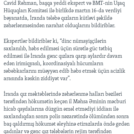
Cavid Rəhman, başqa yeddi ekspert və BMT-nin Uşaq
Hüquqları Komitəsi ilə birlikdə martın 16-da verdiyi
bəyanatda, İranda tələbə qızların kütləvi şəkildə
zəhərlənməsindən narahat olduqlarını bildiriblər.
Ekspertlər bildiriblər ki, “dinc nümayişçilərin
saxlanılıb, həbs edilməsi üçün sürətlə güc tətbiq
edilməsi ilə İranda gənc qızlara qarşı aylardır davam
edən irimiqyaslı, koordinasiyalı hücumların
səbəbkarlarını müəyyən edib həbs etmək üçün acizlik
arasında kəskin ziddiyət var”.
İranda qız məktəblərində zəhərlənmə halları bəziləri
tərəfindən hökumətin keçən il Məhsa Əminin məcburi
hicab qaydalarına düzgün əməl etmədiyi iddiası ilə
saxlandıqdan sonra polis nəzarətində ölümündən sonra
baş qaldırmış hökumət əleyhinə etirazlarda öndə gedən
qadınlar və gənc qız tələbələrin rejim tərəfindən