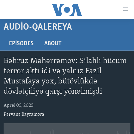
Accessibility
links
Skip
AUDIO-QALEREYA
to
ANA SƏHİFƏ
main
PROQRAMLAR
EPISODES
ABOUT
content
AZƏRBAYCAN
Skip
AMERIKA İCMALI
Bəhruz Məhərrəmov: Silahlı hücum
to
DÜNYA
DÜNYAYA BAXIŞ
main
terror aktı idi və yalnız Fazil
ABŞ
FAKTLAR NƏ DEYIR?
UKRAYNA BÖHRANI
Navigation
Mustafaya yox, bütövlükdə
Skip
İRAN AZƏRBAYCANI
İSRAIL-HƏMAS MÜNAQIŞƏSI
ABŞ SEÇKILƏRI 2024
dövlətçiliyə qarşı yönəlmişdi
to
VIDEOLAR
Search
Aprel 03, 2023
MEDIA AZADLIĞI
Pərvanə Bayramova
BAŞ MƏQALƏ
LEARNING ENGLISH