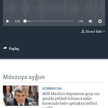
No media source currently available
BIZI IZLƏYIN
0:00
1:56
Direct link
Dillər
Paylaş
Mövzuya uyğun
AZƏRBAYCAN
Milli Məclisin deputatına qarşı sui-
qəsddə şübhəli bilinən 4 nəfər
barəsində həbs-qətimkan tədbiri