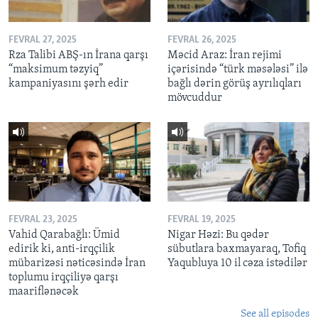
FEVRAL 27, 2025
FEVRAL 26, 2025
Rza Talibi ABŞ-ın İrana qarşı
Məcid Araz: İran rejimi
“maksimum təzyiq”
içərisində “türk məsələsi” ilə
kampaniyasını şərh edir
bağlı dərin görüş ayrılıqları
mövcuddur
FEVRAL 23, 2025
FEVRAL 19, 2025
Vahid Qarabağlı: Ümid
Nigar Həzi: Bu qədər
edirik ki, anti-irqçilik
sübutlara baxmayaraq, Tofiq
mübarizəsi nəticəsində İran
Yaqubluya 10 il cəza istədilər
toplumu irqçiliyə qarşı
maariflənəcək
See all episodes