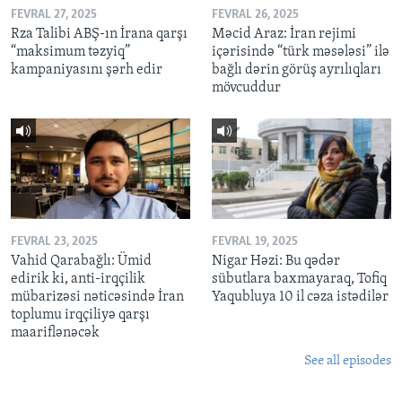
FEVRAL 27, 2025
FEVRAL 26, 2025
Rza Talibi ABŞ-ın İrana qarşı
Məcid Araz: İran rejimi
“maksimum təzyiq”
içərisində “türk məsələsi” ilə
kampaniyasını şərh edir
bağlı dərin görüş ayrılıqları
mövcuddur
FEVRAL 23, 2025
FEVRAL 19, 2025
Vahid Qarabağlı: Ümid
Nigar Həzi: Bu qədər
edirik ki, anti-irqçilik
sübutlara baxmayaraq, Tofiq
mübarizəsi nəticəsində İran
Yaqubluya 10 il cəza istədilər
toplumu irqçiliyə qarşı
maariflənəcək
See all episodes