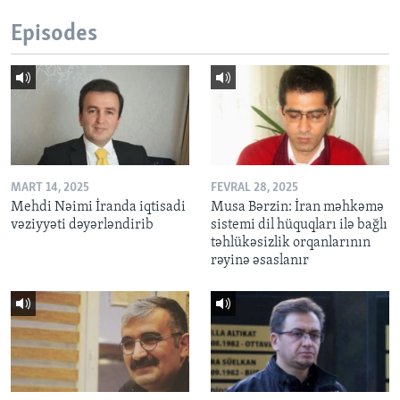
Episodes
MART 14, 2025
FEVRAL 28, 2025
Mehdi Nəimi İranda iqtisadi
Musa Bərzin: İran məhkəmə
vəziyyəti dəyərləndirib
sistemi dil hüquqları ilə bağlı
təhlükəsizlik orqanlarının
rəyinə əsaslanır