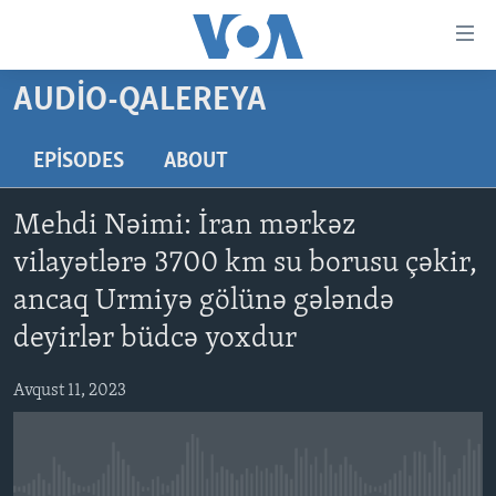
Accessibility
links
Skip
AUDIO-QALEREYA
to
ANA SƏHİFƏ
main
PROQRAMLAR
EPISODES
ABOUT
content
AZƏRBAYCAN
Skip
AMERIKA İCMALI
Mehdi Nəimi: İran mərkəz
to
DÜNYA
DÜNYAYA BAXIŞ
main
vilayətlərə 3700 km su borusu çəkir,
ABŞ
FAKTLAR NƏ DEYIR?
UKRAYNA BÖHRANI
Navigation
ancaq Urmiyə gölünə gələndə
Skip
İRAN AZƏRBAYCANI
İSRAIL-HƏMAS MÜNAQIŞƏSI
ABŞ SEÇKILƏRI 2024
deyirlər büdcə yoxdur
to
VIDEOLAR
Search
Avqust 11, 2023
MEDIA AZADLIĞI
BAŞ MƏQALƏ
LEARNING ENGLISH