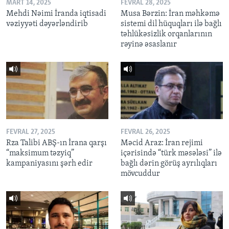
MART 14, 2025
FEVRAL 28, 2025
Mehdi Nəimi İranda iqtisadi
Musa Bərzin: İran məhkəmə
vəziyyəti dəyərləndirib
sistemi dil hüquqları ilə bağlı
təhlükəsizlik orqanlarının
rəyinə əsaslanır
FEVRAL 27, 2025
FEVRAL 26, 2025
Rza Talibi ABŞ-ın İrana qarşı
Məcid Araz: İran rejimi
“maksimum təzyiq”
içərisində “türk məsələsi” ilə
kampaniyasını şərh edir
bağlı dərin görüş ayrılıqları
mövcuddur