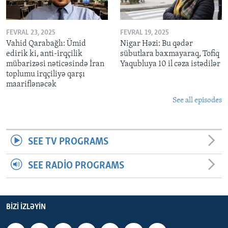
FEVRAL 23, 2025
FEVRAL 19, 2025
Vahid Qarabağlı: Ümid
Nigar Həzi: Bu qədər
edirik ki, anti-irqçilik
sübutlara baxmayaraq, Tofiq
mübarizəsi nəticəsində İran
Yaqubluya 10 il cəza istədilər
toplumu irqçiliyə qarşı
maariflənəcək
See all episodes
SEE TV PROGRAMS
SEE RADIO PROGRAMS
BIZI IZLƏYIN