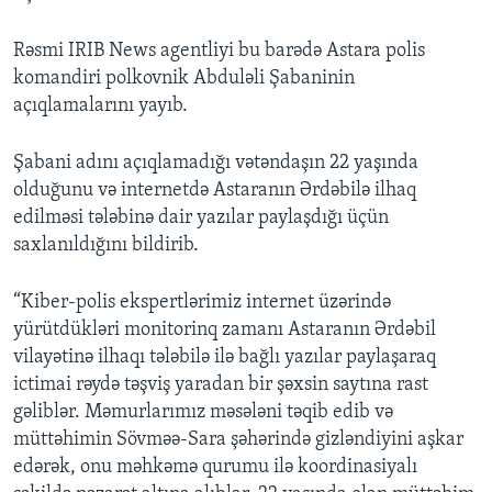
Rəsmi IRIB News agentliyi bu barədə Astara polis
komandiri polkovnik Abduləli Şabaninin
açıqlamalarını yayıb.
Şabani adını açıqlamadığı vətəndaşın 22 yaşında
olduğunu və internetdə Astaranın Ərdəbilə ilhaq
edilməsi tələbinə dair yazılar paylaşdığı üçün
saxlanıldığını bildirib.
“Kiber-polis ekspertlərimiz internet üzərində
yürütdükləri monitorinq zamanı Astaranın Ərdəbil
vilayətinə ilhaqı tələbilə ilə bağlı yazılar paylaşaraq
ictimai rəydə təşviş yaradan bir şəxsin saytına rast
gəliblər. Məmurlarımız məsələni təqib edib və
müttəhimin Sövməə-Sara şəhərində gizləndiyini aşkar
edərək, onu məhkəmə qurumu ilə koordinasiyalı