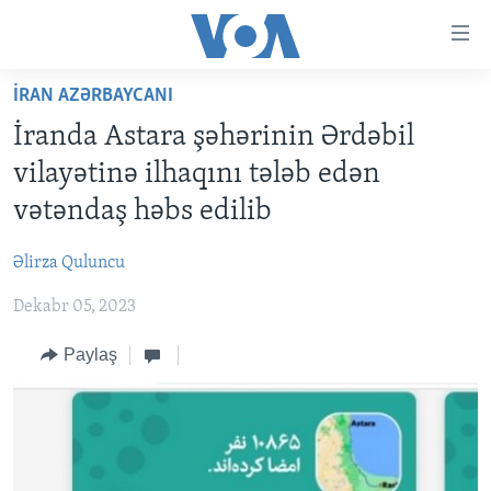
Accessibility
links
Skip
İRAN AZƏRBAYCANI
to
ANA SƏHİFƏ
İranda Astara şəhərinin Ərdəbil
main
PROQRAMLAR
content
vilayətinə ilhaqını tələb edən
AZƏRBAYCAN
Skip
AMERIKA İCMALI
vətəndaş həbs edilib
to
DÜNYA
DÜNYAYA BAXIŞ
main
Əlirza Quluncu
ABŞ
FAKTLAR NƏ DEYIR?
UKRAYNA BÖHRANI
Navigation
Skip
Dekabr 05, 2023
İRAN AZƏRBAYCANI
İSRAIL-HƏMAS MÜNAQIŞƏSI
ABŞ SEÇKILƏRI 2024
to
VIDEOLAR
Paylaş
Search
MEDIA AZADLIĞI
BAŞ MƏQALƏ
LEARNING ENGLISH