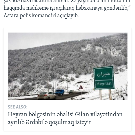
şəkildə nəzarət altına alıblar. 22 yaşında olan müttəhim
haqqında məhkəmə işi açılaraq həbsxanaya göndərilib,”
Astara polis komandiri açıqlayıb.
SEE ALSO:
Heyran bölgəsinin əhalisi Gilan vilayətindən
ayrılıb Ərdəbilə qoşulmaq istəyir