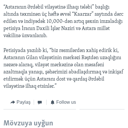
“Astaranın Ərdəbil vilayətinə ilhaqı tələbi” başlığı
altında təxminən üç həftə əvvəl “Kaarzar” saytında dərc
edilən və indiyədək 10,000-dən artıq şəxsin imzaladığı
petisiya İranın Daxili İşlər Naziri və Astara millət
vəkilinə ünvanlanıb.
Petisiyada yazılıb ki, “biz rəsmilərdən xahiş edirik ki,
Astaranın Gilan vilayətinin mərkəzi Rəştdən uzaqlığını
nəzərə alaraq, vilayət mərkəzinə olan məsafəni
azaltmaqla yanaşı, şəhərimizi abadlaşdırmaq və inkişaf
etdirmək üçün Astaranı dost və qardaş Ərdəbil
vilayətinə ilhaq etsinlər.”
Paylaş
Follow us
Mövzuya uyğun