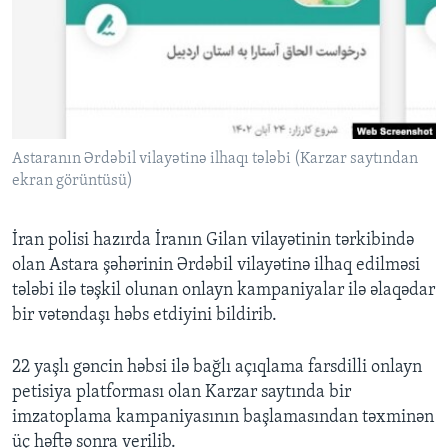
BIZI IZLƏYIN
Dillər
Astaranın Ərdəbil vilayətinə ilhaqı tələbi (Karzar saytından
ekran görüntüsü)
İran polisi hazırda İranın Gilan vilayətinin tərkibində
olan Astara şəhərinin Ərdəbil vilayətinə ilhaq edilməsi
tələbi ilə təşkil olunan onlayn kampaniyalar ilə əlaqədar
bir vətəndaşı həbs etdiyini bildirib.
22 yaşlı gəncin həbsi ilə bağlı açıqlama farsdilli onlayn
petisiya platforması olan Karzar saytında bir
imzatoplama kampaniyasının başlamasından təxminən
üç həftə sonra verilib.