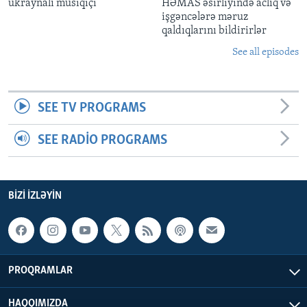
ukraynalı musiqiçi
HƏMAS əsirliyində aclıq və
işgəncələrə məruz
qaldıqlarını bildirirlər
See all episodes
SEE TV PROGRAMS
SEE RADIO PROGRAMS
BIZI IZLƏYIN
PROQRAMLAR
HAQQIMIZDA