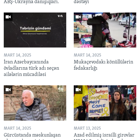
ABŞ-Ukrayna danışıqları.
dəstəyi
MART 14, 2025
MART 14, 2025
İran Azərbaycanında
Mukaçevodakı könüllülərin
övladlarına türk adı seçən
fədakarlığı
ailələrin mücadiləsi
MART 14, 2025
MART 13, 2025
Gürcüstanda məskunlaşan
Azad edilmiş israilli girovlar