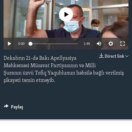
No media source currently available
BIZI IZLƏYIN
Dillər
0:00
1:49
Direct link
Dekabrın 21-də Bakı Apellyasiya
Məhkəməsi Müsavat Partiyasının və Milli
Şuranın üzvü Tofiq Yaqublunun həbsilə bağlı verilmiş
şikayəti təmin etməyib.
Paylaş