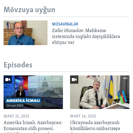
Mövzuya uyğun
MÜSAHIBƏLƏR
Zəfər Əhmədov: Məhkəmə
sistemində inqilabi dəyişikliklərə
ehtiyac var
Episodes
MART 15, 2025
MART 14, 2025
Amerika İcmalı. Azərbaycan-
Ukraynada azərbaycanlı
Ermənistan sülh prosesi.
könüllülərin mübarizəyə