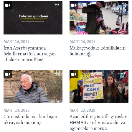
MART 14, 2025
MART 14, 2025
İran Azərbaycanında
Mukaçevodakı könüllülərin
övladlarına türk adı seçən
fədakarlığı
ailələrin mücadiləsi
MART 14, 2025
MART 13, 2025
Gürcüstanda məskunlaşan
Azad edilmiş israilli girovlar
ukraynalı musiqiçi
HƏMAS əsirliyində aclıq və
işgəncələrə məruz