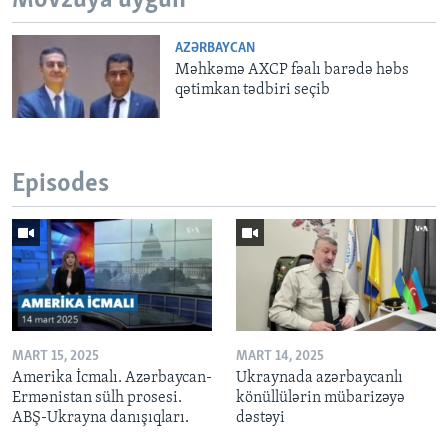
Mövzuya uyğun
AZƏRBAYCAN
Məhkəmə AXCP fəalı barədə həbs
qətimkan tədbiri seçib
Episodes
MART 15, 2025
MART 14, 2025
Amerika İcmalı. Azərbaycan-
Ukraynada azərbaycanlı
Ermənistan sülh prosesi.
könüllülərin mübarizəyə
ABŞ-Ukrayna danışıqları.
dəstəyi