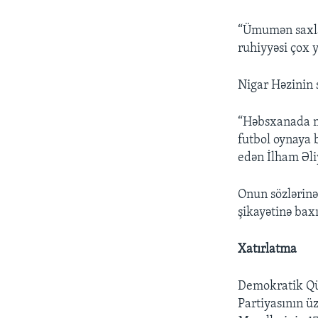
“Ümumən saxlan
ruhiyyəsi çox 
Nigar Həzinin s
“Həbsxanada mü
futbol oynaya 
edən İlham Əliy
Onun sözlərinə
şikayətinə bax
Xatırlatma
Demokratik Qü
Partiyasının ü