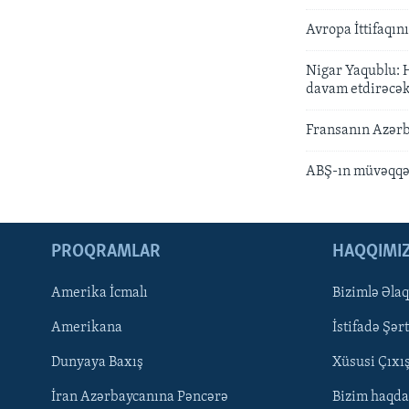
Avropa İttifaqı
Nigar Yaqublu: H
davam etdirəcə
Fransanın Azərba
ABŞ-ın müvəqqəti
PROQRAMLAR
HAQQIMI
Amerika İcmalı
Bizimlə Əla
LEARNING ENGLISH
Amerikana
İstifadə Şərt
BIZI IZLƏYIN
Dunyaya Baxış
Xüsusi Çıxı
İran Azərbaycanına Pəncərə
Bizim haqda