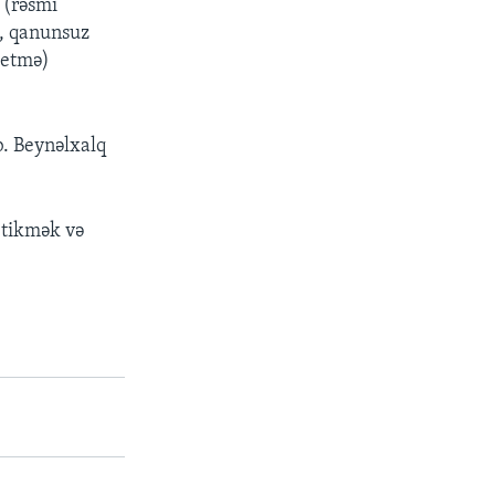
 (rəsmi
a, qanunsuz
 etmə)
b. Beynəlxalq
 tikmək və