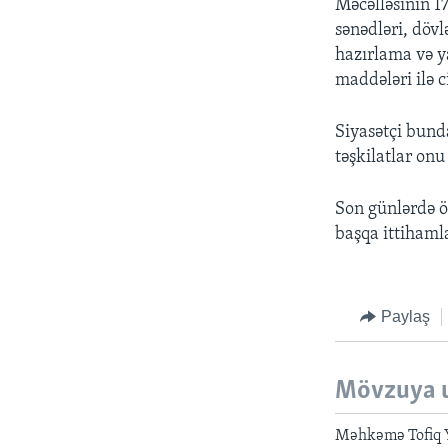
Məcəlləsinin 1
sənədləri, dövl
hazırlama və y
maddələri ilə c
Siyasətçi bunda
təşkilatlar on
Son günlərdə ö
başqa ittihamla
Paylaş
Mövzuya 
Məhkəmə Tofiq 