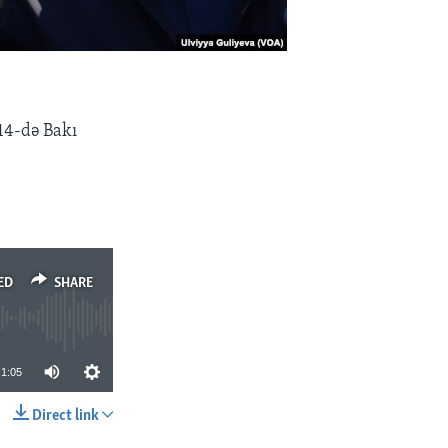
14-də Bakı
ED
SHARE
1:05
Direct link
SHARE