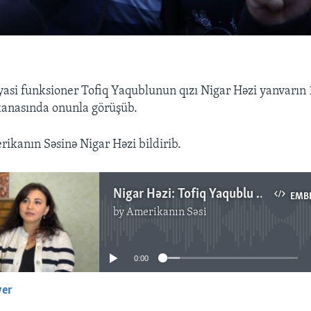
yasi funksioner Tofiq Yaqublunun qızı Nigar Həzi yanvarın 
dxanasında onunla görüşüb.
ikanın Səsinə Nigar Həzi bildirib.
Nigar Həzi: Tofiq Yaqublu məhkəməsini səbirsizliklə gözləyir
EMB
by
Amerikanın Səsi
No media source currently available
0:00
yer
EMBED