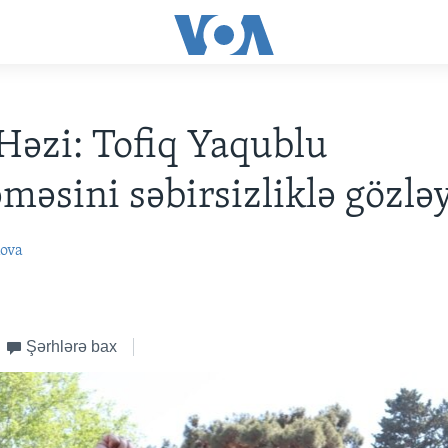
Həzi: Tofiq Yaqublu
əsini səbirsizliklə gözləy
ova
Şərhlərə bax