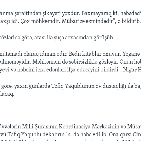
ma şəraitindən şikayəti yoxdur. Baxmayaraq ki, həbsdədi
yaxşı idi. Çox möhkəmdir. Mübarizə əzmindədir”, o bildirib
özlərinə görə, atası ilə şüşə arxasından görüşüb.
təmadi olaraq idman edir. Bədii kitablar oxuyur. Yeganə 
bilməməyidir. Məhkəməni də səbirsizliklə gözləyir. Onun həbs
evi və həbsini icra edənləri ifşa edəcəyini bildirdi”, Nigar 
 görə, yaxın günlərdə Tofiq Yaqublunun ev dustaqlığı ilə ba
ılacaq.
vvələrin Milli Şurasının Koordinasiya Mərkəzinin və Müsa
zvü Tofiq Yaqublu dekabrın 14-də həbs edilib. Ona qarşı Ci