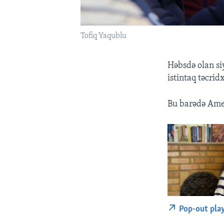
Tofiq Yaqublu
Həbsdə olan si
istintaq təcri
Bu barədə Amer
Pop-out pla