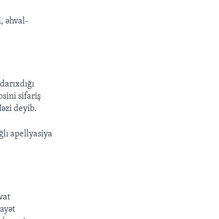
, əhval-
.
darıxdığı
ini sifariş
Həzi deyib.
ğlı apellyasiya
vat
nayət