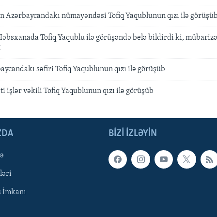
nın Azərbaycandakı nümayəndəsi Tofiq Yaqublunun qızı ilə görüşü
əbsxanada Tofiq Yaqublu ilə görüşəndə belə bildirdi ki, mübarizə
k
ycandakı səfiri Tofiq Yaqublunun qızı ilə görüşüb
 işlər vəkili Tofiq Yaqublunun qızı ilə görüşüb
ZDA
BIZI IZLƏYIN
qə
ləri
ş İmkanı