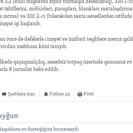
78.3.2 (külli miqdarda ziyan vurmaqla dələduzluq), 320.1-ci
ət təltiflərini, möhürləri, ştampları, blankları saxtalaşdırm
a satma) və 320.2-ci (bilərəkdən saxta sənədlərdən istifadə
inayət işi başlanıb.
n öncə də dəfələrlə cinayət və inzibati təqiblərə məruz qalı
u vicdan məhbusu kimi tanıyıb.
lkədə qaçaqmalçılıq, sənədsiz torpaq üzərində qanunsuz ev
rla 8 jurnalist həbs edilib.
Şərhlərə bax
Follow us
Print
uyğun
Yaqublunu ev dustaqlığına buraxmayıb