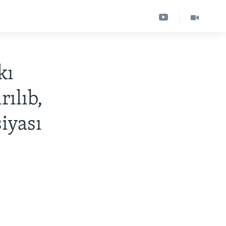
kı
rılıb,
iyası