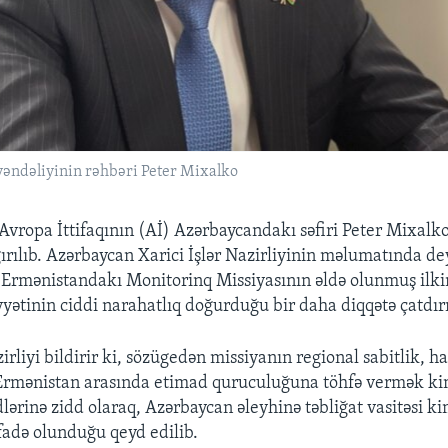
əndəliyinin rəhbəri Peter Mixalko
Avropa İttifaqının (Aİ) Azərbaycandakı səfiri Peter Mixalko 
ırılıb. Azərbaycan Xarici İşlər Nazirliyinin məlumatında dey
Ermənistandakı Monitorinq Missiyasının əldə olunmuş ilkin
yyətinin ciddi narahatlıq doğurduğu bir daha diqqətə çatdırı
zirliyi bildirir ki, sözügedən missiyanın regional sabitlik, h
Ermənistan arasında etimad quruculuğuna töhfə vermək ki
lərinə zidd olaraq, Azərbaycan əleyhinə təbliğat vasitəsi ki
ifadə olunduğu qeyd edilib.