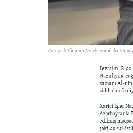
Avropa İttifaqının Azərbaycandakı Nümay
Fevralın 12-də 
Nazirliyinə çağ
zamanı Aİ-nin 
zidd olan fəali
Xarici İşlər Na
Azərbaycanla 
edilmiş məqsəd
şəkildə sui-ist