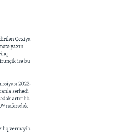
dirilən Çexiya
mətə yaxın
rinq
irunçik isə bu
issiyası 2022-
ycanla sərhədi
dək artırılıb.
209 nəfərədək
ılıq verməyib.