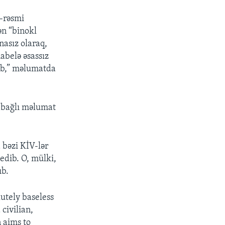
i-rəsmi
ən “binokl
snasız olaraq,
abelə əsassız
lib,” məlumatda
 bağlı məlumat
 bəzi KİV-lər
edib. O, mülki,
ıb.
lutely baseless
civilian,
 aims to