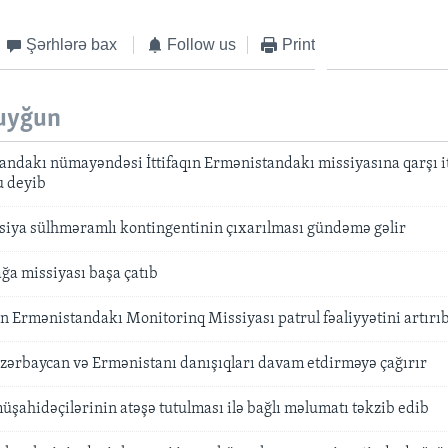
Şərhlərə bax
Follow us
Print
uyğun
andakı nümayəndəsi İttifaqın Ermənistandakı missiyasına qarşı i
u deyib
iya sülhməramlı kontingentinin çıxarılması gündəmə gəlir
a missiyası başa çatıb
ın Ermənistandakı Monitorinq Missiyası patrul fəaliyyətini artırı
Azərbaycan və Ermənistanı danışıqları davam etdirməyə çağırır
şahidəçilərinin atəşə tutulması ilə bağlı məlumatı təkzib edib