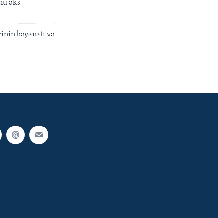
nü əks
inin bəyanatı və