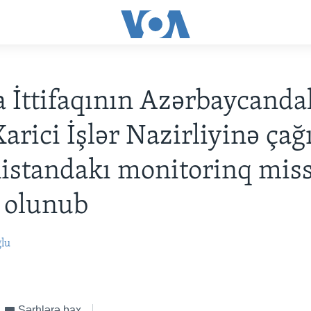
 İttifaqının Azərbaycanda
Xarici İşlər Nazirliyinə çağı
standakı monitorinq miss
 olunub
ğlu
Şərhlərə bax