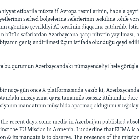
hiyyət etibarilə müxtəlif Avropa rəsmilərinin, habelə qeyr
tlərinin sərhəd bölgələrinə səfərlərinin təşkilinə töhfə ver
ın agentinə çevrildiyi Aİ tərəfinin diqqətinə çatdırılıb. İsti
an bütün səfərlərdən Azərbaycana qarşı nifrətin yayılması, h
iyanın genişləndirilməsi üçün istifadə olunduğu qeyd edi
 və bu qurumun Azərbaycandakı nümayəndəliyi hələ görüşlə
bir neçə gün öncə X platformasında yazıb ki, Azərbaycanda
tandakı missiyasına qarşı tamamilə əsassız ittihamlar dərc 
issiyanın mandatının müşahidə aparmaq olduğunu vurğulay
in the recent days, some media in Azerbaijan published abso
ainst the EU Mission in Armenia. I underline that EUMA is a 
n & its mandate is to observe. The presence of the mission