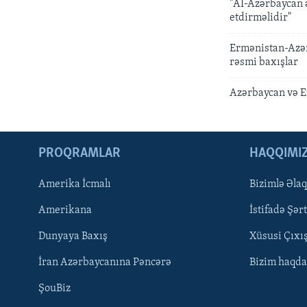
"Aİ-Azərbaycan 
etdirməlidir"
Ermənistan-Azər
rəsmi baxışlar
Azərbaycan və E
PROQRAMLAR
HAQQIMI
Amerika İcmalı
Bizimlə Əla
LEARNING ENGLISH
Amerikana
İstifadə Şərt
BIZI IZLƏYIN
Dunyaya Baxış
Xüsusi Çıxı
İran Azərbaycanına Pəncərə
Bizim haqda
ŞouBiz
Dillər