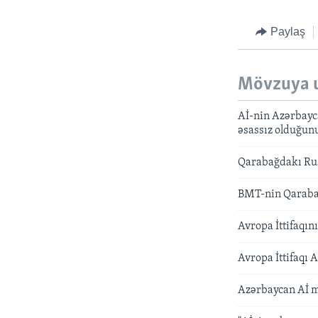
Paylaş
Mövzuya 
Aİ-nin Azərbayc
əsassız olduğun
Qarabağdakı Rus
BMT-nin Qarabağ
Avropa İttifaqın
Avropa İttifaqı 
Azərbaycan Aİ mü