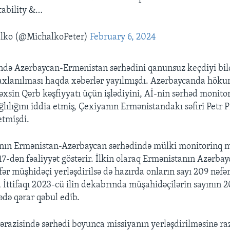
stability &…
alko (@MichalkoPeter)
February 6, 2024
ində Azərbaycan-Ermənistan sərhədini qanunsuz keçdiyi bil
axlanılması haqda xəbərlər yayılmışdı. Azərbaycanda höku
xsin Qərb kəşfiyyatı üçün işlədiyini, Aİ-nin sərhəd monito
lılığını iddia etmiş, Çexiyanın Ermənistandakı səfiri Petr P
etmişdi.
ının Ermənistan-Azərbaycan sərhədində mülki monitorinq m
 17-dən fəaliyyət göstərir. İlkin olaraq Ermənistanın Azərba
r müşhidəçi yerləşdirilsə də hazırda onların sayı 209 nəfərə
a İttifaqı 2023-cü ilin dekabrında müşahidəçilərin sayının 
ədə qərar qəbul edib.
ərazisində sərhədi boyunca missiyanın yerləşdirilməsinə raz