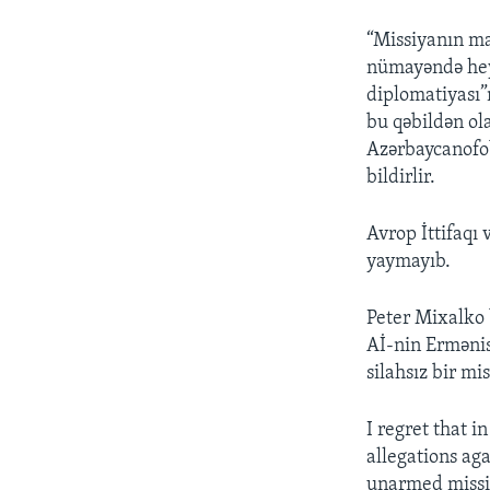
“Missiyanın ma
nümayəndə heyə
diplomatiyası”n
bu qəbildən ol
Azərbaycanofob
bildirlir.
Avrop İttifaqı
yaymayıb.
Peter Mixalko 
Aİ-nin Ermənis
silahsız bir m
I regret that 
allegations ag
unarmed missio