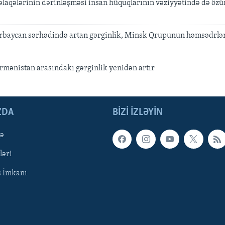
əlaqələrinin dərinləşməsi insan hüquqlarının vəziyyətində də özü
baycan sərhədində artan gərginlik, Minsk Qrupunun həmsədrlər
rmənistan arasındakı gərginlik yenidən artır
ZDA
BIZI IZLƏYIN
qə
ləri
ş İmkanı