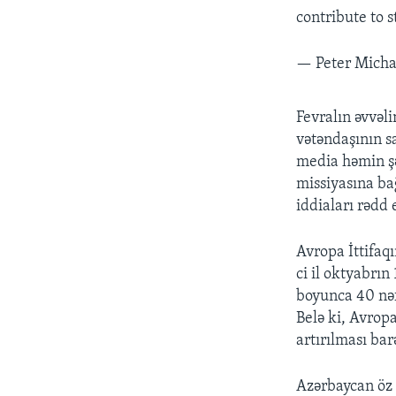
contribute to 
— Peter Mich
Fevralın əvvəl
vətəndaşının s
media həmin şə
missiyasına bağ
iddiaları rədd 
Avropa İttifaq
ci il oktyabrın
boyunca 40 nəfə
Belə ki, Avrop
artırılması bar
Azərbaycan öz 