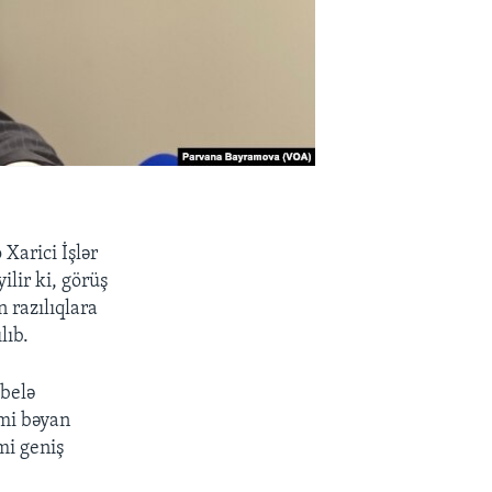
Xarici İşlər
ilir ki, görüş
 razılıqlara
lıb.
abelə
mi bəyan
mi geniş