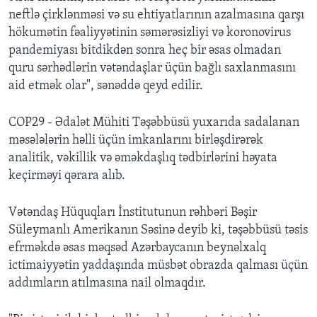
neftlə çirklənməsi və su ehtiyatlarının azalmasına qarşı
hökumətin fəaliyyətinin səmərəsizliyi və koronovirus
pandemiyası bitdikdən sonra heç bir əsas olmadan
quru sərhədlərin vətəndaşlar üçün bağlı saxlanmasını
aid etmək olar", sənəddə qeyd edilir.
COP29 - Ədalət Mühiti Təşəbbüsü yuxarıda sadalanan
məsələlərin həlli üçün imkanlarını birləşdirərək
analitik, vəkillik və əməkdaşlıq tədbirlərini həyata
keçirməyi qərara alıb.
Vətəndaş Hüquqları İnstitutunun rəhbəri Bəşir
Süleymanlı Amerikanın Səsinə deyib ki, təşəbbüsü təsis
efrməkdə əsas məqsəd Azərbaycanın beynəlxalq
ictimaiyyətin yaddaşında müsbət obrazda qalması üçün
addımların atılmasına nail olmaqdır.