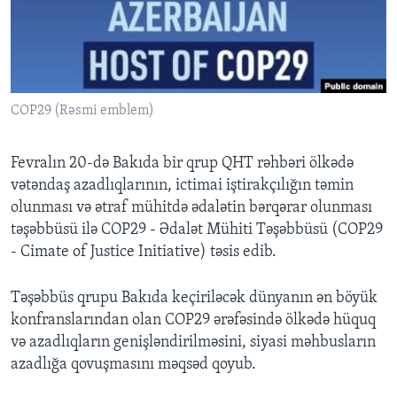
BIZI IZLƏYIN
COP29 (Rəsmi emblem)
Dillər
Fevralın 20-də Bakıda bir qrup QHT rəhbəri ölkədə
vətəndaş azadlıqlarının, ictimai iştirakçılığın təmin
olunması və ətraf mühitdə ədalətin bərqərar olunması
təşəbbüsü ilə COP29 - Ədalət Mühiti Təşəbbüsü (COP29
- Cimate of Justice Initiative) təsis edib.
Təşəbbüs qrupu Bakıda keçiriləcək dünyanın ən böyük
konfranslarından olan COP29 ərəfəsində ölkədə hüquq
və azadlıqların genişləndirilməsini, siyasi məhbusların
azadlığa qovuşmasını məqsəd qoyub.