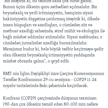
"Biz istəyirik ki, bu tədbirə daha çox turist gəlsin.
Bunun üçün ölkənin quru sərhədləri açılmalıdır. Biz
beynəlxalq və yerli ictimiayyətin, həmçinin siyasi
hakimiyyətin diqqətinə çatdırmaq istəyirik ki, ölkədə
insan hüquqları və azadlıqları, o cümlədən söz və
mətbuat azadlığı sahəsində, ətraf mühit və ekologiya ilə
bağlı müsbət addımlar atılmalıdır. Siyasi məhbuslar, o
cümlədən jurnalistlər azadlığa buraxılmalıdır.
Mesajımız budur ki, belə böyük tədbir keçirməyə qadir
olan ölkəmiz beynəlxalq ictimaiyyətin yaddaşında
müsbət obrazda qalsın", o qeyd edib.
BMT-nin İqlim Dəyişikliyi üzrə Çərçivə Konvensiyasının
Tərəflər Konfransının 29-cu sessiyası - COP29 11-24
noyabr tarixlərində Bakı şəhərində keçiriləcək.
Konfrans (COP29) çərçivəsində dünyanın təxminən
190-dan çox ölkəsini təmsil edən 80-100 min nəfərə