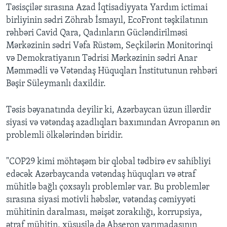
Təsisçilər sırasına Azad İqtisadiyyata Yardım ictimai
birliyinin sədri Zöhrab İsmayıl, EcoFront təşkilatının
rəhbəri Cavid Qara, Qadınların Gücləndirilməsi
Mərkəzinin sədri Vəfa Rüstəm, Seçkilərin Monitorinqi
və Demokratiyanın Tədrisi Mərkəzinin sədri Anar
Məmmədli və Vətəndaş Hüquqları İnstitutunun rəhbəri
Bəşir Süleymanlı daxildir.
Təsis bəyanatında deyilir ki, Azərbaycan üzun illərdir
siyasi və vətəndaş azadlıqları baxımından Avropanın ən
problemli ölkələrindən biridir.
"COP29 kimi möhtəşəm bir qlobal tədbirə ev sahibliyi
edəcək Azərbaycanda vətəndaş hüquqları və ətraf
mühitlə bağlı çoxsaylı problemlər var. Bu problemlər
sırasına siyasi motivli həbslər, vətəndaş cəmiyyəti
mühitinin daralması, məişət zorakılığı, korrupsiya,
ətraf mühitin, xüsusilə də Abşeron yarımadasının