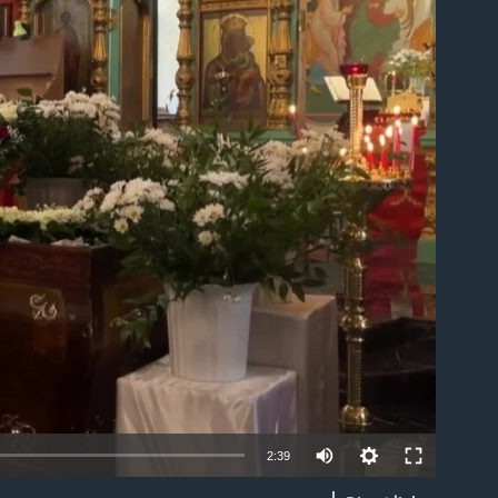
able
2:39