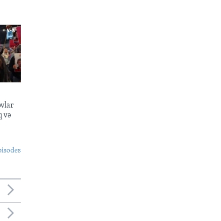
ovlar
q və
pisodes