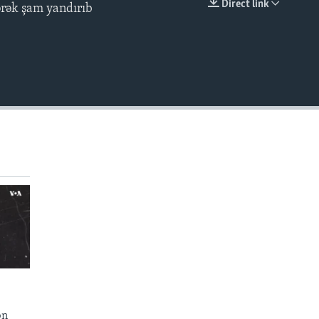
Direct link
ərək şam yandırıb
EMBED
ən