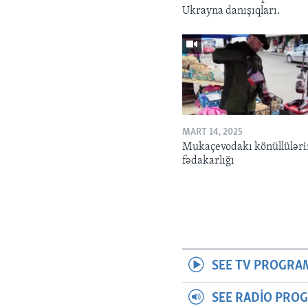
Ukrayna danışıqları.
MART 14, 2025
Mukaçevodakı könüllüləri
fədakarlığı
SEE TV PROGRA
SEE RADIO PRO