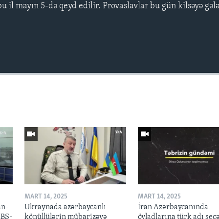
il mayın 5-də qeyd edilir. Provaslavlar bu gün kilsəyə gəl
MART 14, 2025
MART 14, 2025
an-
Ukraynada azərbaycanlı
İran Azərbaycanında
ABŞ-
könüllülərin mübarizəyə
övladlarına türk adı seç