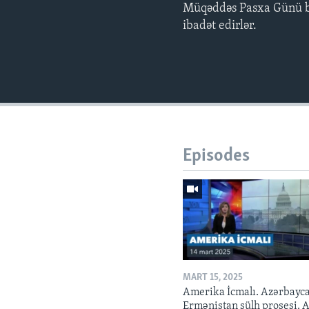
Müqəddəs Pasxa Günü bu 
ibadət edirlər.
Episodes
MART 15, 2025
Amerika İcmalı. Azərbayc
Ermənistan sülh prosesi. 