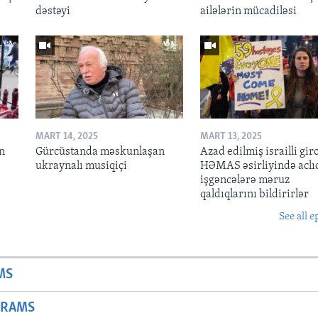
dəstəyi
ailələrin mücadiləsi
MART 14, 2025
MART 13, 2025
n
Gürcüstanda məskunlaşan
Azad edilmiş israilli gir
ukraynalı musiqiçi
HƏMAS əsirliyində aclı
işgəncələrə məruz
qaldıqlarını bildirirlər
See all e
MS
GRAMS