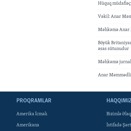
Hüquq müdafiəçi
Vəkil: Anar Məm
Məhkəmə Anar M
Böyük Britaniya
əsas sütunudur
Məhkəmə jurnali
Anar Məmmədli 
PROQRAMLAR
HAQQIMI
Amerika İcmalı
Bizimlə Əla
LEARNING ENGLISH
Amerikana
İstifadə Şərt