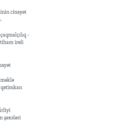
inin cinayət
.
çaqmalçılıq -
tiham irəli
nayət
ilməklə
s qətimkan
rliyi
 şəxsləri