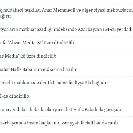
q müdafiəsi təşkilatı Anar Məmmədli və digər siyasi məhbusların
ağırır
tyorların mətbuat azadlığı indeksində Azərbaycan 164-cü yerdədi
dəfə "Abzas Media işi" üzrə dindirilib
as Media" işi üzrə dindirilib
alist Hafiz Babalının iddiasına baxılır
mədli məhkəmədə dedi ki, həbsi fəaliyyətilə bağlıdır
İ-də dindirilib
ayəndələri həbsdə olan jurnalist Hafiz Babalı ilə görüşüb
zərbaycanda insan haqlarının vəziyyəti faciəli həddə çatıb