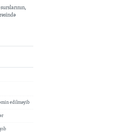
surslarının,
rəsində
 təmin edilməyib
ər
ayıb