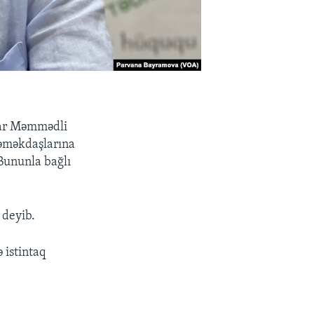
nar Məmmədli
" əməkdaşlarına
. Bununla bağlı
 deyib.
ə istintaq