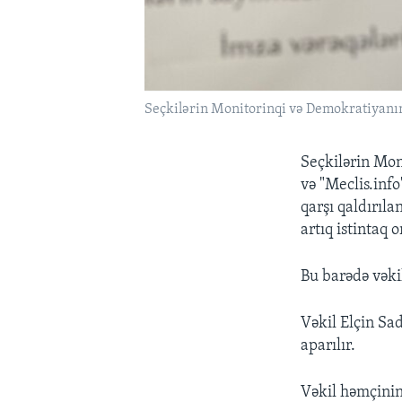
Seçkilərin Monitorinqi və Demokratiyan
Seçkilərin Mo
və "Meclis.inf
qarşı qaldırıla
artıq istintaq 
Bu barədə vəki
Vəkil Elçin Sad
aparılır.
Vəkil həmçinin 