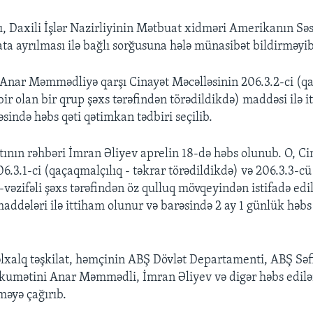
, Daxili İşlər Nazirliyinin Mətbuat xidməri Amerikanın Səs
aata ayrılması ilə bağlı sorğusuna hələ münasibət bildirməyib
Anar Məmmədliyə qarşı Cinayət Məcəlləsinin 206.3.2-ci (qa
r olan bir qrup şəxs tərəfindən törədildikdə) maddəsi ilə it
sində həbs qəti qətimkan tədbiri seçilib.
tının rəhbəri İmran Əliyev aprelin 18-də həbs olunub. O, Ci
6.3.1-ci (qaçaqmalçılıq - təkrar törədildikdə) və 206.3.3-cü
-vəzifəli şəxs tərəfindən öz qulluq mövqeyindən istifadə ed
maddələri ilə ittiham olunur və barəsində 2 ay 1 günlük həb
lxalq təşkilat, həmçinin ABŞ Dövlət Departamenti, ABŞ Səfi
umətini Anar Məmmədli, İmran Əliyev və digər həbs edilən
məyə çağırıb.