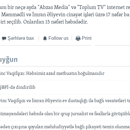
 son bir neçə ayda "Abzas Media" və "Toplum TV" internet re
Məmmədli və İmran Əliyevin cinayət işləri üzrə 17 nəfər ba
ri seçilib. Onlardan 15 nəfəri həbsdədir.
Şərhlərə bax
Follow us
Print
uyğun
inc Vaqifqızı: Həbsimiz azad mətbuatın boğulmasıdır
ŞBPİ-də dindirilib
inc Vaqifqızı və İmran Əliyevin ev dustaqlığı ilə bağlı vəsatətləri
ayəndələri həbsdə olan bir qrup jurnalist və fəallarla görüşübl
lkədən çıxışına qoyulan məhdudiyyətlə bağlı şikayəti təmin olunm