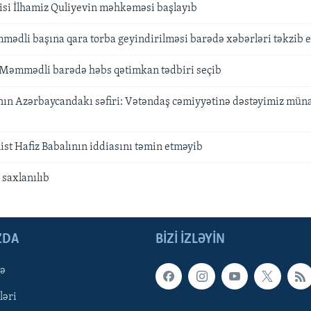
si İlhamiz Quliyevin məhkəməsi başlayıb
mədli başına qara torba geyindirilməsi barədə xəbərləri təkzib 
əmmədli barədə həbs qətimkan tədbiri seçib
nın Azərbaycandakı səfiri: Vətəndaş cəmiyyətinə dəstəyimiz müna
st Hafiz Babalının iddiasını təmin etməyib
saxlanılıb
ZDA
BIZI IZLƏYIN
qə
ləri