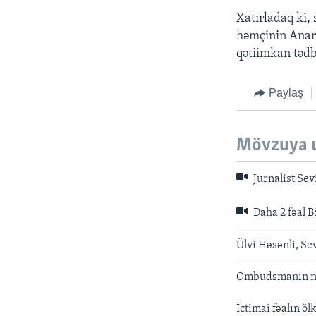
Xatırladaq ki,
həmçinin Anar 
qətiimkan tədbi
Paylaş
Mövzuya 
Jurnalist Sev
Daha 2 fəal B
Ülvi Həsənli, Sev
Ombudsmanın nüm
İctimai fəalın ö