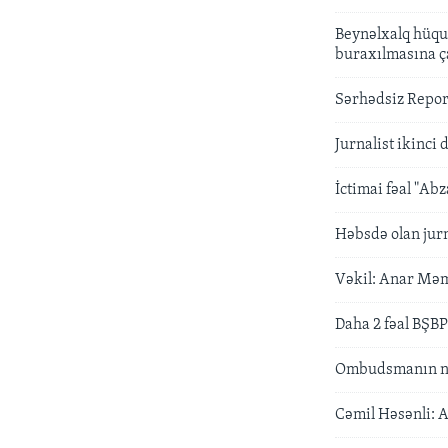
Beynəlxalq hüqu
buraxılmasına ç
Sərhədsiz Repor
Jurnalist ikinci 
İctimai fəal "Abz
Həbsdə olan jurn
Vəkil: Anar Məm
Daha 2 fəal BŞBP
Ombudsmanın nüm
Cəmil Həsənli: A