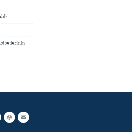
edib
sibətlərinin