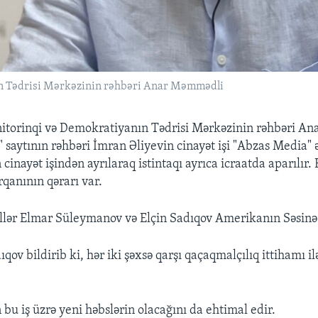
ın Tədrisi Mərkəzinin rəhbəri Anar Məmmədli
nitorinqi və Demokratiyanın Tədrisi Mərkəzinin rəhbəri A
o" saytının rəhbəri İmran Əliyevin cinayət işi "Abzas Media
n cinayət işindən ayrılaraq istintaqı ayrıca icraatda aparılır
orqanının qərarı var.
llər Elmar Süleymanov və Elçin Sadıqov Amerikanın Səsinə
ıqov bildirib ki, hər iki şəxsə qarşı qaçaqmalçılıq ittihamı il
bu iş üzrə yeni həbslərin olacağını da ehtimal edir.