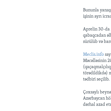
Bununla yanaşı
işinin ayrı icr
Aprelin 30-da 
qabaqcadan əlbi
sürülüb və barə
Meclis.info
say
Məcəlləsinin 20
(qaçaqmalçılıq
törədildikdə) 
tədbiri seçilib.
Çoxsaylı beynə
Azərbaycan hök
dərhal azad et