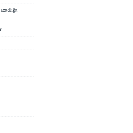
 azadlığa
r