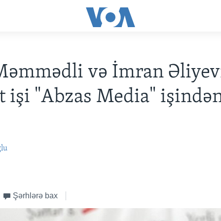
Məmmədli və İmran Əliyev
t işi "Abzas Media" işində
ğlu
Şərhlərə bax