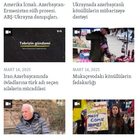
Amerika İcmalı. Azərbaycan-
Ukraynada azərbaycanlı
Ermənistan sülh prosesi.
könüllülərin mübarizəyə
ABŞ-Ukrayna danışıqları.
dəstəyi
MART 14, 2025
MART 14, 2025
İran Azərbaycanında
Mukaçevodakı könüllülərin
övladlarına türk adı seçən
fədakarlığı
ailələrin mücadiləsi