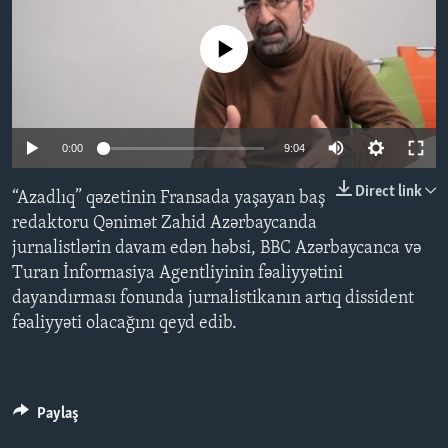
No media source currently available
BIZI IZLƏYIN
Auto
Dillər
0:00
9:04
240p
Direct link
“Azadlıq” qəzetinin Fransada yaşayan baş
360p
redaktoru Qənimət Zahid Azərbaycanda
jurnalistlərin davam edən həbsi, BBC Azərbaycanca və
480p
Auto
240p
360p
480p
Turan İnformasiya Agentliyinin fəaliyyətini
720p
dayandırması fonunda jurnalistikanın artıq dissident
720p
1080p
1080p
fəaliyyəti olacağını qeyd edib.
Paylaş