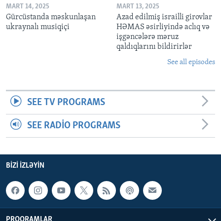
MART 14, 2025
MART 13, 2025
Gürcüstanda məskunlaşan
Azad edilmiş israilli girovlar
ukraynalı musiqiçi
HƏMAS əsirliyində aclıq və
işgəncələrə məruz
qaldıqlarını bildirirlər
See all episodes
SEE TV PROGRAMS
SEE RADIO PROGRAMS
BIZI IZLƏYIN
PROQRAMLAR