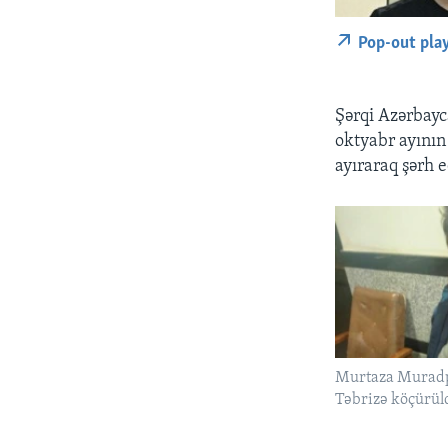
Pop-out pla
Şərqi Azərbay
oktyabr ayının
ayıraraq şərh e
Murtaza Muradp
Təbrizə köçürül