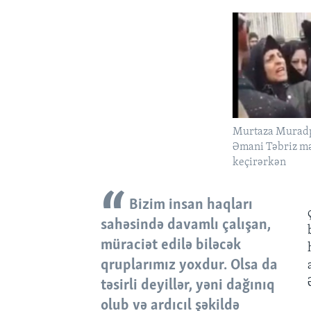
Murtaza Murad
Əmani Təbriz m
keçirərkən
Bizim insan haqları
sahəsində davamlı çalışan,
müraciət edilə biləcək
qruplarımız yoxdur. Olsa da
təsirli deyillər, yəni dağınıq
olub və ardıcıl şəkildə