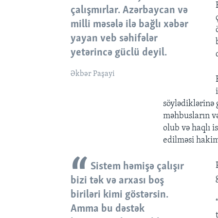
çalışmırlar. Azərbaycan və
milli məsələ ilə bağlı xəbər
yayan veb səhifələr
yetərincə güclü deyil.
Əkbər Paşayi
söylədiklərinə
məhbusların və
olub və haqlı 
edilməsi hakim
Sistem həmişə çalışır
bizi tək və arxası boş
biriləri kimi göstərsin.
Amma bu dəstək