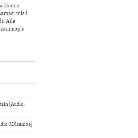
 məhkəmə
maması misli
i. Ailə
qazanmaqda
tsin [Audio-
Audio-Müsahibə]