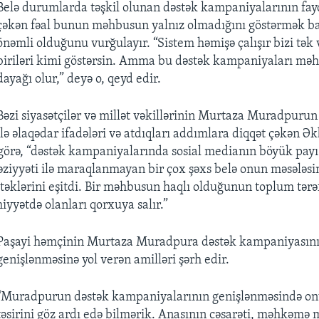
Belə durumlarda təşkil olunan dəstək kampaniyalarının fay
çəkən fəal bunun məhbusun yalnız olmadığını göstərmək 
önəmli olduğunu vurğulayır. “Sistem həmişə çalışır bizi tək 
biriləri kimi göstərsin. Amma bu dəstək kampaniyaları mə
dayağı olur,” deyə o, qeyd edir.
Bəzi siyasətçilər və millət vəkillərinin Murtaza Muradpurun 
ilə əlaqədar ifadələri və atdıqları addımlara diqqət çəkən Ə
 görə, “dəstək kampaniyalarında sosial medianın böyük payı 
ziyyəti ilə maraqlanmayan bir çox şəxs belə onun məsələs
istəklərini eşitdi. Bir məhbusun haqlı olduğunun toplum tərə
iyyətdə olanları qorxuya salır.”
Paşayi həmçinin Murtaza Muradpura dəstək kampaniyasın
genişlənməsinə yol verən amilləri şərh edir.
“Muradpurun dəstək kampaniyalarının genişlənməsində onu
təsirini göz ardı edə bilmərik. Anasının cəsarəti, məhkəmə 