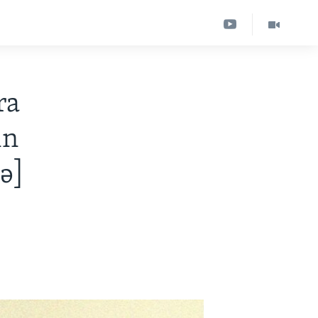
ra
in
ə]