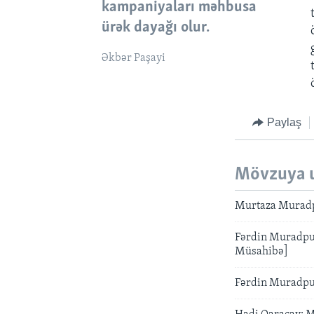
kampaniyaları məhbusa
ürək dayağı olur.
Əkbər Paşayi
Paylaş
Mövzuya 
Murtaza Muradpu
Fərdin Muradpur:
Müsahibə]
Fərdin Muradpur