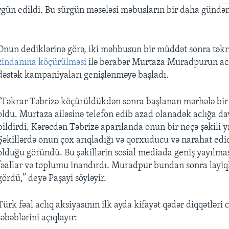
rgün edildi. Bu sürgün məsələsi məbusların bir daha günd
Onun dediklərinə görə, iki məhbusun bir müddət sonra tək
zindanına köçürülməsi
ilə bərabər Murtaza Muradpurun acl
dəstək kampaniyaları genişlənməyə başladı.
“Təkrar Təbrizə köçürüldükdən sonra başlanan mərhələ bir
oldu. Murtaza ailəsinə telefon edib azad olanadək aclığa d
bildirdi. Kərəcdən Təbrizə aparılanda onun bir neçə şəkili ya
Şəkillərdə onun çox arıqladığı və qorxuducu və narahat edi
olduğu göründü. Bu şəkillərin sosial mediada geniş yayılması
fəallar və toplumu inandırdı. Muradpur bundan sonra layiql
gördü,” deyə Paşayi söyləyir.
Türk fəal aclıq aksiyasının ilk ayda kifayət qədər diqqətləri 
əbəblərini açıqlayır: