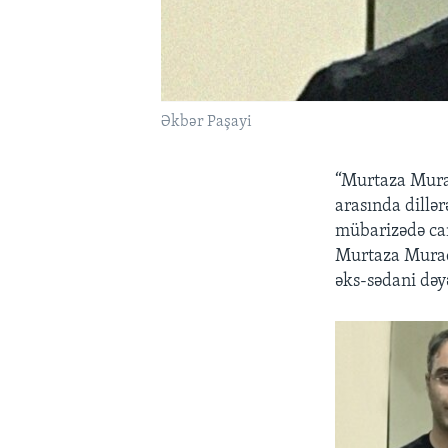
Əkbər Paşayi
“Murtaza Murad
arasında dillə
mübarizədə can
Murtaza Mur
əks-sədani dəyə