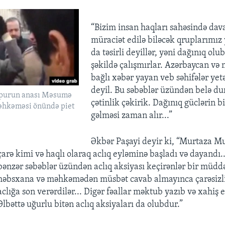
“Bizim insan haqları sahəsində dava
müraciət edilə biləcək qruplarımız
da təsirli deyillər, yəni dağınıq olub
şəkildə çalışmırlar. Azərbaycan və m
bağlı xəbər yayan veb səhifələr yet
deyil. Bu səbəblər üzündən belə d
purun anası Məsumə
çətinlik çəkirik. Dağınıq güclərin b
əhkəməsi önündə piet
gəlməsi zaman alır...”
Əkbər Paşayi deyir ki, “Murtaza M
çarə kimi və haqlı olaraq aclıq eyləminə başladı və dayandı
bənzər səbəblər üzündən aclıq aksiyası keçirənlər bir müdd
həbsxana və məhkəmədən müsbət cavab almayınca çarəsizli
aclığa son verərdilər... Digər fəallar məktub yazıb və xahiş e
Əlbəttə uğurlu bitən aclıq aksiyaları da olubdur.”