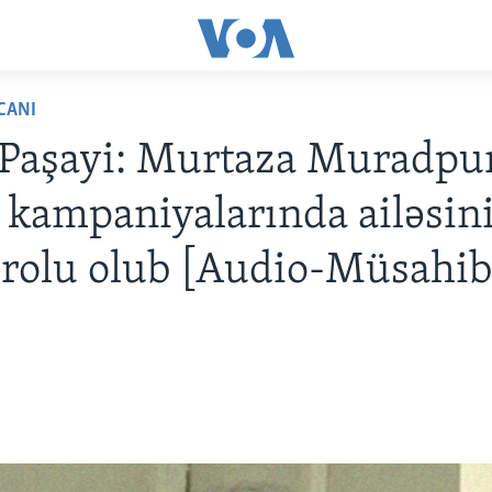
CANI
 Paşayi: Murtaza Muradpu
 kampaniyalarında ailəsin
rolu olub [Audio-Müsahib