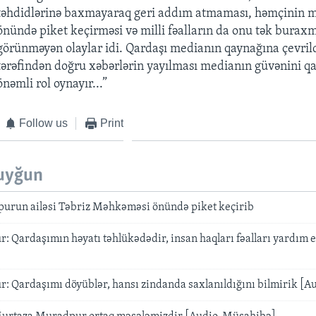
təhdidlərinə baxmayaraq geri addım atmaması, həmçinin
önündə piket keçirməsi və milli fəalların da onu tək burax
görünməyən olaylar idi. Qardaşı medianın qaynağına çevrild
tərəfindən doğru xəbərlərin yayılması medianın güvənini 
önəmli rol oynayır...”
Follow us
Print
uyğun
run ailəsi Təbriz Məhkəməsi önündə piket keçirib
 Qardaşımın həyatı təhlükədədir, insan haqları fəalları yardım e
: Qardaşımı döyüblər, hansı zindanda saxlanıldığını bilmirik [