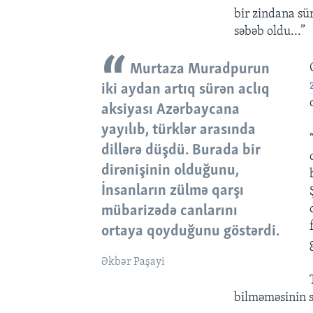
bir zindana sü
səbəb oldu...”
Murtaza Muradpurun
iki aydan artıq sürən aclıq
aksiyası Azərbaycana
yayılıb, türklər arasında
dillərə düşdü. Burada bir
dirənişinin olduğunu,
İnsanların zülmə qarşı
mübarizədə canlarını
ortaya qoyduğunu göstərdi.
Əkbər Paşayi
bilməməsinin s