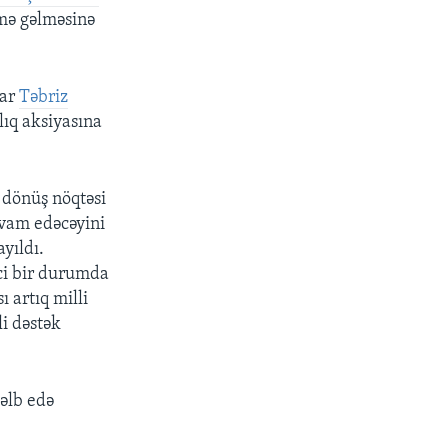
əmə gəlməsinə
rar
Təbriz
ıq aksiyasına
 dönüş nöqtəsi
avam edəcəyini
yıldı.
ci bir durumda
 artıq milli
i dəstək
cəlb edə