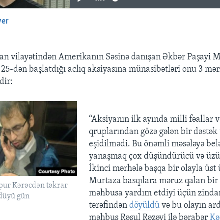
yer
EMBED
can vilayətindən Amerikanın Səsinə danışan Əkbər Paşayi
 25-dən başlatdığı aclıq aksiyasına münasibətləri onu 3 mər
dir:
“Aksiyanın ilk ayında milli fəallar 
qruplarından gözə gələn bir dəstək 
eşidilmədi. Bu önəmli məsələyə bel
yanaşmaq çox düşündürücü və üzüc
İkinci mərhələ başqa bir olayla üst 
Murtaza basqılara məruz qalan bir 
ur Kərəcdən təkrar
məhbusa yardım etdiyi üçün zinda
düyü gün
tərəfindən
döyüldü
və bu olayın ar
məhbus Rəsul Rəzəvi ilə bərabər
Kə