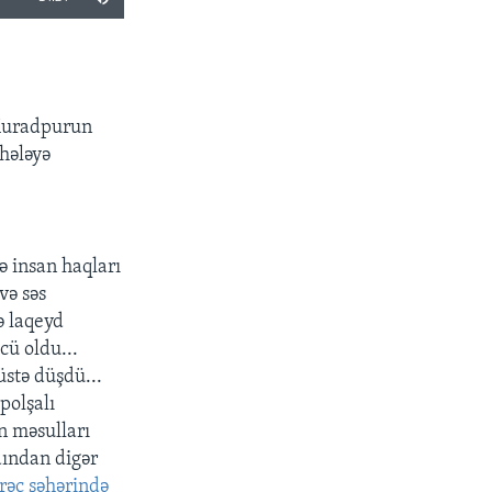
SHARE
 Muradpurun
hələyə
və insan haqları
və səs
ə laqeyd
ü oldu...
üstə düşdü...
polşalı
n məsulları
dından digər
rəc şəhərində