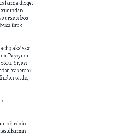
dalarına diqqət
baxımından
və arxası boş
hbusa ürək
aclıq aksiyası
kbər Paşayının
oldu. Siyasi
indən xəbərdar
findən təsdiq
ın
n ailəsinin
məsullarının