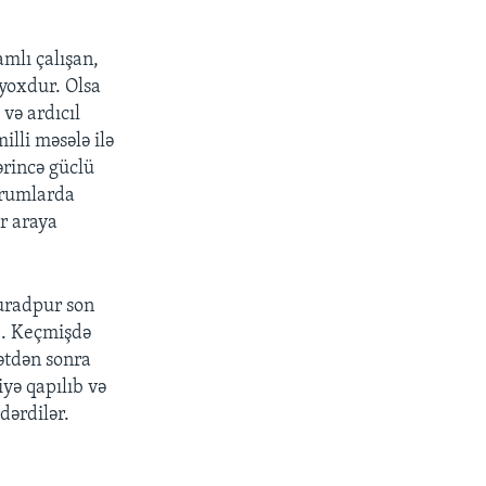
mlı çalışan,
 yoxdur. Olsa
 və ardıcıl
illi məsələ ilə
ərincə güclü
urumlarda
ir araya
uradpur son
... Keçmişdə
ətdən sonra
yə qapılıb və
dərdilər.