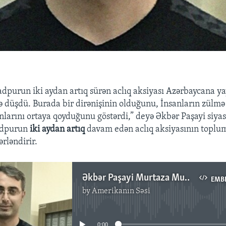
purun iki aydan artıq sürən aclıq aksiyası Azərbaycana yay
rə düşdü. Burada bir dirənişinin olduğunu, İnsanların zülmə
larını ortaya qoyduğunu göstərdi,” deyə Əkbər Paşayi siya
adpurun
iki aydan artıq
davam edən aclıq aksiyasının topl
rləndirir.
Əkbər Paşayi Murtaza Muradpura dəstək aksiyaları haqda danışır
EMB
by
Amerikanın Səsi
No media source currently available
0:00