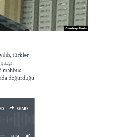
ılıb, türklər
 qarşı
si məhbus
umda doğurduğu
ED
SHARE
14:24