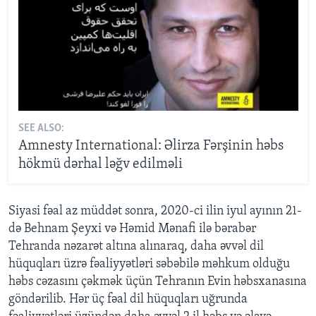
SEE ALSO:
Amnesty International: Əlirza Fərşinin həbs
hökmü dərhal ləğv edilməli
Siyasi fəal az müddət sonra, 2020-ci ilin iyul ayının 21-
də Behnam Şeyxi və Həmid Mənafi ilə bərabər
Tehranda nəzarət altına alınaraq, daha əvvəl dil
hüquqları üzrə fəaliyyətləri səbəbilə məhkum olduğu
həbs cəzasını çəkmək üçün Tehranın Evin həbsxanasına
göndərilib. Hər üç fəal dil hüquqları uğrunda