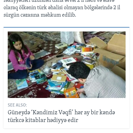
fəaliyyətləri üzündən daha əvvəl 2 il həbs və əlavə
olaraq ölkənin türk əhalisi olmayan bölgələrində 2 il
sürgün cəzasına məhkum edilib.
SEE ALSO:
Güneydə ‘Kəndimiz Vəqfi’ hər ay bir kəndə
türkcə kitablar hədiyyə edir