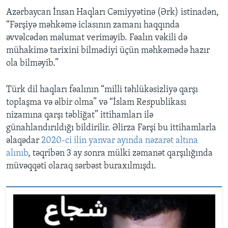
Azərbaycan İnsan Haqları Cəmiyyətinə (Ərk) istinadən,
“Fərşiyə məhkəmə iclasının zamanı haqqında
əvvəlcədən məlumat veriməyib. Fəalın vəkili də
mühakimə tarixini bilmədiyi üçün məhkəmədə hazır
ola bilməyib.”
Türk dil haqları fəalının “milli təhlükəsizliyə qarşı
toplaşma və əlbir olma” və “İslam Respublikası
nizamına qarşı təbliğat” ittihamları ilə
günahlandırıldığı bildirilir. Əlirza Fərşi bu ittihamlarla
əlaqədar
2020-ci ilin yanvar ayında nəzarət altına
alınıb
, təqribən 3 ay sonra mülki zəmanət qarşılığında
müvəqqəti olaraq sərbəst buraxılmışdı.