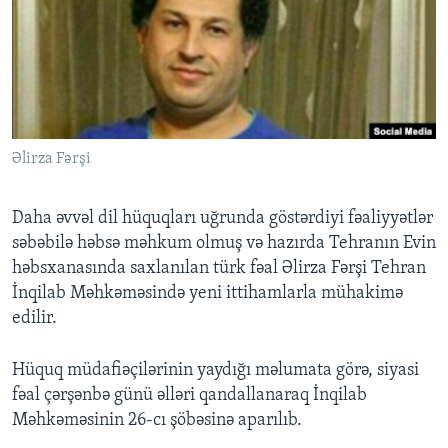
BIZI IZLƏYIN
Dillər
Əlirza Fərşi
Daha əvvəl dil hüquqları uğrunda göstərdiyi fəaliyyətlər
səbəbilə həbsə məhkum olmuş və hazırda Tehranın Evin
həbsxanasında saxlanılan türk fəal Əlirza Fərşi Tehran
İnqilab Məhkəməsində yeni ittihamlarla mühakimə
edilir.
Hüquq müdafiəçilərinin yaydığı məlumata görə, siyasi
fəal çərşənbə günü əlləri qandallanaraq İnqilab
Məhkəməsinin 26-cı şöbəsinə aparılıb.