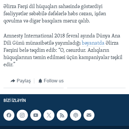
Əlirza Fərşi dil hüquqları sahəsində göstərdiyi
fəaliyyətlər səbəbilə dəfələrlə həbs cəzası, işdən
qovulma və digər basqılara məruz qalıb.
Amnesty International 2018 fevral ayında Dünya Ana
Dili Günü münasibətilə yayımladığı
bəyanatda
Əlirza
Fərşini belə təqdim edib: “O, cəsurdur. Azlıqların
hüquqlarının təmin edilməsi üçün kampaniyalar təşkil
edir.”
Paylaş
Follow us
BIZI IZLƏYIN