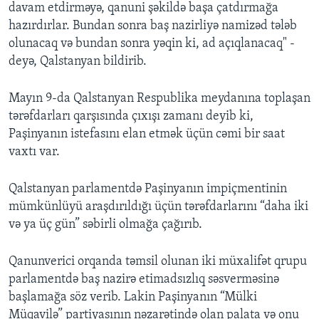
davam etdirməyə, qanuni şəkildə başa çatdırmağa
hazırdırlar. Bundan sonra baş nazirliyə namizəd tələb
olunacaq və bundan sonra yəqin ki, ad açıqlanacaq" -
deyə, Qalstanyan bildirib.
Mayın 9-da Qalstanyan Respublika meydanına toplaşan
tərəfdarları qarşısında çıxışı zamanı deyib ki,
Paşinyanın istefasını elan etmək üçün cəmi bir saat
vaxtı var.
Qalstanyan parlamentdə Paşinyanın impiçmentinin
mümkünlüyü araşdırıldığı üçün tərəfdarlarını “daha iki
və ya üç gün” səbirli olmağa çağırıb.
Qanunverici orqanda təmsil olunan iki müxalifət qrupu
parlamentdə baş nazirə etimadsızlıq səsverməsinə
başlamağa söz verib. Lakin Paşinyanın “Mülki
Müqavilə” partiyasının nəzarətində olan palata və onu