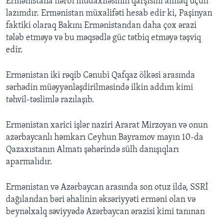
Ermənistana hərbi müdaxiləsinin qarşısını almaq üçün
lazımdır. Ermənistan müxalifəti hesab edir ki, Paşinyan
faktiki olaraq Bakını Ermənistandan daha çox ərazi
tələb etməyə və bu məqsədlə güc tətbiq etməyə təşviq
edir.
Ermənistan iki rəqib Cənubi Qafqaz ölkəsi arasında
sərhədin müəyyənləşdirilməsində ilkin addım kimi
təhvil-təslimlə razılaşıb.
Ermənistan xarici işlər naziri Ararat Mirzoyan və onun
azərbaycanlı həmkarı Ceyhun Bayramov mayın 10-da
Qazaxıstanın Almatı şəhərində sülh danışıqları
aparmalıdır.
Ermənistan və Azərbaycan arasında son otuz ildə, SSRİ
dağılandan bəri əhalinin əksəriyyəti erməni olan və
beynəlxalq səviyyədə Azərbaycan ərazisi kimi tanınan