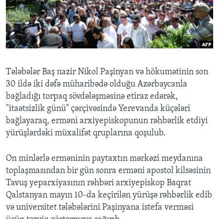
BIZI IZLƏYIN
Dillər
Tələbələr Baş nazir Nikol Paşinyan və hökumətinin son
30 ildə iki dəfə müharibədə olduğu Azərbaycanla
bağladığı torpaq sövdələşməsinə etiraz edərək,
"itaətsizlik günü" çərçivəsində Yerevanda küçələri
bağlayaraq, erməni arxiyepiskopunun rəhbərlik etdiyi
yürüşlərdəki müxalifət qruplarına qoşulub.
On minlərlə erməninin paytaxtın mərkəzi meydanına
toplaşmasından bir gün sonra erməni apostol kilsəsinin
Tavuş yeparxiyasının rəhbəri arxiyepiskop Baqrat
Qalstanyan mayın 10-da keçirilən yürüşə rəhbərlik edib
və universitet tələbələrini Paşinyana istefa verməsi