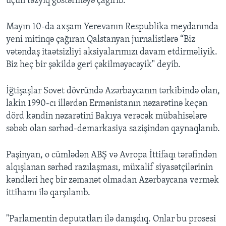
üçün təzyiq göstərməyə çağırıb.
Mayın 10-da axşam Yerevanın Respublika meydanında
yeni mitinqə çağıran Qalstanyan jurnalistlərə “Biz
vətəndaş itaətsizliyi aksiyalarımızı davam etdirməliyik.
Biz heç bir şəkildə geri çəkilməyəcəyik" deyib.
İğtişaşlar Sovet dövründə Azərbaycanın tərkibində olan,
lakin 1990-cı illərdən Ermənistanın nəzarətinə keçən
dörd kəndin nəzarətini Bakıya verəcək mübahisələrə
səbəb olan sərhəd-demarkasiya sazişindən qaynaqlanıb.
Paşinyan, o cümlədən ABŞ və Avropa İttifaqı tərəfindən
alqışlanan sərhəd razılaşması, müxalif siyasətçilərinin
kəndləri heç bir zəmanət olmadan Azərbaycana vermək
ittihamı ilə qarşılanıb.
"Parlamentin deputatları ilə danışdıq. Onlar bu prosesi