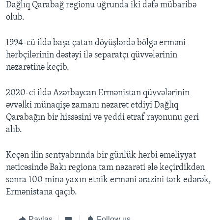
Dağlıq Qarabağ regionu uğrunda iki dəfə mübaribə
olub.
1994-cü ildə başa çatan döyüşlərdə bölgə erməni
hərbçilərinin dəstəyi ilə separatçı qüvvələrinin
nəzarətinə keçib.
2020-ci ildə Azərbaycan Ermənistan qüvvələrinin
əvvəlki münaqişə zamanı nəzarət etdiyi Dağlıq
Qarabağın bir hissəsini və yeddi ətraf rayonunu geri
alıb.
Keçən ilin sentyabrında bir günlük hərbi əməliyyat
nəticəsində Bakı regiona tam nəzarəti ələ keçirdikdən
sonra 100 minə yaxın etnik erməni ərazini tərk edərək,
Ermənistana qaçıb.
Paylaş
Follow us