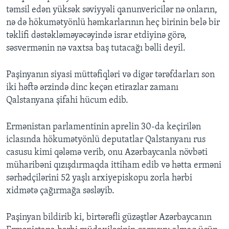
təmsil edən yüksək səviyyəli qanunvericilər nə onların,
nə də hökumətyönlü həmkarlarının heç birinin belə bir
təklifi dəstəkləməyəcəyində israr etdiyinə görə,
səsvermənin nə vaxtsa baş tutacağı bəlli deyil.
Paşinyanın siyasi müttəfiqləri və digər tərəfdarları son
iki həftə ərzində dinc keçən etirazlar zamanı
Qalstanyana şifahi hücum edib.
Ermənistan parlamentinin aprelin 30-da keçirilən
iclasında hökumətyönlü deputatlar Qalstanyanı rus
casusu kimi qələmə verib, onu Azərbaycanla növbəti
müharibəni qızışdırmaqda ittiham edib və hətta erməni
sərhədçilərini 52 yaşlı arxiyepiskopu zorla hərbi
xidmətə çağırmağa səsləyib.
Paşinyan bildirib ki, birtərəfli güzəştlər Azərbaycanın