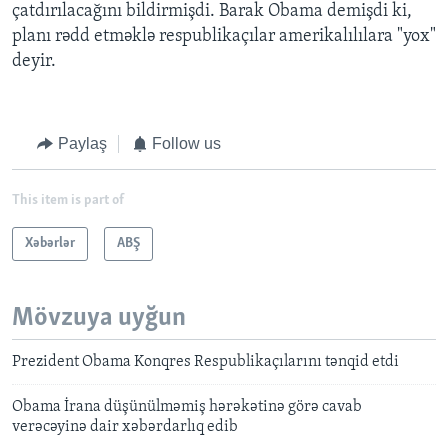
çatdırılacağını bildirmişdi. Barak Obama demişdi ki,
planı rədd etməklə respublikaçılar amerikalılılara "yox"
deyir.
Paylaş
Follow us
This item is part of
Xəbərlər
ABŞ
Mövzuya uyğun
Prezident Obama Konqres Respublikaçılarını tənqid etdi
Obama İrana düşünülməmiş hərəkətinə görə cavab
verəcəyinə dair xəbərdarlıq edib