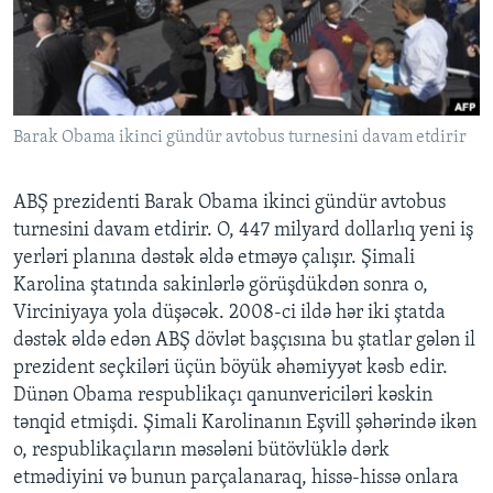
BIZI IZLƏYIN
Barak Obama ikinci gündür avtobus turnesini davam etdirir
Dillər
ABŞ prezidenti Barak Obama ikinci gündür avtobus
turnesini davam etdirir. O, 447 milyard dollarlıq yeni iş
yerləri planına dəstək əldə etməyə çalışır. Şimali
Karolina ştatında sakinlərlə görüşdükdən sonra o,
Virciniyaya yola düşəcək. 2008-ci ildə hər iki ştatda
dəstək əldə edən ABŞ dövlət başçısına bu ştatlar gələn il
prezident seçkiləri üçün böyük əhəmiyyət kəsb edir.
Dünən Obama respublikaçı qanunvericiləri kəskin
tənqid etmişdi. Şimali Karolinanın Eşvill şəhərində ikən
o, respublikaçıların məsələni bütövlüklə dərk
etmədiyini və bunun parçalanaraq, hissə-hissə onlara