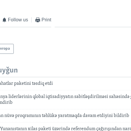
Follow us
Print
vropa
uyğun
lahatlar paketini təsdiq etdi
a liderlərinin qlobal iqtisadiyyatın sabitləşdirilməsi sahəsində 
ndirib
n nüvə proqramının təhlükə yaratmaqda davam etdiyini bildirib
 Yunanıstanın xilas paketi üzərində referendum çağırışından nara