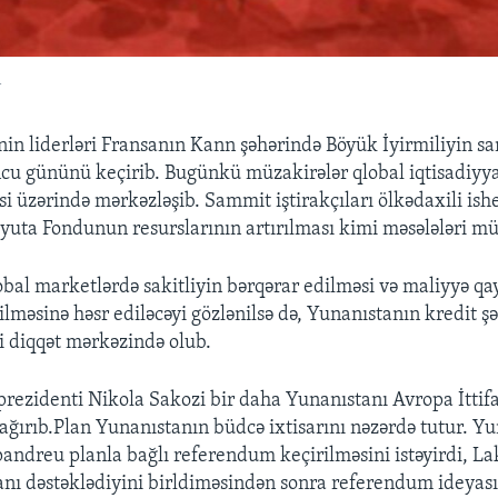
ı
nin liderləri Fransanın Kann şəhərində Böyük İyirmiliyin s
ncu gününü keçirib. Bugünkü müzakirələr qlobal iqtisadiyy
si üzərində mərkəzləşib. Sammit iştirakçıları ölkədaxili ish
yuta Fondunun resurslarının artırılması kimi məsələləri mü
obal marketlərdə sakitliyin bərqərar edilməsi və maliyyə qa
məsinə həsr ediləcəyi gözlənilsə də, Yunanıstanın kredit şə
i diqqət mərkəzində olub.
rezidenti Nikola Sakozi bir daha Yunanıstanı Avropa İttifa
ağırıb.Plan Yunanıstanın büdcə ixtisarını nəzərdə tutur. Y
pandreu planla bağlı referendum keçirilməsini istəyirdi, La
anı dəstəklədiyini birldiməsindən sonra referendum ideyas