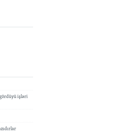
gördüyü işləri
zıdırlar