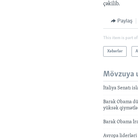
çəkilib.
Paylaş
This item is part of
Xəbərlər
A
Mövzuya 
İtaliya Senatı is
Barak Obama düny
yüksək qiymətlə
Barak Obama İra
Avropa liderləri