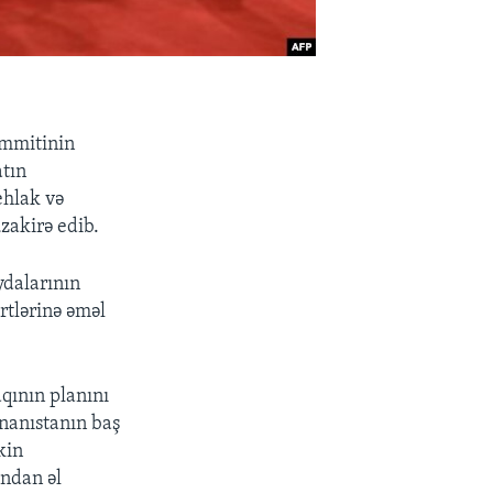
ammitinin
atın
ehlak və
zakirə edib.
ydalarının
rtlərinə əməl
qının planını
unanıstanın baş
kin
ından əl