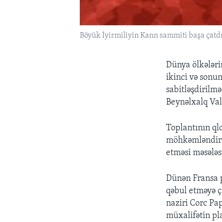
Böyük İyirmiliyin Kann sammiti başa çatd
Dünya ölkələri
ikinci və sonu
sabitləşdirilmə
Beynəlxalq Val
Toplantının ql
möhkəmləndiril
etməsi məsələs
Dünən Fransa p
qəbul etməyə ç
naziri Corc Pa
müxalifətin pl