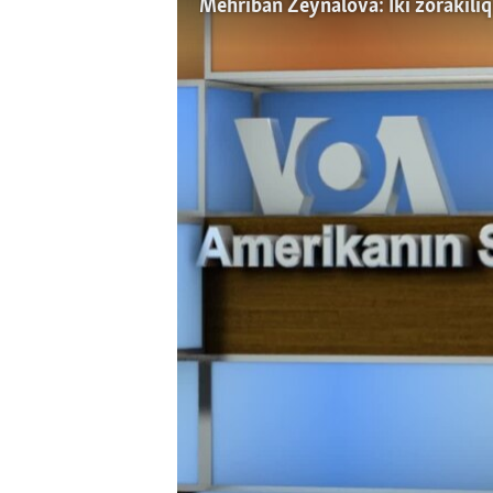
Mehriban Zeynalova: İki zorakılıq 