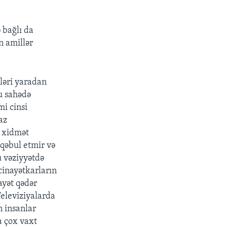
ə bağlı da
n amillər
ləri yaradan
u sahədə
mi cinsi
az
z xidmət
 qəbul etmir və
u vəziyyətdə
cinayətkarların
ayət qədər
Televiziyalarda
 insanlar
a çox vaxt