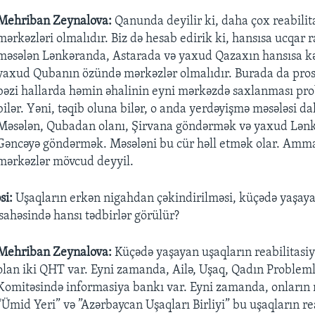
Mehriban Zeynalova:
Qanunda deyilir ki, daha çox reabilit
mərkəzləri olmalıdır. Biz də hesab edirik ki, hansısa ucqar 
məsələn Lənkəranda, Astarada və yaxud Qazaxın hansısa k
yaxud Qubanın özündə mərkəzlər olmalıdır. Burada da prose
bəzi hallarda həmin əhalinin eyni mərkəzdə saxlanması pr
bilər. Yəni, təqib oluna bilər, o anda yerdəyişmə məsələsi d
Məsələn, Qubadan olanı, Şirvana göndərmək və yaxud Lən
Gəncəyə göndərmək. Məsələni bu cür həll etmək olar. Amma,
mərkəzlər mövcud deyyil.
si:
Uşaqların erkən nigahdan çəkindirilməsi, küçədə yaşaya
 sahəsində hansı tədbirlər görülür?
Mehriban Zeynalova:
Küçədə yaşayan uşaqların reabilitasiy
olan iki QHT var. Eyni zamanda, Ailə, Uşaq, Qadın Probleml
Komitəsində informasiya bankı var. Eyni zamanda, onların 
“Ümid Yeri” və ”Azərbaycan Uşaqları Birliyi” bu uşaqların rea