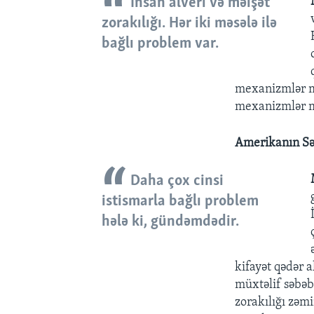
İnsan alveri və məişət
zorakılığı. Hər iki məsələ ilə
bağlı problem var.
mexanizmlər mö
mexanizmlər 
Amerikanın Sə
Daha çox cinsi
istismarla bağlı problem
hələ ki, gündəmdədir.
kifayət qədər a
müxtəlif səbəb
zorakılığı zəm