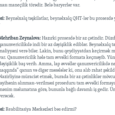
ası maneçilik törədir. Belə baryerlər var.
si:
Beynəlxalq təşkilatlar, beynəlxalq QHT-lər bu prosesdə 
?
Mehriban Zeynalova:
Hazırki prosesdə bir az çətindir. Düzd
qanunvericilikdə indi bir az dəyişiklik ediblər. Beynəlxalq tə
maliyyəni verə bilər. Lakin, bunu qeydiyyatdan keçirmək mə
var. Qanunvericilik hələ tam əvvəlki formata keçməyib. Yü
dəyişiklik baş verib. Amma, lap əvvəllər qanunvericilikdə ne
haqqında” qanun və digər məsələlər ki, onu alıb rahat şəkild
Nazirliyinə müraciət etmək, burada bir az çətinliklər mövc
layihənin alınması-verilməsi proseduru tam əvvəlki formay
mənim məlumatına görə, bununla bağlı davamlı iş gedir. Üm
verəcək.
si:
Reabilitasiya Mərkəzləri bəs edirmi?