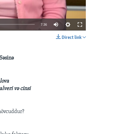
7:36
Direct link
EMBED
SHARE
Səsinə
lova
lveri və cinsi
 mövcuddur?