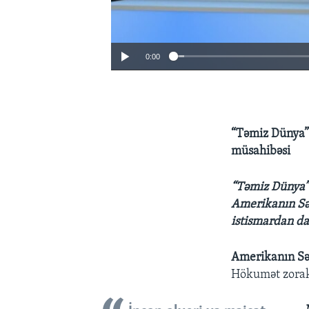
0:00
“Təmiz Dünya” 
müsahibəsi
“Təmiz Dünya” 
Amerikanın Səs
istismardan da
Amerikanın Sə
Hökumət zorakı