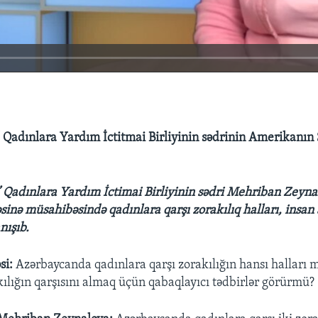
Qadınlara Yardım İctitmai Birliyinin sədrinin Amerikanın 
Qadınlara Yardım İctimai Birliyinin sədri Mehriban Zeyna
inə müsahibəsində qadınlara qarşı zorakılıq halları, insan a
nışıb.
si:
Azərbaycanda qadınlara qarşı zorakılığın hansı halları
lığın qarşısını almaq üçün qabaqlayıcı tədbirlər görürmü?