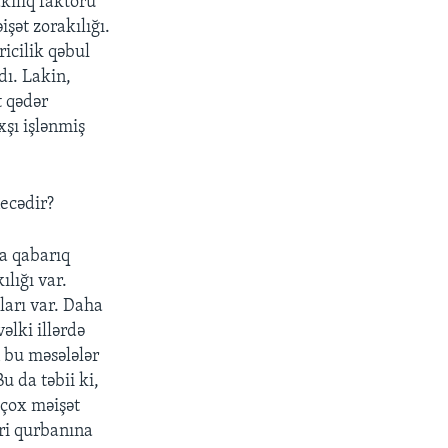
kılıq faktoru
işət zorakılığı.
icilik qəbul
dı. Lakin,
t qədər
xşı işlənmiş
ecədir?
a qabarıq
ılığı var.
ları var. Daha
əlki illərdə
 bu məsələlər
u da təbii ki,
 çox məişət
eri qurbanına