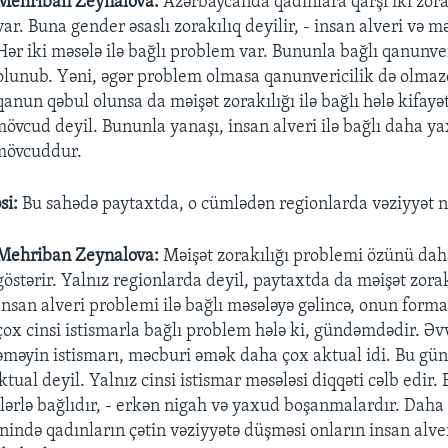
Mehriban Zeynalova:
Azərbaycanda qadınlara qarşı iki zora
var. Buna gender əsaslı zorakılıq deyilir, - insan alveri və mə
Hər iki məsələ ilə bağlı problem var. Bununla bağlı qanunver
olunub. Yəni, əgər problem olmasa qanunvericilik də olmaz
qanun qəbul olunsa da məişət zorakılığı ilə bağlı hələ kifayə
vcud deyil. Bununla yanaşı, insan alveri ilə bağlı daha ya
mövcuddur.
si:
Bu sahədə paytaxtda, o cümlədən regionlarda vəziyyət n
Mehriban Zeynalova:
Məişət zorakılığı problemi özünü dah
göstərir. Yalnız regionlarda deyil, paytaxtda da məişət zorak
İnsan alveri problemi ilə bağlı məsələyə gəlincə, onun forma
çox cinsi istismarla bağlı problem hələ ki, gündəmdədir. Əvv
əməyin istismarı, məcburi əmək daha çox aktual idi. Bu gün
ktual deyil. Yalnız cinsi istismar məsələsi diqqəti cəlb edir. B
lərlə bağlıdır, - erkən nigah və yaxud boşanmalardır. Daha
inində qadınların çətin vəziyyətə düşməsi onların insan alv