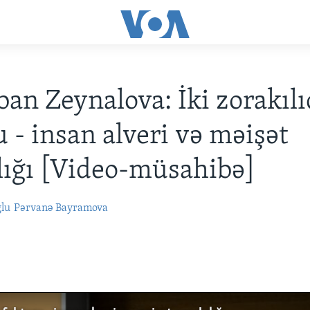
an Zeynalova: İki zorakılı
u - insan alveri və məişət
lığı [Video-müsahibə]
ğlu
Pərvanə Bayramova