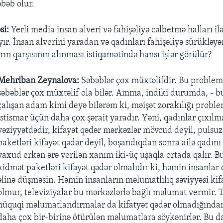
əbəb olur.
si:
Yerli media insan alveri və fahişəliyə cəlbetmə halları il
ır. İnsan alverini yaradan və qadınları fahişəliyə sürükləyə
rın qarşısının alınması istiqamətində hansı işlər görülür?
Mehriban Zeynalova:
Səbəblər çox müxtəlifdir. Bu problem
səbəblər çox müxtəlif ola bilər. Amma, indiki durumda, - b
çalışan adam kimi deyə bilərəm ki, məişət zorakılığı proble
istismar üçün daha çox şərait yaradır. Yəni, qadınlar çıxılm
vəziyyətdədir, kifayət qədər mərkəzlər mövcud deyil, pulsu
paketləri kifayət qədər deyil, boşandıqdan sonra ailə qadını
yaxud erkən ərə verilən xanım iki-üç uşaqla ortada qalır. B
xidmət paketləri kifayət qədər olmalıdır ki, həmin insanlar 
əlinə düşməsin. Həmin insanların məlumatlılıq səviyyəsi kif
olmur, televiziyalar bu mərkəzlərlə bağlı məlumat vermir. 
hüquqi məlumatlandırmalar da kifatyət qədər olmadığından
daha çox bir-birinə ötürülən məlumatlara söykənirlər. Bu d