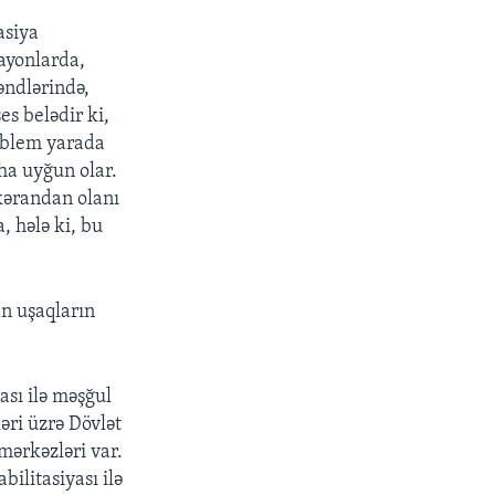
asiya
rayonlarda,
əndlərində,
s belədir ki,
oblem yarada
aha uyğun olar.
kərandan olanı
 hələ ki, bu
n uşaqların
ası ilə məşğul
əri üzrə Dövlət
mərkəzləri var.
bilitasiyası ilə