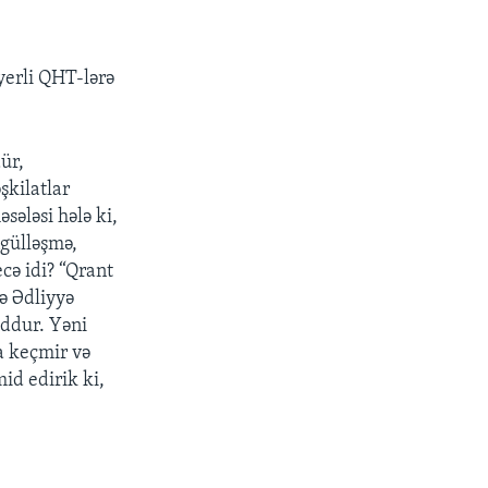
yerli QHT-lərə
ür,
şkilatlar
sələsi hələ ki,
ngülləşmə,
cə idi? “Qrant
ə Ədliyyə
uddur. Yəni
a keçmir və
id edirik ki,