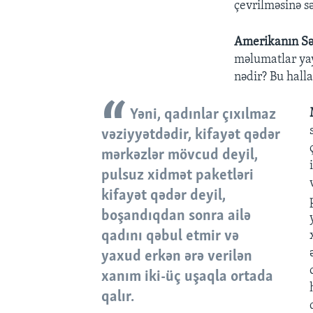
çevrilməsinə s
Amerikanın Sə
məlumatlar yay
nədir? Bu halla
Yəni, qadınlar çıxılmaz
vəziyyətdədir, kifayət qədər
mərkəzlər mövcud deyil,
pulsuz xidmət paketləri
kifayət qədər deyil,
boşandıqdan sonra ailə
qadını qəbul etmir və
yaxud erkən ərə verilən
xanım iki-üç uşaqla ortada
qalır.