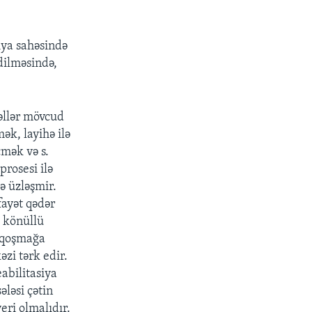
iya sahəsində
dilməsində,
əllər mövcud
ək, layihə ilə
mək və s.
prosesi ilə
lə üzləşmir.
fayət qədər
, könüllü
ə qoşmağa
zi tərk edir.
abilitasiya
ələsi çətin
eri olmalıdır.