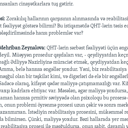
insanları cinayətkarlara tuş gətirir.
si:
Zorakılıq hallarının qarşısının alınmasında və reabilitas
 fəaliyyət göstərə bilirmi? Bu istiqamətdə QHT-lərin təsis e
ələşdirilməsində hansı problemlər var?
Mehriban Zeynalova:
QHT-lərin sərbəst fəaliyyəti üçün əng
deyil. Müəyyən prosedur qaydaları var, - qeydiyyatdan keçm
bağlı Ədliyyə Nazirliyinə müraciət etmək, qeydiyyatdan keç
Amma, belə hansısa əngəllər yoxdur. Yəni, biz reabilitasiya 
məşğul olan bir təşkilat kimi, və digərləri də elə bir əngəllər
Sadəcə olaraq, kifayət qədər maliyyə çatışmamazlığı var. Ki
yaxşı kadrlara ehtiyac var. Məsələn, əgər maliyyə yoxdursa
o zaman hansısa prmitiv səviyyədə olan psixoloqu bu proses
, onun problemi öyrənmə prosesi uzun çəkir və sonra mərkə
qazanmırsan. İstədiyin reabilitasiya prosesini, mükəmməl re
da bilmirsən. Çünki, maliyyə yoxdur. Bəzi hallarada yer məs
reabilitasiya prosesi ilə məşğuldursa, onun sabit, davamlı y