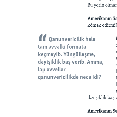
Bu yerin olmam
Amerikanın Sə
kömək edirmi
Qanunvericilik hələ
tam əvvəlki formata
keçməyib. Yüngülləşmə,
dəyişiklik baş verib. Amma,
lap əvvəllər
qanunvericilikdə necə idi?
dəyişiklik baş 
Amerikanın Sə