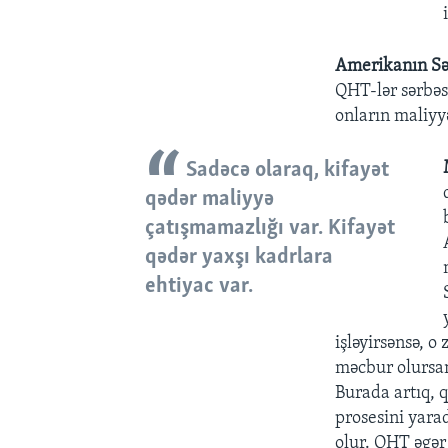
Amerikanın Sə
QHT-lər sərbəst
onların maliyy
Sadəcə olaraq, kifayət
qədər maliyyə
çatışmamazlığı var. Kifayət
qədər yaxşı kadrlara
ehtiyac var.
işləyirsənsə, 
məcbur olursan
Burada artıq, 
prosesini yara
olur. QHT əgər 