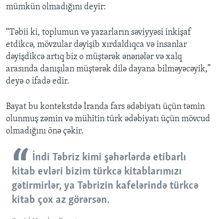
mümkün olmadığını deyir:
“Təbii ki, toplumun və yazarların səviyyəsi inkişaf
etdikcə, mövzular dəyişib xırdaldıqca və insanlar
dəyişdikcə artıq biz o müştərək ənənələr və xalq
arasında danışılan müştərək dilə dayana bilməyəcəyik,”
deyə o ifadə edir.
Bayat bu kontekstdə İranda fars ədəbiyatı üçün təmin
olunmuş zəmin və mühitin türk ədəbiyatı üçün mövcud
olmadığını önə çəkir.
İndi Təbriz kimi şəhərlərdə etibarlı
kitab evləri bizim türkcə kitablarımızı
gətirmirlər, ya Təbrizin kafelərində türkcə
kitab çox az görərsən.