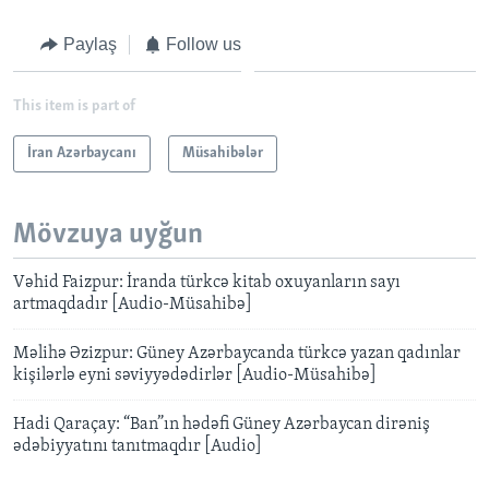
Paylaş
Follow us
This item is part of
İran Azərbaycanı
Müsahibələr
Mövzuya uyğun
Vəhid Faizpur: İranda türkcə kitab oxuyanların sayı
artmaqdadır [Audio-Müsahibə]
Məlihə Əzizpur: Güney Azərbaycanda türkcə yazan qadınlar
kişilərlə eyni səviyyədədirlər [Audio-Müsahibə]
Hadi Qaraçay: “Ban”ın hədəfi Güney Azərbaycan dirəniş
ədəbiyyatını tanıtmaqdır [Audio]