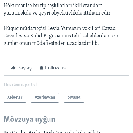
Hökumət isə bu tip təşkilatları ikili standart
yürütməkdə və qeyri obyektivlikdə ittiham edir
Hüquq müdafiəçisi Leyla Yunusun vəkilləri Cavad
Cavadov və Xalid Bağırov müxtəlif səbəblərdən son
günlər onun müdafiəsindən uzaqlaşdırılıb.
Paylaş
Follow us
This item is part of
Xəbərlər
Azərbaycan
Siyasət
Mövzuya uyğun
Ben Cardin: Arif və Leyla Yunus dərhal azadlığa