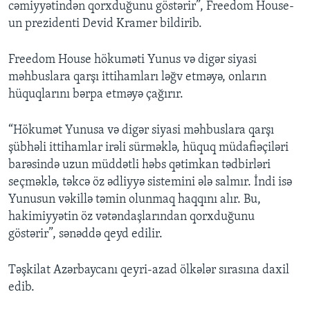
cəmiyyətindən qorxduğunu göstərir”, Freedom House-
un prezidenti Devid Kramer bildirib.
Freedom House hökuməti Yunus və digər siyasi
məhbuslara qarşı ittihamları ləğv etməyə, onların
hüquqlarını bərpa etməyə çağırır.
“Hökumət Yunusa və digər siyasi məhbuslara qarşı
şübhəli ittihamlar irəli sürməklə, hüquq müdafiəçiləri
barəsində uzun müddətli həbs qətimkan tədbirləri
seçməklə, təkcə öz ədliyyə sistemini ələ salmır. İndi isə
Yunusun vəkillə təmin olunmaq haqqını alır. Bu,
hakimiyyətin öz vətəndaşlarından qorxduğunu
göstərir”, sənəddə qeyd edilir.
Təşkilat Azərbaycanı qeyri-azad ölkələr sırasına daxil
edib.