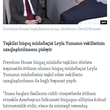
BIZI IZLƏYIN
Freedom House təşkilatının icraçı direktoru Devid Kramer
Dillər
Təşkilat hüquq müdafiəçisi Leyla Yunusun vəkillərinin
uzaqlaşdırılmasını pisləyir
Freedom House hüquq müdafiə təşkilatı dövlətə
xəyanətdə ittiham olunan hüquq müdafiəçisi Leyla
Yunusun müdafiəsini təşkil edən vəkillərin
uzaqlaşdırılması ilə bağlı bəyanat yayıb.
“İnsan haqları fəallarını ciddi cinayətlərdə ittiham
etməklə Azərbaycan hökuməti hüququn aliliyinə kobud
hörmətsizlik etdir, eləcə də müstəqil vətəndaş