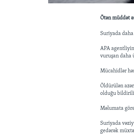
Ötən müddət ər
Suriyada daha 
APA agentliyin
vuruşan daha ü
Mücahidlər həm
Öldürülən azər
olduğu bildirili
Məlumata görə,
Suriyada vəziy
gedərək müxtəl