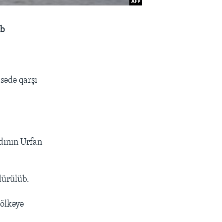
üb
sədə qarşı
adının Urfan
dürülüb.
 ölkəyə