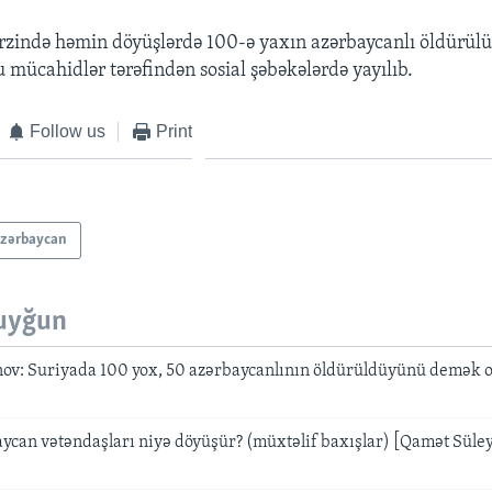
zində həmin döyüşlərdə 100-ə yaxın azərbaycanlı öldürülüb
 mücahidlər tərəfindən sosial şəbəkələrdə yayılıb.
Follow us
Print
zərbaycan
uyğun
v: Suriyada 100 yox, 50 azərbaycanlının öldürüldüyünü demək o
ycan vətəndaşları niyə döyüşür? (müxtəlif baxışlar) [Qamət Süle