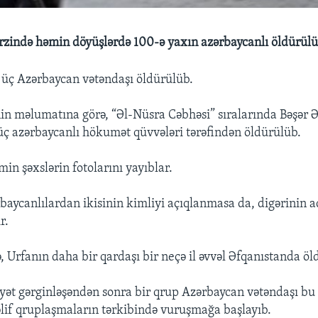
zində həmin döyüşlərdə 100-ə yaxın azərbaycanlı öldürül
üç Azərbaycan vətəndaşı öldürülüb.
in məlumatına görə, “Əl-Nüsra Cəbhəsi” sıralarında Bəşər Ə
ç azərbaycanlı hökumət qüvvələri tərəfindən öldürülüb.
in şəxslərin fotolarını yayıblar.
baycanlılardan ikisinin kimliyi açıqlanmasa da, digərinin 
r.
 Urfanın daha bir qardaşı bir neçə il əvvəl Əfqanıstanda öl
yət gərginləşəndən sonra bir qrup Azərbaycan vətəndaşı bu
if qruplaşmaların tərkibində vuruşmağa başlayıb.