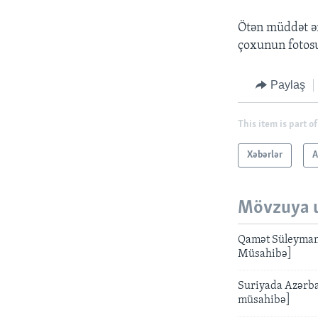
Ötən müddət ər
çoxunun fotosu
Paylaş
This item is part of
Xəbərlər
A
Mövzuya 
Qamət Süleymano
Müsahibə]
Suriyada Azərba
müsahibə]