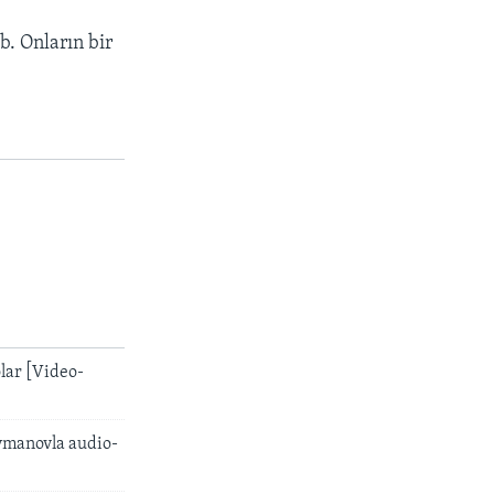
. Onların bir
lar [Video-
ymanovla audio-