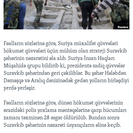
BIZI IZLƏYIN
Dillər
Fəalların sözlərinə görə, Suriya müxalifət qüvvələri
hökumət qüvvələri üçün mühüm olan strateji Suravkib
şəhərinin nəzarətini əla alıb. Suriya İnsan Haqları
Müşahidə qrupu bildirib ki, prezidentə sadiq qüvvələr
Suravkib şəhərindən geri çəkiliblər. Bu şəhər Hələbdən
Dəməşqə və Aralıq dənizinədək gedən yolların birləşdiyi
yerdə yerləşir.
Fəalların sözlərinə görə, dünən hökumət qüvvələrinin
ərazidəki polis yoxlama məntəqələrinə qarşı hücumları
zamanı təxminən 28 əsgər öldürülüb. Bundan sonra
Suravkib şəhərinin nəzarəti üsyançıların əlinə keçib.