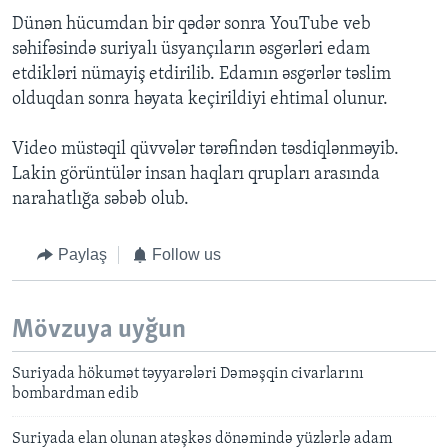
Dünən hücumdan bir qədər sonra YouTube veb
səhifəsində suriyalı üsyançıların əsgərləri edam
etdikləri nümayiş etdirilib. Edamın əsgərlər təslim
olduqdan sonra həyata keçirildiyi ehtimal olunur.
Video müstəqil qüvvələr tərəfindən təsdiqlənməyib.
Lakin görüntülər insan haqları qrupları arasında
narahatlığa səbəb olub.
Paylaş
Follow us
Mövzuya uyğun
Suriyada hökumət təyyarələri Dəməşqin civarlarını
bombardman edib
Suriyada elan olunan atəşkəs dönəmində yüzlərlə adam