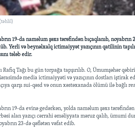
təhlil)
abrın 19-da naməlum şəxs tərəfindən bıçaqlanıb, noyabrın 
b. Yerli və beynəlxalq ictimaiyyət yazıçının qatilinin tapıl
ını tələb edir.
ı Rafiq Tağı bu gün torpağa tapşırılıb. O, Ümumşəhər qəbir
ərasimdə media ictimaiyyəti və yazıçının dostları iştirak e
ıçıya qarşı sui-qəsd və onun xəstəxanada ölümü ilə bağlı re
abrın 19-da evinə gedərkən, yolda naməlum şəxs tərəfindən
rbəsi alan yazıçı cərrahi əməliyyata məruz qalıb, ümumi d
oyabrın 23-də qəflətən vəfat edib.