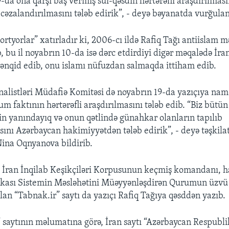
-da ona qarşı baş vermiş sui-qəsdin hərtərəfli araşdırılması
cəzalandırılmasını tələb edirik”, - deyə bəyanatda vurğulan
rtyorlar” xatırladır ki, 2006-cı ildə Rafiq Tağı antiislam 
 bu il noyabrın 10-da isə dərc etdirdiyi digər məqalədə İra
ənqid edib, onu islamı nüfuzdan salmaqda ittiham edib.
nalistləri Müdafiə Komitəsi də noyabrın 19-da yazıçıya na
m faktının hərtərəfli araşdırılmasını tələb edib. “Biz bütün
nin yanındayıq və onun qətlində günahkar olanların tapılıb
sını Azərbaycan hakimiyyətdən tələb edirik”, - deyə təşkila
ina Oqnyanova bildirib.
 İran İnqilab Keşikçiləri Korpusunun keçmiş komandanı, h
ikası Sistemin Məsləhətini Müəyyənləşdirən Qurumun üzv
lan “Tabnak.ir” saytı da yazıçı Rafiq Tağıya qəsddən yazıb.
saytının məlumatına görə, İran saytı “Azərbaycan Respubli