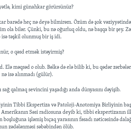
tlə, kimi günahkar görürsünüz?
r barədə heç nə deyə bilmirəm. Özüm də şok vəziyyətind
m ola bilər. Çünki, bu nə oğurluq oldu, nə başqa bir şey. Z
isə təşkil olunmuş bir iş idi.
nür, o qəsd etmək istəyirmiş?
. Elə məqsəd o olub. Bəlkə də elə bilib ki, bu qədər zərbələ
ə isə alınmadı (gülür).
çı sağ qalmaq sevincini yaşadığı anda dünyasını dəyişib.
iyinin Tibbi Ekspertiza və Patoloji-Anotomiya Birliyinin ba
Amerikanın Səsi radiosuna deyib ki, tibbi ekspertizanın ilk
n boşluğuna işləmiş bıçaq yarasının fəsadı nəticəsində dala
nun zədələnməsi səbəbindən ölüb.