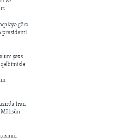
nı və
ır.
məqaləyə görə
n prezidenti
məlum şəxs
 qəlbimizlə
tın
azırda İran
ü Möhsün
kasının