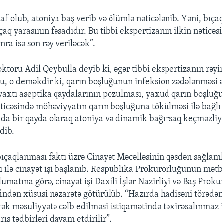
şaf olub, atoniya baş verib və ölümlə nəticələnib. Yəni, bıça
çaq yarasının fəsadıdır. Bu tibbi ekspertizanın ilkin nəticəs
nra isə son rəy veriləcək”.
oktoru Adil Qeybulla deyib ki, əgər tibbi ekspertizanın rəyi
bu, o deməkdir ki, qarın boşluğunun infeksion zədələnməsi ə
vaxtı aseptika qaydalarının pozulması, yaxud qarın boşluğu
ticəsində möhəviyyatın qarın boşluğuna tökülməsi ilə bağlı o
nda bir qayda olaraq atoniya və dinamik bağırsaq keçməzliyi
dib.
bıçaqlanması faktı üzrə Cinayət Məcəlləsinin qəsdən sağlaml
ilə cinayət işi başlanıb. Respublika Prokurorluğunun mət
umatına görə, cinayət işi Daxili İşlər Nazirliyi və Baş Prok
əfindən xüsusi nəzarətə götürülüb. “Hazırda hadisəni törədə
ək məsuliyyətə cəlb edilməsi istiqamətində təxirəsalınmaz i
ış tədbirləri davam etdirilir”.