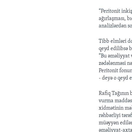
“Peritonit inki
ağırlaşması, bı
analizlərdən so
Tibb elmləri d
qeyd edilibsə 
“Bu əməliyyat 
zədələnməsi nə
Peritonit fonu
- deyə o qeyd e
Rafiq Tağının 
vurma maddəsi 
xidmətinin məl
rəhbərliyi tər
müəyyən edilər
əməliyyat-axtar