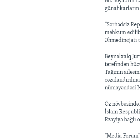
Biz noyabrın 19
günahkarların 
“Sərhədsiz Repo
məhkum edilib,
Əhmədinejatı t
Beynəlxalq Jur
tərəfindən hücu
Tağının ailəsi
cəzalandırılma
nümayəndəsi N
Öz növbəsində,
İslam Respubl
Rzayiyə bağlı o
“Media Forum” 