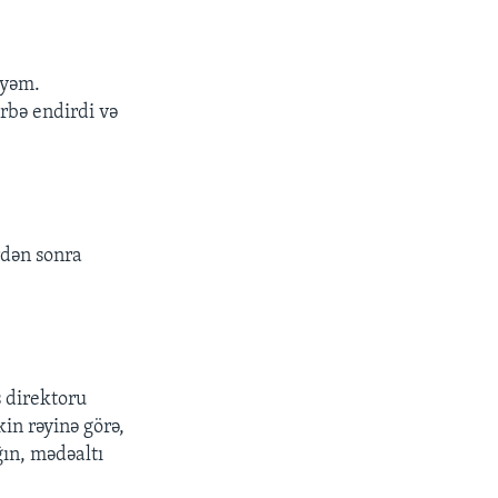
əyəm.
ərbə endirdi və
rdən sonra
ş direktoru
in rəyinə görə,
ğın, mədəaltı