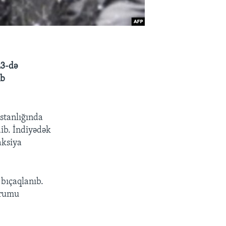
23-də
ıb
istanlığında
dib. İndiyədək
aksiya
 bıçaqlanıb.
urumu