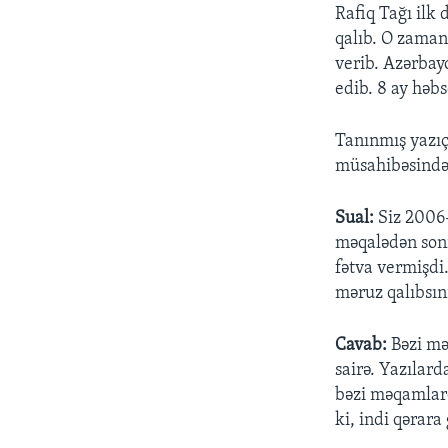
Rafiq Tağı ilk 
qalıb. O zaman
verib. Azərbay
edib. 8 ay həb
Tanınmış yazıç
müsahibəsində 
Sual:
Siz 2006-
məqalədən sonr
fətva vermişdi.
məruz qalıbsın
Cavab:
Bəzi mə
sairə. Yazılar
bəzi məqamlard
ki, indi qərara