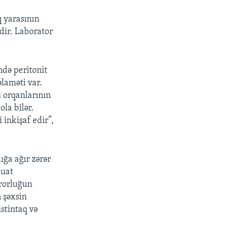
q yarasının
idir. Laborator
ndə peritonit
laməti var.
 orqanlarının
la bilər.
 inkişaf edir”,
ığa ağır zərər
buat
urorluğun
n şəxsin
stintaq və