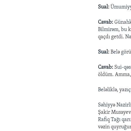
Sual:
Ümumiyyə
Cavab:
Günahka
Bilmirəm, bu ki
qaçdı getdi. Nə 
Sual:
Belə görü
Cavab:
Sui-qəsd
öldüm. Amma, n
Beləliklə, yazı
Səhiyyə Nazirl
Şakir Musayev 
Rafiq Tağı qarı
vəzin quyruğu