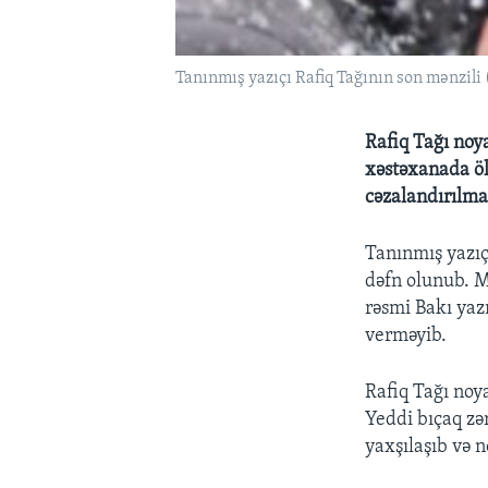
Tanınmış yazıçı Rafiq Tağının son mənzili (
Rafiq Tağı noy
xəstəxanada ölü
cəzalandırılmas
Tanınmış yazıç
dəfn olunub. M
rəsmi Bakı yaz
verməyib.
Rafiq Tağı noy
Yeddi bıçaq zə
yaxşılaşıb və n