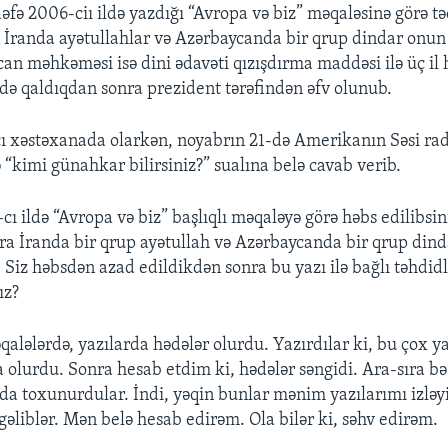
dəfə 2006-ciı ildə yazdığı “Avropa və biz” məqaləsinə görə t
 İranda ayətullahlar və Azərbaycanda bir qrup dindar onu
can məhkəməsi isə dini ədavəti qızışdırma maddəsi ilə üç 
sdə qaldıqdan sonra prezident tərəfindən əfv olunub.
ı xəstəxanada olarkən, noyabrın 21-də Amerikanın Səsi ra
“kimi günahkar bilirsiniz?” sualına belə cavab verib.
cı ildə “Avropa və biz” başlıqlı məqaləyə görə həbs edilibsi
a İranda bir qrup ayətullah və Azərbaycanda bir qrup din
 Siz həbsdən azad edildikdən sonra bu yazı ilə bağlı təhdidl
ız?
qalələrdə, yazılarda hədələr olurdu. Yazırdılar ki, bu çox 
da olurdu. Sonra hesab etdim ki, hədələr səngidi. Ara-sıra 
a toxunurdular. İndi, yəqin bunlar mənim yazılarımı izləyi
 gəliblər. Mən belə hesab edirəm. Ola bilər ki, səhv edirəm.