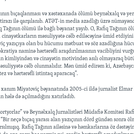
ının bıçaqlanması və xəstəxanada ölümü beynəlxalq və yer
etirazı ilə qarşılanıb. ATƏT-in media azadlığı üzrə nümayə
q Tağının ölümü ilə bağlı bəyanat yayıb. O, Rafiq Tağının 
 cinayətkarların məsuliyyətə cəlb ediləcəyinə ümid etdiyini 
ç yazıçıya olan bu hücumu mətbuat və söz azadlığına hüc
kratiya naminə hərtərəfli araşdırılmasının vacibliyini vurğu
ın kimliyindən və cinayətin motivindən asılı olmayaraq büt
suliyyətə cəlb olunmalıdır. Mən ümid edirəm ki, Azərbayc
tez və hərtərəfli istintaq aparacaq”.
 xanım Miyatoviç bəyanatında 2005-ci ildə jurnalist Elma
n hələ də açılmadığını xatırladıb.
ortyorlar” və Beynəlxalq Jurnalistləri Müdafiə Komitəsi Raf
r. “Bir neçə bıçaq yarası alan yazıçının dörd gündən sonra ö
sılmışıq. Rafiq Tağının ailəsinə və həmkarlarına öz dəstəyim