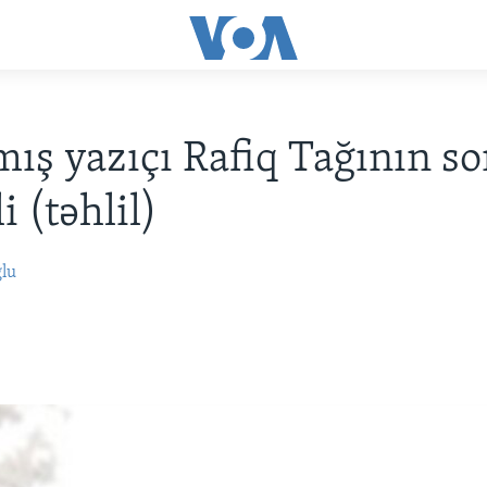
ış yazıçı Rafiq Tağının s
 (təhlil)
ğlu