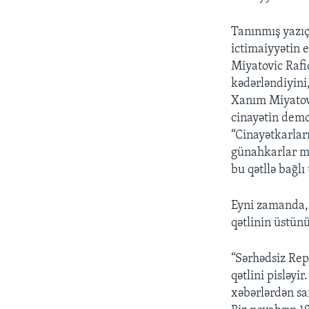
Tanınmış yazıç
ictimaiyyətin 
Miyatovic Rafi
kədərləndiyini,
Xanım Miyatovi
cinayətin demo
“Cinayətkarlar
günahkarlar mə
bu qətllə bağlı 
Eyni zamanda,
qətlinin üstünü
“Sərhədsiz Rep
qətlini pisləyi
xəbərlərdən sar