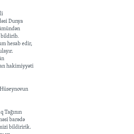
li
ndəsi Dunya
ölümündən
bildirib.
um hesab edir,
layır.
ün
an hakimiyyəti
r Hüseynovun
iq Tağının
lməsi barədə
izi bildiririk.