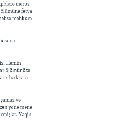
əqiblərə məruz
n ölümünə fətva
il həbsə məhkum
diosuna
niz. Həmin
dar ölümünüzə
ərə, hədələrə
yaşamaz və
bəzən yenə mənə
rmişlər. Yəqin