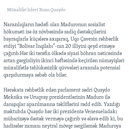
Müxalifət lideri Xuan Quaydo
Narazılıqların hədəfi olan Maduronun sosialist
hökuməti isə öz növbəsində sadiq dəstəkçilərini
bayraqlarla küçələrə axışaraq, Uqo Çavesin rəhbərlik
etdiyi “Bolivar İnqilabı”-nın 20 illiyini qeyd etməyə
çağırıb.Hər iki tərəfin ölkədə siyasi böhran nəticəsində
artan gərginliyin ikinci həftəsində keçirilən nümayişləri
müxalifətlə təhlükəsizlik qüvvələri arasında potensial
qarşıdurmaya səbəb ola bilər.
Hərəkata rəhbətlik edən parlament sədri Quaydo
Meksika və Uruqvay prezidentlərinin Maduro ilə
danışıqlar aparılmasına təkliflərini rədd edib. Yazdığı
məktubda Quaydo hər iki prezidentə Venesueladakı
mübarizəyə dəstək verməyə çağırıb və əlavə edib ki, bu
hadisələr zamanı neytral mövqe sərgiləmək Maduroya