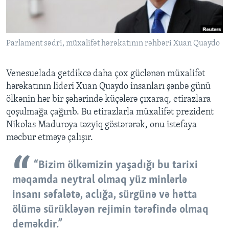
BIZI IZLƏYIN
Parlament sədri, müxalifət hərəkatının rəhbəri Xuan Quaydo
Venesuelada getdikcə daha çox güclənən müxalifət
Dillər
hərəkatının lideri Xuan Quaydo insanları şənbə günü
ölkənin hər bir şəhərində küçələrə çıxaraq, etirazlara
qoşulmağa çağırıb. Bu etirazlarla müxalifət prezident
Nikolas Maduroya təzyiq göstərərək, onu istefaya
məcbur etməyə çalışır.
“Bizim ölkəmizin yaşadığı bu tarixi
məqamda neytral olmaq yüz minlərlə
insanı səfalətə, aclığa, sürgünə və hətta
ölümə sürükləyən rejimin tərəfində olmaq
deməkdir.”