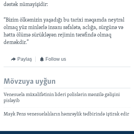
dəstək nümayişidir:
“Bizim ölkəmizin yaşadığı bu tarixi məqamda neytral
olmaq yüz minlərlə insanı səfalətə, aclığa, sürgünə və
hətta ölümə sürükləyən rejimin tərəfində olmaq
deməkdir.”
Paylaş
Follow us
Mövzuya uyğun
Venesuela müxalifətinin lideri polislərin mənzilə gəlişini
pisləyib
Mayk Pens venesuelalıların həmrəylik tədbirində iştirak edir