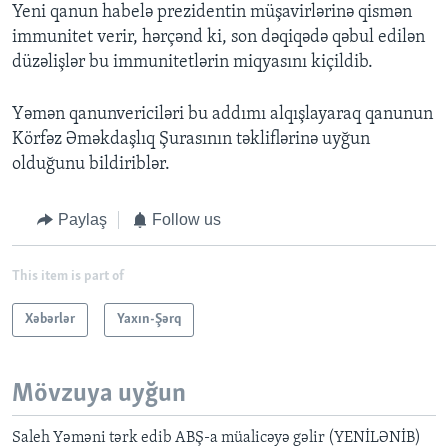
Yeni qanun habelə prezidentin müşavirlərinə qismən
immunitet verir, hərçənd ki, son dəqiqədə qəbul edilən
düzəlişlər bu immunitetlərin miqyasını kiçildib.
Yəmən qanunvericiləri bu addımı alqışlayaraq qanunun
Körfəz Əməkdaşlıq Şurasının təkliflərinə uyğun
olduğunu bildiriblər.
Paylaş
Follow us
This item is part of
Xəbərlər
Yaxın-Şərq
Mövzuya uyğun
Saleh Yəməni tərk edib ABŞ-a müalicəyə gəlir (YENİLƏNİB)