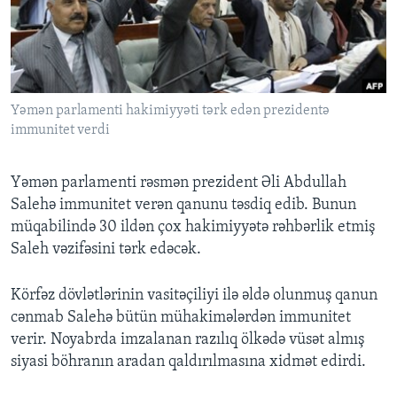
BIZI IZLƏYIN
Yəmən parlamenti hakimiyyəti tərk edən prezidentə
Dillər
immunitet verdi
Yəmən parlamenti rəsmən prezident Əli Abdullah
Salehə immunitet verən qanunu təsdiq edib. Bunun
müqabilində 30 ildən çox hakimiyyətə rəhbərlik etmiş
Saleh vəzifəsini tərk edəcək.
Körfəz dövlətlərinin vasitəçiliyi ilə əldə olunmuş qanun
cənmab Salehə bütün mühakimələrdən immunitet
verir. Noyabrda imzalanan razılıq ölkədə vüsət almış
siyasi böhranın aradan qaldırılmasına xidmət edirdi.