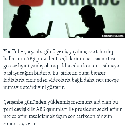
BIZI IZLƏYIN
Dillər
YouTube çərşənbə günü geniş yayılmış saxtakarlıq
hallarının ABŞ prezident seçkilərinin nəticəsinə təsir
göstərdiyini yanlış olaraq iddia edən kontenti silməyə
başlayacağını bildirib. Bu, şirkətin buna bənzər
iddialarla çıxış edən videolarla bağlı daha sərt mövqe
nümayiş etdirdiyini göstərir.
Çərşənbə günündən yüklənmiş məzmuna aid olan bu
yeni dəyişiklik ABŞ qanunları ilə prezident seçkilərinin
nəticələrini təsdiqləmək üçün son tarixdən bir gün
sonra baş verir.