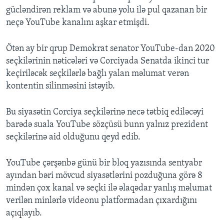
gücləndirən reklam və abunə yolu ilə pul qazanan bir
neçə YouTube kanalını aşkar etmişdi.
Ötən ay bir qrup Demokrat senator YouTube-dan 2020
seçkilərinin nəticələri və Corciyada Senatda ikinci tur
keçiriləcək seçkilərlə bağlı yalan məlumat verən
kontentin silinməsini istəyib.
Bu siyasətin Corciya seçkilərinə necə tətbiq ediləcəyi
barədə suala YouTube sözçüsü bunn yalnız prezident
seçkilərinə aid olduğunu qeyd edib.
YouTube çərşənbə günü bir bloq yazısında sentyabr
ayından bəri mövcud siyasətlərini pozduğuna görə 8
mindən çox kanal və seçki ilə əlaqədar yanlış məlumat
verilən minlərlə videonu platformadan çıxardığını
açıqlayıb.