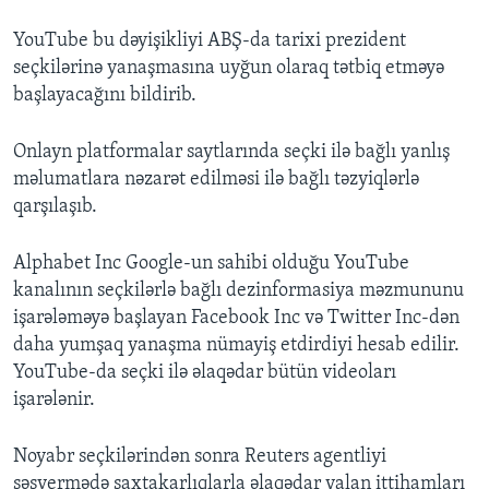
YouTube bu dəyişikliyi ABŞ-da tarixi prezident
seçkilərinə yanaşmasına uyğun olaraq tətbiq etməyə
başlayacağını bildirib.
Onlayn platformalar saytlarında seçki ilə bağlı yanlış
məlumatlara nəzarət edilməsi ilə bağlı təzyiqlərlə
qarşılaşıb.
Alphabet Inc Google-un sahibi olduğu YouTube
kanalının seçkilərlə bağlı dezinformasiya məzmununu
işarələməyə başlayan Facebook Inc və Twitter Inc-dən
daha yumşaq yanaşma nümayiş etdirdiyi hesab edilir.
YouTube-da seçki ilə əlaqədar bütün videoları
işarələnir.
Noyabr seçkilərindən sonra Reuters agentliyi
səsvermədə saxtakarlıqlarla əlaqədar yalan ittihamları