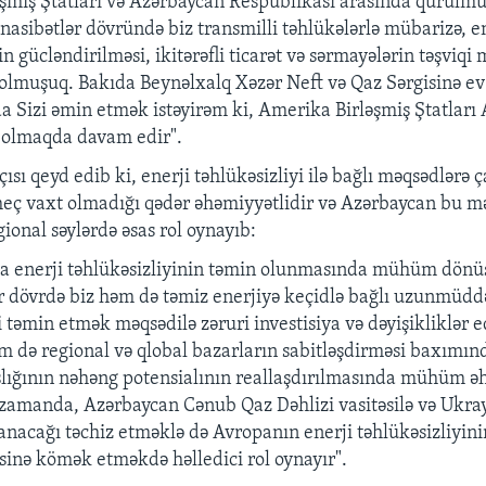
şmiş Ştatları və Azərbaycan Respublikası arasında qurulmuş
asibətlər dövründə biz transmilli təhlükələrlə mübarizə, e
in gücləndirilməsi, ikitərəfli ticarət və sərmayələrin təşviqi
 olmuşuq. Bakıda Beynəlxalq Xəzər Neft və Qaz Sərgisinə ev 
da Sizi əmin etmək istəyirəm ki, Amerika Birləşmiş Ştatları
ı olmaqda davam edir".
ısı qeyd edib ki, enerji təhlükəsizliyi ilə bağlı məqsədlərə
eç vaxt olmadığı qədər əhəmiyyətlidir və Azərbaycan bu m
ional səylərdə əsas rol oynayıb:
a enerji təhlükəsizliyinin təmin olunmasında mühüm dönüş
r dövrdə biz həm də təmiz enerjiyə keçidlə bağlı uzunmüddə
 təmin etmək məqsədilə zəruri investisiya və dəyişikliklər e
 də regional və qlobal bazarların sabitləşdirməsi baxımın
lığının nəhəng potensialının reallaşdırılmasında mühüm ə
 zamanda, Azərbaycan Cənub Qaz Dəhlizi vasitəsilə və Ukr
acağı təchiz etməklə də Avropanın enerji təhlükəsizliyini
əsinə kömək etməkdə həlledici rol oynayır".