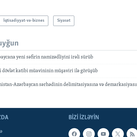
İqtisadiyyat-və-biznes
Siyasət
uyğun
ycana yeni səfirin namizədliyini irəli sürüb
 dövlət katibi müavininin müşaviri ilə görüşüb
istan-Azərbaycan sərhədinin delimitasiyasına və demarkasiyasın
ZDA
BIZI IZLƏYIN
qə