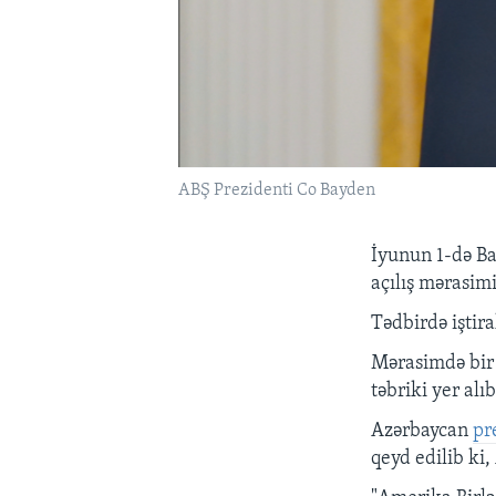
ABŞ Prezidenti Co Bayden
İyunun 1-də Ba
açılış mərasimi
Tədbirdə iştir
Mərasimdə bir 
təbriki yer alıb
Azərbaycan
pr
qeyd edilib ki,