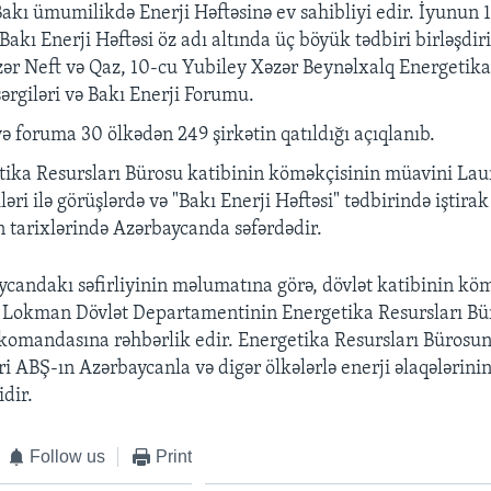
akı ümumilikdə Enerji Həftəsinə ev sahibliyi edir. İyunun 
kı Enerji Həftəsi öz adı altında üç böyük tədbiri birləşdiri
ər Neft və Qaz, 10-cu Yubiley Xəzər Beynəlxalq Energetika
ərgiləri və Bakı Enerji Forumu.
 və foruma 30 ölkədən 249 şirkətin qatıldığı açıqlanıb.
tika Resursları Bürosu katibinin köməkçisinin müavini La
ri ilə görüşlərdə və "Bakı Enerji Həftəsi" tədbirində iştir
n tarixlərində Azərbaycanda səfərdədir.
candakı səfirliyinin məlumatına görə, dövlət katibinin kö
 Lokman Dövlət Departamentinin Energetika Resursları Bü
komandasına rəhbərlik edir. Energetika Resursları Bürosu
ri ABŞ-ın Azərbaycanla və digər ölkələrlə enerji əlaqələrini
dir.
Follow us
Print