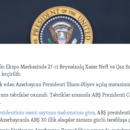
kı Ekspo Mərkəzində 27-ci Beynəlxalq Xəzər Neft və Qaz Sə
 keçirilib.
ak edən Azərbaycan Prezidenti İlham Əliyev açılış mərasimin
sıra təbriklər oxunub. Təbriklər arasında ABŞ Prezidenti 
.
ezidentinin rəsmi saytının məlumatına görə
, ABŞ prezident
 Azərbaycanla ABŞ 30 illik əlaqələr zamanı güclü tərəfdaşa ç