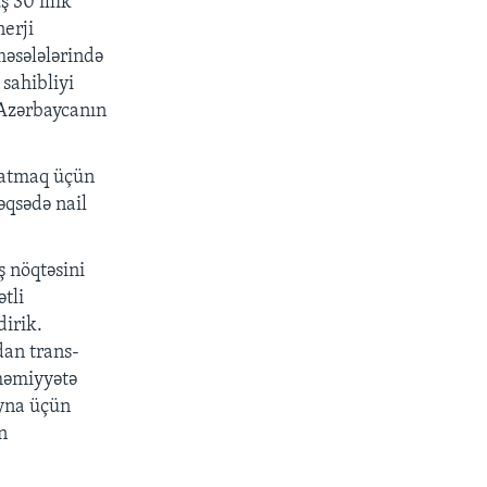
 30 illik
nerji
 məsələlərində
sahibliyi
 Azərbaycanın
 çatmaq üçün
əqsədə nail
 nöqtəsini
tli
dirik.
dan trans-
həmiyyətə
ayna üçün
n