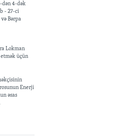
1-dən 4-dək
b - 27-ci
 və Bərpa
ura Lokman
ak etmək üçün
məkçisinin
rosunun Enerji
nun əsas
n