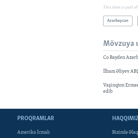
This item is part of
Azərbaycan
Mövzuya 
Co Bayden Azərba
İlham Əliyev ABŞ
Vaşinqton Ermən
edib
PROQRAMLAR
HAQQIMI
Amerika İcmalı
Bizimlə Əla
LEARNING ENGLISH