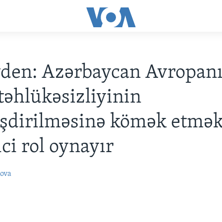
yden: Azərbaycan Avropan
 təhlükəsizliyinin
əşdirilməsinə kömək etmə
ici rol oynayır
ova