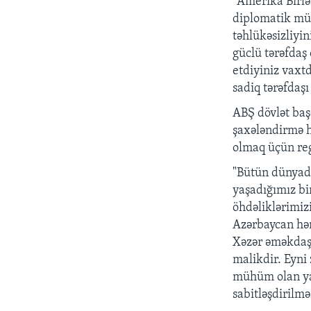
"Amerika Birlə
diplomatik mün
təhlükəsizliyin
güclü tərəfdaş
etdiyiniz vaxt
sadiq tərəfdaş
ABŞ dövlət başç
şaxələndirmə h
olmaq üçün reg
"Bütün dünyad
yaşadığımız bi
öhdəliklərimizi
Azərbaycan həm
Xəzər əməkdaş
malikdir. Eyni
mühüm olan yan
sabitləşdirilm