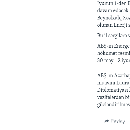
İyunun 1-dən B
davam edəcək Ba
Beynəlxalq Xəz
olunan Enerji s
Bu il sərgilərə
ABŞ-ın Energe
hökumət rəsmilə
30 may - 2 iyu
ABŞ-ın Azərbay
müavini Laura
Diplomatiyası 
vəzifələrdən bi
gücləndirilməsi
Paylaş