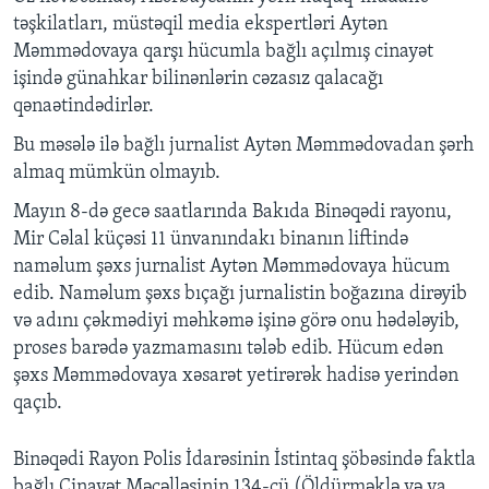
təşkilatları, müstəqil media ekspertləri Aytən
Məmmədovaya qarşı hücumla bağlı açılmış cinayət
işində günahkar bilinənlərin cəzasız qalacağı
qənaətindədirlər.
Bu məsələ ilə bağlı jurnalist Aytən Məmmədovadan şərh
almaq mümkün olmayıb.
Mayın 8-d
ə
gec
ə
saatlarında Bakıda Bin
ə
q
ə
di rayonu,
Mir C
ə
lal küç
ə
si 11 ünvanındakı binanın liftind
ə
nam
ə
lum ş
ə
xs jurnalist Ayt
ə
n M
ə
mm
ə
dovaya hücum
edib. Nam
ə
lum ş
ə
xs bıçağı jurnalistin boğazına dir
ə
yib
v
ə
adını ç
ə
km
ə
diyi m
ə
hk
ə
m
ə
işin
ə
gör
ə
onu h
ə
d
ə
l
ə
yib,
proses bar
ə
d
ə
yazmamasını t
ə
l
ə
b edib. Hücum ed
ə
n
ş
ə
xs M
ə
mm
ə
dovaya x
ə
sar
ə
t yetir
ə
r
ə
k hadis
ə
yerind
ə
n
qaçıb.
Bin
ə
q
ə
di Rayon Polis
İ
dar
ə
sinin
İ
stintaq
şö
b
ə
sind
ə
faktla
ba
ğ
l
ı
Cinay
ə
t M
ə
c
ə
ll
ə
sinin 134-c
ü
(
Ö
ld
ü
rm
ə
kl
ə
v
ə
ya