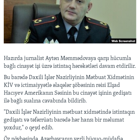
BIZI IZLƏYIN
Dillər
Hazırda jurnalist Aytən Məmmədovaya qarşı hücumla
bağlı cinayət işi üzrə istintaq hərəkətləri davam etdirilir.
Bu barədə
Daxili İşlər Nazirliyinin Mətbuat Xidmətinin
KİV və ictimaiyyətlə əlaqələr şöbəsinin rəisi Elşad
Hacıyev Amerikanın Səsinin bu cinayət işinin gedişatı
ilə bağlı sualına cavabında bildirib.
"Daxili İşlər Nazirliyinin mətbuat xidmətində istintaqın
gedişatı və təfərrüatı barədə hər hansı bir məlumat
yoxdur," o qeyd edib.
Öz növbəsində, Azərbaycanın yerli hüquq-müdafiə