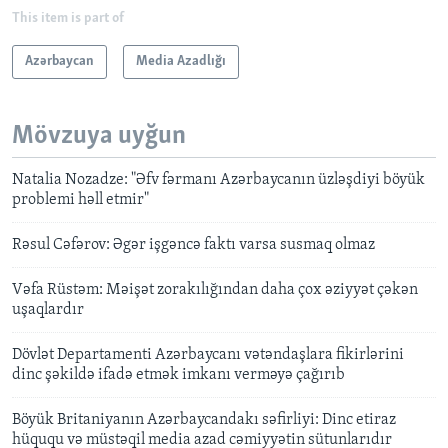
This item is part of
Azərbaycan
Media Azadlığı
Mövzuya uyğun
Natalia Nozadze: "Əfv fərmanı Azərbaycanın üzləşdiyi böyük
problemi həll etmir"
Rəsul Cəfərov: Əgər işgəncə faktı varsa susmaq olmaz
Vəfa Rüstəm: Məişət zorakılığından daha çox əziyyət çəkən
uşaqlardır
Dövlət Departamenti Azərbaycanı vətəndaşlara fikirlərini
dinc şəkildə ifadə etmək imkanı verməyə çağırıb
Böyük Britaniyanın Azərbaycandakı səfirliyi: Dinc etiraz
hüququ və müstəqil media azad cəmiyyətin sütunlarıdır