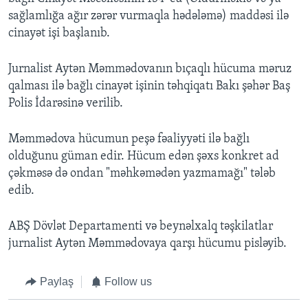
sa
ğ
laml
ığ
a a
ğı
r z
ə
r
ə
r vurmaqla h
ə
d
ə
l
ə
m
ə
) madd
ə
si il
ə
cinay
ə
t i
ş
i ba
ş
lan
ı
b.
Jurnalist Ayt
ə
n M
ə
mm
ə
dovan
ı
n b
ıç
aql
ı
h
ü
cuma m
ə
ruz
qalmas
ı
il
ə
ba
ğ
l
ı
cinay
ə
t i
ş
inin t
ə
hqiqat
ı
Bak
ı
ş
ə
h
ə
r Ba
ş
Polis
İ
dar
ə
sin
ə
verilib.
M
ə
mm
ə
dova h
ü
cumun pe
ş
ə
f
ə
aliyy
ə
ti il
ə
ba
ğ
l
ı
oldu
ğ
unu g
ü
man edir. H
ü
cum ed
ə
n
ş
ə
xs konkret ad
ç
ə
km
ə
s
ə
d
ə
ondan "m
ə
hk
ə
m
ə
d
ə
n yazmama
ğı
" t
ə
l
ə
b
edib.
AB
Ş
D
ö
vl
ə
t Departamenti v
ə
beyn
ə
lxalq t
ə
ş
kilatlar
jurnalist Ayt
ə
n M
ə
mm
ə
dovaya qarşı hücumu pisl
əyib.
Paylaş
Follow us