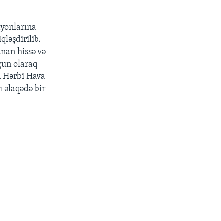
ayonlarına
qləşdirilib.
unan hissə və
ğun olaraq
ən Hərbi Hava
ı əlaqədə bir