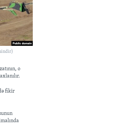
nindir)
zatının, o
xlanılır.
ə fikir
usunun
şimalında