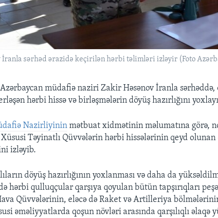
ranla sərhəd ərazidə keçirilən hərbi təlimləri izləyir (Foto Azər
Azərbaycan müdafiə naziri Zakir Həsənov İranla sərhəddə,
rləşən hərbi hissə və birləşmələrin döyüş hazırlığını yoxlay
dafiə Nazirliyinin
mətbuat xidmətinin məlumatına görə, n
 Xüsusi Təyinatlı Qüvvələrin hərbi hissələrinin qeyd olunan 
ni izləyib.
tlıların döyüş hazırlığının yoxlanması və daha da yüksəldil
də hərbi qulluqçular qarşıya qoyulan bütün tapşırıqları peşə
Hava Qüvvələrinin, eləcə də Raket və Artilleriya bölmələrinin
susi əməliyyatlarda qoşun növləri arasında qarşılıqlı əlaqə 