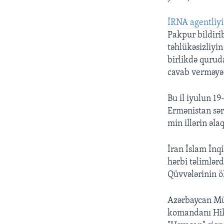
İRNA agentliyi
Pakpur bildirib
təhlükəsizliyi
birlikdə qurud
cavab verməyə 
Bu il iyulun 19
Ermənistan sər
min illərin əla
İran İslam İnq
hərbi təlimlər
Qüvvələrinin ö
Azərbaycan Müd
komandanı Hikm