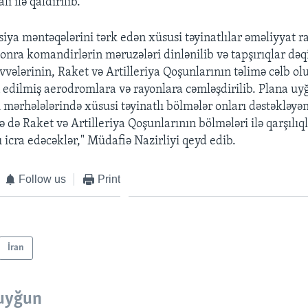
ı ilə qaldırılıb.
siya məntəqələrini tərk edən xüsusi təyinatlılar əməliyyat r
onra komandirlərin məruzələri dinlənilib və tapşırıqlar dəqi
vələrinin, Raket və Artilleriya Qoşunlarının təlimə cəlb ol
n edilmiş aerodromlara və rayonlara cəmləşdirilib. Plana uy
i mərhələlərində xüsusi təyinatlı bölmələr onları dəstəkləy
ə də Raket və Artilleriya Qoşunlarının bölmələri ilə qarşılıql
rı icra edəcəklər," Müdafiə Nazirliyi qeyd edib.
Follow us
Print
İran
uyğun