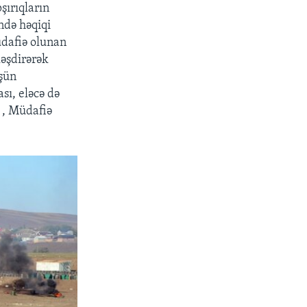
şırıqların
ində həqiqi
üdafiə olunan
ləşdirərək
üşün
sı, eləcə də
" , Müdafiə