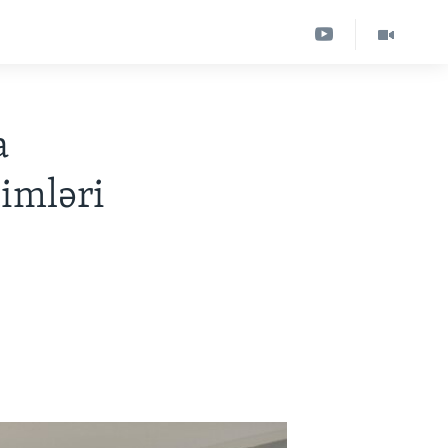
a
limləri