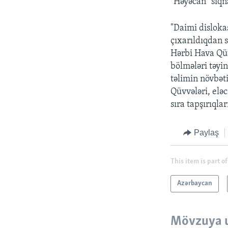
"Həyəcan" siqnal
"Daimi disloka
çıxarıldıqdan s
Hərbi Hava Qüv
bölmələri təyi
təlimin növbət
Qüvvələri, eləc
sıra tapşırıqla
Paylaş
This item is part of
Azərbaycan
Mövzuya 