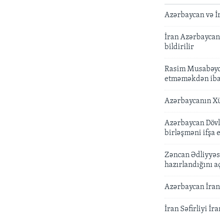
Azərbaycan və İr
İran Azərbaycan
bildirilir
Rasim Musabəyov
etməməkdən iba
Azərbaycanın Xüs
Azərbaycan Dövlə
birləşməni ifşa e
Zəncan Ədliyyəsi
hazırlandığını a
Azərbaycan İrand
İran Səfirliyi İ