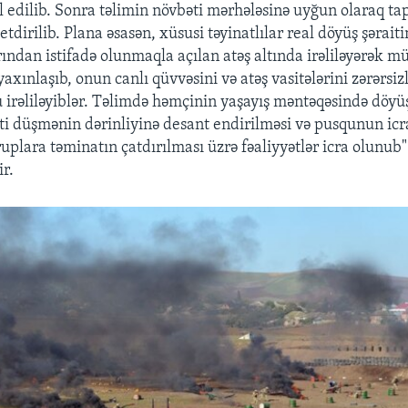
l edilib. Sonra təlimin növbəti mərhələsinə uyğun olaraq tap
etdirilib. Plana əsasən, xüsusi təyinatlılar real döyüş şərait
rından istifadə olunmaqla açılan atəş altında irəliləyərək m
axınlaşıb, onun canlı qüvvəsini və atəş vasitələrini zərərsiz
u irəliləyiblər. Təlimdə həmçinin yaşayış məntəqəsində döy
rti düşmənin dərinliyinə desant endirilməsi və pusqunun icra
ruplara təminatın çatdırılması üzrə fəaliyyətlər icra olunub
ir.