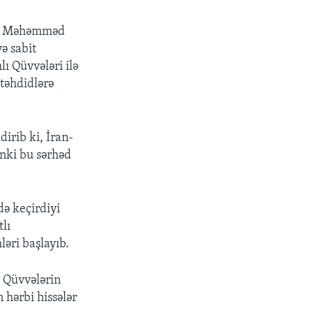
nı Məhəmməd
və sabit
ı Qüvvələri ilə
 təhdidlərə
dirib ki, İran-
ünki bu sərhəd
ə keçirdiyi
lı
ləri başlayıb.
ı Qüvvələrin
 hərbi hissələr