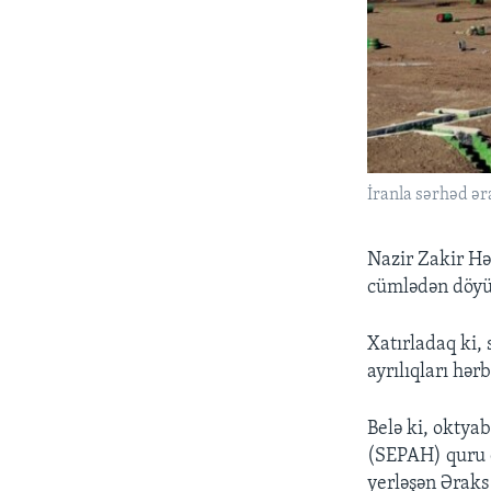
İranla sərhəd ər
Nazir Zakir Həs
cümlədən döyüş
Xatırladaq ki,
ayrılıqları hər
Belə ki, oktya
(SEPAH) quru q
yerləşən Əraks 