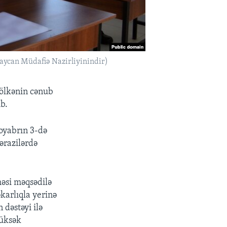
baycan Müdafiə Nazirliyinindir)
 ölkənin cənub
ıb.
oyabrın 3-də
ərazilərdə
məsi məqsədilə
karlıqla yerinə
 dəstəyi ilə
yüksək