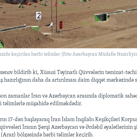
azidə keçirilən hərbi təlimlər (Foto Azərbaycan Müdafiə Nazirliyi
ənov bildirib ki, Xüsusi Təyinatlı Qüvvələrin təminat-təchi
 hazırlığının daha da artırılması daim diqqət mərkəzində sa
 son zamanlar İran və Azərbaycan arasında diplomatik sahəd
bi təlimlərlə müşahidə edilməkdədir.
brın 17-dən başlayaraq İran İslam İnqilabı Keşikçiləri Korp
üvvələri İranın Şərqi Azərbaycan və Ərdəbil əyalətlərinin 
(Araz) bölgəsində hərbi təlimlər keçirib.