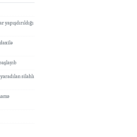
r yapışdırıldığı
daxilə
başlayıb
yaradılan silahlı
mnamə