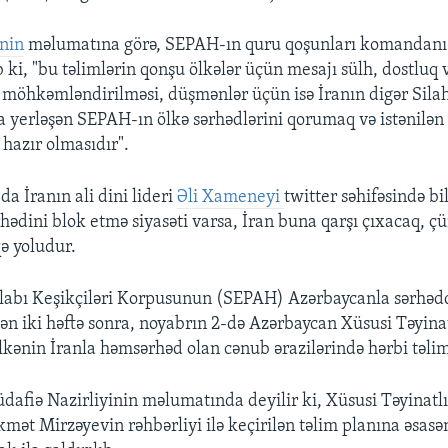
nin
məlumatına görə, SEPAH-ın quru qoşunları komanda
 ki, "bu təlimlərin qonşu ölkələr üçün mesajı sülh, dostluq 
n möhkəmləndirilməsi, düşmənlər üçün isə İranın digər Silahl
a yerləşən SEPAH-ın ölkə sərhədlərini qorumaq və istənilən
hazır olmasıdır".
-da İranın ali dini lideri
Əli Xameneyi
twitter səhifəsində bil
hədini blok etmə siyasəti varsa, İran buna qarşı çıxacaq, ç
qə yoludur.
ilabı Keşikçiləri Korpusunun (SEPAH) Azərbaycanla sərhədd
dən iki həftə sonra, noyabrın 2-də Azərbaycan Xüsusi Təyinat
lkənin İranla həmsərhəd olan cənub ərazilərində hərbi təlim
afiə Nazirliyinin məlumatında deyilir ki, Xüsusi Təyinatl
ət Mirzəyevin rəhbərliyi ilə keçirilən təlim planına əsasən