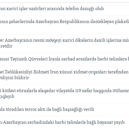
an xarici işlər nazirləri arasında telefon danışğı olub
ının şəhərlərində Azərbaycan Respublikasını dəstəkləyən plakatla
: Azərbaycanın rəsmi mövqeyi xarici ölkələrin daxili işlərinə mü
rətdir
usi Təyinatlı Qüvvələri İranla sərhəd ərazilərdə hərbi təlimlərə 
t Təhlükəsizliyi Xidməti İran xüsusi xidmət orqanları tərəfindən 
tdiyini bildirir
 kütləvi etirazlarla əlaqədar vilayətdə 119 nəfər haqqında ittiha
çıqlayıb
a törədilən terror aktı ilə bağlı başsağlığı verib
ran-Azərbaycan sərhədindəki hərbi təlimlərlə bağlı bəyanat yayıb