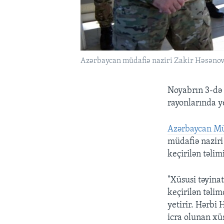
Azərbaycan müdafiə naziri Zakir Həsənov İ
Noyabrın 3-də 
rayonlarında ye
Azərbaycan Mü
müdafiə naziri
keçirilən təlimi
"Xüsusi təyina
keçirilən təlim
yetirir. Hərbi 
icra olunan xü