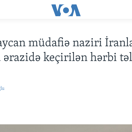
ycan müdafiə naziri İranl
 ərazidə keçirilən hərbi tə
b
ğlu