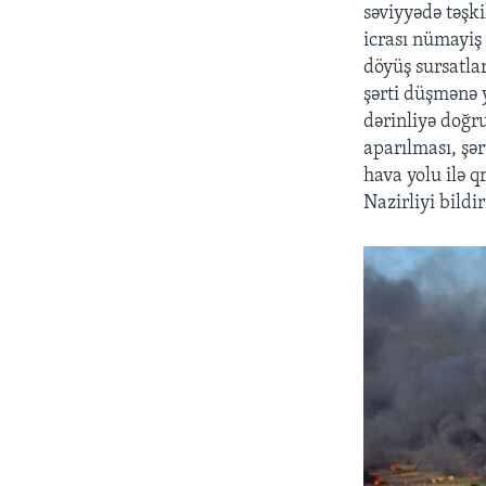
səviyyədə təşki
icrası nümayiş 
döyüş sursatla
şərti düşmənə y
dərinliyə doğr
aparılması, şə
hava yolu ilə q
Nazirliyi bildir