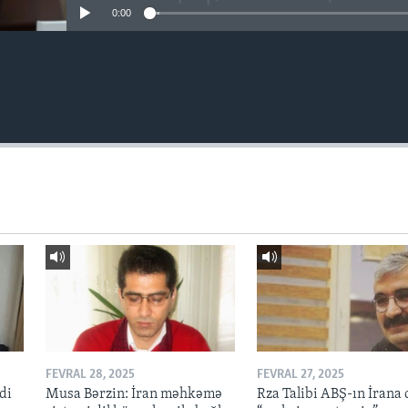
0:00
FEVRAL 28, 2025
FEVRAL 27, 2025
di
Musa Bərzin: İran məhkəmə
Rza Talibi ABŞ-ın İrana 