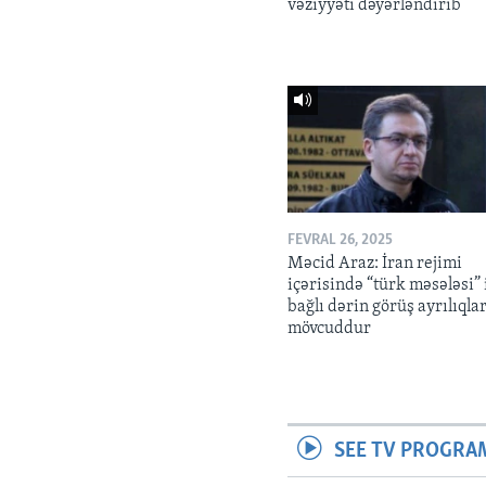
vəziyyəti dəyərləndirib
FEVRAL 26, 2025
Məcid Araz: İran rejimi
içərisində “türk məsələsi” 
bağlı dərin görüş ayrılıqlar
mövcuddur
SEE TV PROGRA