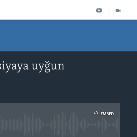
siyaya uyğun
EMBED
able