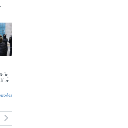
r
ofiq
dilər
pisodes