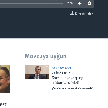
7:08
Direct link
EMBED
Mövzuya uyğun
AZƏRBAYCAN
Zahid Oruc:
Korrupsiyaya qarşı
mübarizə dövlətin
prioritet hədəfi olmalıdır
qarşı