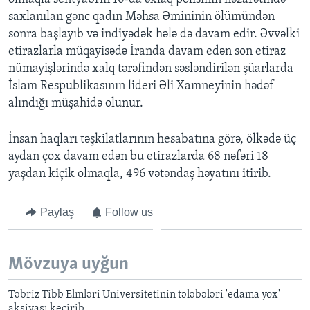
saxlanılan gənc qadın Məhsa Əmininin ölümündən
sonra başlayıb və indiyədək hələ də davam edir. Əvvəlki
etirazlarla müqayisədə İranda davam edən son etiraz
nümayişlərində xalq tərəfindən səsləndirilən şüarlarda
İslam Respublikasının lideri Əli Xamneyinin hədəf
alındığı müşahidə olunur.
İnsan haqları təşkilatlarının hesabatına görə, ölkədə üç
aydan çox davam edən bu etirazlarda 68 nəfəri 18
yaşdan kiçik olmaqla, 496 vətəndaş həyatını itirib.
Paylaş
Follow us
Mövzuya uyğun
Təbriz Tibb Elmləri Universitetinin tələbələri 'edama yox'
aksiyası keçirib