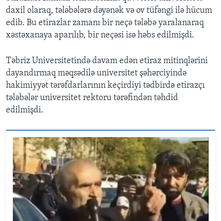
daxil olaraq, tələbələrə dəyənək və ov tüfəngi ilə hücum
edib. Bu etirazlar zamanı bir neçə tələbə yaralanaraq
xəstəxanaya aparılıb, bir neçəsi isə həbs edilmişdi.
Təbriz Universitetində davam edən etiraz mitinqlərini
dayandırmaq məqsədilə universitet şəhərciyində
hakimiyyət tərəfdarlarının keçirdiyi tədbirdə etirazçı
tələbələr universitet rektoru tərəfindən təhdid
edilmişdi.