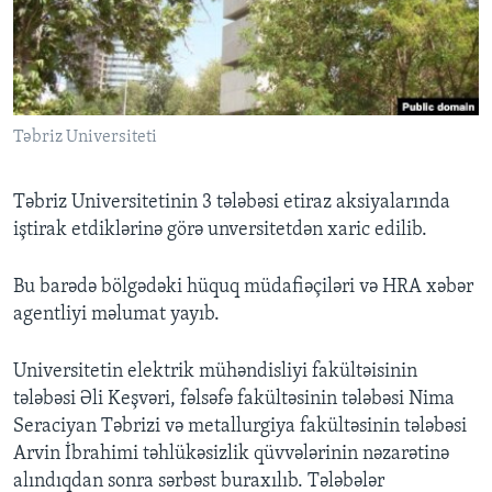
BIZI IZLƏYIN
Təbriz Universiteti
Dillər
Təbriz Universitetinin 3 tələbəsi etiraz aksiyalarında
iştirak etdiklərinə görə unversitetdən xaric edilib.
Bu barədə bölgədəki hüquq müdafiəçiləri və HRA xəbər
agentliyi məlumat yayıb.
Universitetin elektrik mühəndisliyi fakültəisinin
tələbəsi Əli Keşvəri, fəlsəfə fakültəsinin tələbəsi Nima
Seraciyan Təbrizi və metallurgiya fakültəsinin tələbəsi
Arvin İbrahimi təhlükəsizlik qüvvələrinin nəzarətinə
alındıqdan sonra sərbəst buraxılıb. Tələbələr