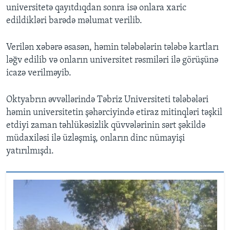
universitetə qayıtdıqdan sonra isə onlara xaric
edildikləri barədə məlumat verilib.
Verilən xəbərə əsasən, həmin tələbələrin tələbə kartları
ləğv edilib və onların universitet rəsmiləri ilə görüşünə
icazə verilməyib.
Oktyabrın əvvəllərində Təbriz Universiteti tələbələri
həmin universitetin şəhərciyində etiraz mitinqləri təşkil
etdiyi zaman təhlükəsizlik qüvvələrinin sərt şəkildə
müdaxiləsi ilə üzləşmiş, onların dinc nümayişi
yatırılmışdı.