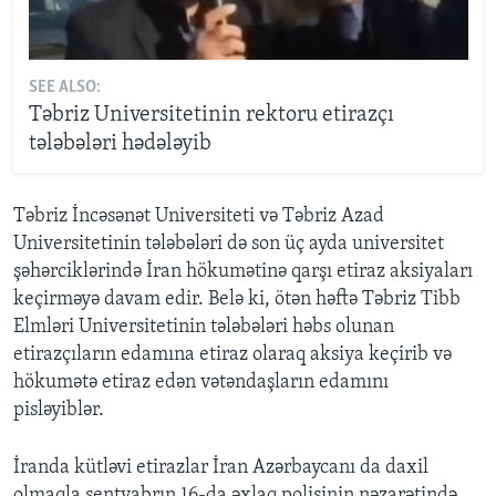
SEE ALSO:
Təbriz Universitetinin rektoru etirazçı
tələbələri hədələyib
Təbriz İncəsənət Universiteti və Təbriz Azad
Universitetinin tələbələri də son üç ayda universitet
şəhərciklərində İran hökumətinə qarşı etiraz aksiyaları
keçirməyə davam edir. Belə ki, ötən həftə Təbriz Tibb
Elmləri Universitetinin tələbələri həbs olunan
etirazçıların edamına etiraz olaraq aksiya keçirib və
hökumətə etiraz edən vətəndaşların edamını
pisləyiblər.
İranda kütləvi etirazlar İran Azərbaycanı da daxil
olmaqla sentyabrın 16-da əxlaq polisinin nəzarətində