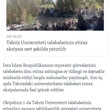
SEE ALSO:
Təbriz Universiteti tələbələrinin etiraz
aksiyası sərt şəkildə yatırılıb
İran İslam Respublikasının repressiv qüvvələrinin
tələbələrin dinc etiraz mitinqinə ov tüfəngi və dəynəklə
müdaxilə etdiyi haqda məlumatlar yayılmışdı. Son üç
ayda Təbrizdəki universitetlərin tələbələri etiraz
aksiyalarında fəal iştirak ediblər.
Oktyabrın 1-də Təbriz Universiteti tələbələrinin
etirazları zamanı təhlükəsizlik qüvvələri universitetə