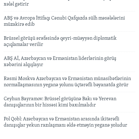
xələl gətirir
ABŞ və Avropa İttifaqı Cənubi Qafqazda sülh məsələlərini
müzakirə edib
Brüssel görüşü ərəfəsində qeyri-müəyyən diplomatik
açıqlamalar verilir
ABŞ Aİ, Azərbaycan və Ermənistan liderlərinin görüş
xəbərini alqışlayır
Rəsmi Moskva Azərbaycan və Ermənistan münasibətlərinin
normallaşmasının yeganə yolunu üçtərəfli bəyanatda görür
Ceyhun Bayramov: Brüssel görüşünə Bakı və Yerevan
danışıqlarının bir hissəsi kimi baxılmalıdır
Pol Qobl: Azərbaycan və Ermənistan arasında ikitərəfli
danışıqlar yekun razılaşmanı əldə etməyin yeganə yoludur