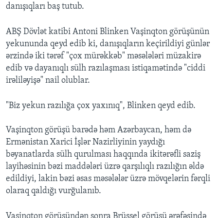
danışıqları baş tutub.
ABŞ Dövlət katibi Antoni Blinken Vaşinqton görüşünün
yekununda qeyd edib ki, danışıqların keçirildiyi günlər
ərzində iki tərəf "çox mürəkkəb" məsələləri müzakirə
edib və dayanıqlı sülh razılaşması istiqamətində "ciddi
irəliləyişə" nail olublar.
"Biz yekun razılığa çox yaxınıq", Blinken qeyd edib.
Vaşinqton görüşü barədə həm Azərbaycan, həm də
Ermənistan Xarici İşlər Nazirliyinin yaydığı
bəyanatlarda sülh qurulması haqqında ikitərəfli saziş
layihəsinin bəzi maddələri üzrə qarşılıqlı razılığın əldə
edildiyi, lakin bəzi əsas məsələlər üzrə mövqelərin fərqli
olaraq qaldığı vurğulanıb.
Vaşinqton görüşündən sonra Brüssel görüşü ərəfəsində