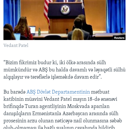
BIZI IZLƏYIN
Dillər
Vedant Patel
“Bizim fikrimiz budur ki, iki ölkə arasında sülh
mümkündür və ABŞ bu halda davamlı və ləyaqətli sülhü
alqışlayır və tərəflərlə işləməkdə davam edir”.
Bu barədə
ABŞ Dövlət Departamentinin
mətbuat
katibinin müavini Vedant Patel mayın 18-də ənənəvi
brifinqdə Turan agentliyinin Moskvada aparılan
danışılqların Ermənistanla Azərbaycan arasında sülh
prosesinin arzu olunan nəticəyə nail olunmasına səbəb
olub-olmaması ilə bağlı sualının cavabında bildirib.