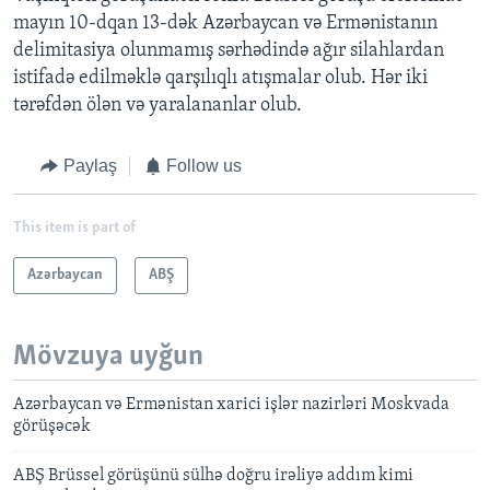
mayın 10-dqan 13-dək Azərbaycan və Ermənistanın
delimitasiya olunmamış sərhədində ağır silahlardan
istifadə edilməklə qarşılıqlı atışmalar olub. Hər iki
tərəfdən ölən və yaralananlar olub.
Paylaş
Follow us
This item is part of
Azərbaycan
ABŞ
Mövzuya uyğun
Azərbaycan və Ermənistan xarici işlər nazirləri Moskvada
görüşəcək
ABŞ Brüssel görüşünü sülhə doğru irəliyə addım kimi