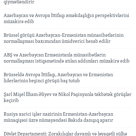
qiymətləndirir
Azərbaycan və Avropa İttifaqı əməkdaşlığın perspektivlərini
müzakirə edib
Brüssel görüşü Azərbaycan-Ermənistan münasibətlərinin
normallaşması baxımından ümidverici hesab edilir
ABŞ və Azərbaycan Ermənistanla münasibətlərin
normallaşması istiqamətində atılan addımları müzakirə edib
Brüsseldə Avropa İttifaqı, Azərbaycan və Ermənistan
liderlərinin beşinci görüşü baş tutub
Şarl Mişel İlham Əliyev və Nikol Paşinyanla təkbətək görüşlər
keçirib
Rusiya xarici işlər nazirinin Ermənistan-Azərbaycan
münaqişəsi üzrə nümayəndəsi Bakıda danışıq aparır
Dövlət Departamenti: Zorakılıqlar davamlı və ləyaqətli sülhə