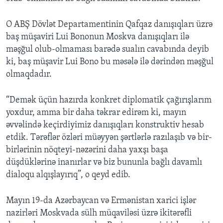
O ABŞ Dövlət Departamentinin Qafqaz danışıqları üzrə
baş müşaviri Lui Bononun Moskva danışıqları ilə
məşğul olub-olmaması barədə sualın cavabında deyib
ki, baş müşavir Lui Bono bu məsələ ilə dərindən məşğul
olmaqdadır.
“Demək üçün hazırda konkret diplomatik çağırışlarım
yoxdur, amma bir daha təkrar edirəm ki, mayın
əvvəlində keçirdiyimiz danışıqları konstruktiv hesab
etdik. Tərəflər özləri müəyyən şərtlərlə razılaşıb və bir-
birlərinin nöqteyi-nəzərini daha yaxşı başa
düşdüklərinə inanırlar və biz bununla bağlı davamlı
dialoqu alqışlayırıq”, o qeyd edib.
Mayın 19-da Azərbaycan və Ermənistan xarici işlər
nazirləri Moskvada sülh müqaviləsi üzrə ikitərəfli