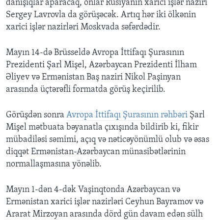
danışıqlar aparacaq, onlar Rusiyanın xarici işlər naziri
Sergey Lavrovla da görüşəcək. Artıq hər iki ölkənin
xarici işlər nazirləri Moskvada səfərdədir.
Mayın 14-də Brüsseldə Avropa İttifaqı Şurasının
Prezidenti Şarl Mişel, Azərbaycan Prezidenti İlham
Əliyev və Ermənistan Baş naziri Nikol Paşinyan
arasında üçtərəfli formatda görüş keçirilib.
Görüşdən sonra
Avropa İttifaqı Şurasının rəhbəri
Şarl
Mişel mətbuata bəyanatla çıxışında bildirib ki, fikir
mübadiləsi səmimi, açıq və nəticəyönümlü olub və əsas
diqqət Ermənistan-Azərbaycan münasibətlərinin
normallaşmasına yönəlib.
Mayın 1-dən 4-dək Vaşinqtonda Azərbaycan və
Ermənistan xarici işlər nazirləri Ceyhun Bayramov və
Ararat Mirzoyan arasında dörd gün davam edən sülh