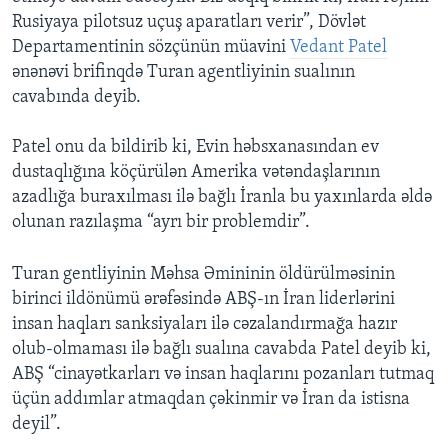
Rusiyaya pilotsuz uçuş aparatları verir”, Dövlət
Departamentinin sözçünün müavini
Vedant Patel
ənənəvi brifinqdə Turan agentliyinin sualının
cavabında deyib.
Patel onu da bildirib ki, Evin həbsxanasından ev
dustaqlığına köçürülən Amerika vətəndaşlarının
azadlığa buraxılması ilə bağlı İranla bu yaxınlarda əldə
olunan razılaşma “ayrı bir problemdir”.
Turan gentliyinin Məhsa Əmininin öldürülməsinin
birinci ildönümü ərəfəsində ABŞ-ın İran liderlərini
insan haqları sanksiyaları ilə cəzalandırmağa hazır
olub-olmaması ilə bağlı sualına cavabda Patel deyib ki,
ABŞ “cinayətkarları və insan haqlarını pozanları tutmaq
üçün addımlar atmaqdan çəkinmir və İran da istisna
deyil”.