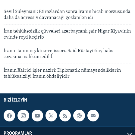
Sevil Süleymani: Etirazlardan sonra İranın hicab mövzusunda
daha da aqressiv davranacağı gözlənilən idi
İran təhlükəsizlik qüvvələri azərbaycanlı şair Nigar Xiyavinin
evində reyd keçirib
İranın tanınmış kino-rejissoru Səid Rüstayi 6 ay həbs
cəzasına məhkum edilib
İranın Xairici işlər naziri: Diplomatik nümayəndəliklərin
təhlükəsizliyi İranın öhdəliyidir
BIZI IZLƏYIN
PROQRAMLAR