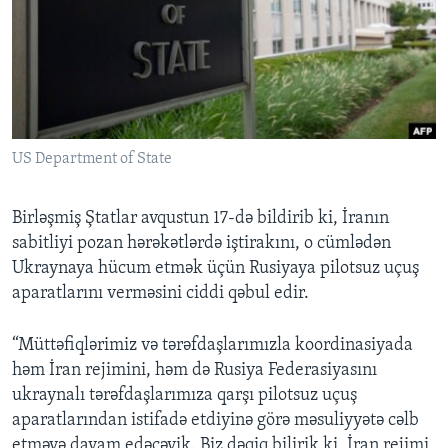
BIZI IZLƏYIN
Dillər
US Department of State
Birləşmiş Ştatlar avqustun 17-də bildirib ki, İranın
sabitliyi pozan hərəkətlərdə iştirakını, o cümlədən
Ukraynaya hücum etmək üçün Rusiyaya pilotsuz uçuş
aparatlarını verməsini ciddi qəbul edir.
“Müttəfiqlərimiz və tərəfdaşlarımızla koordinasiyada
həm İran rejimini, həm də Rusiya Federasiyasını
ukraynalı tərəfdaşlarımıza qarşı pilotsuz uçuş
aparatlarından istifadə etdiyinə görə məsuliyyətə cəlb
etməyə davam edəcəyik. Biz dəqiq bilirik ki, İran rejimi