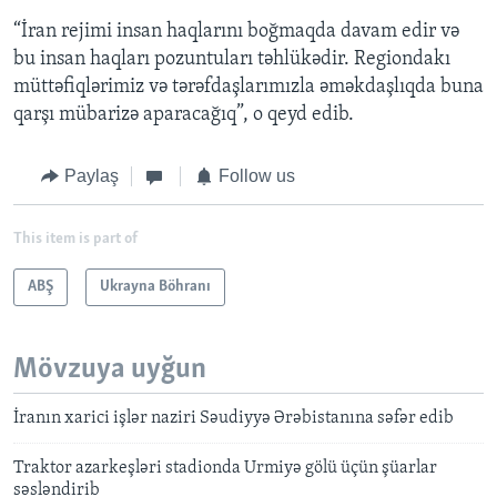
“İran rejimi insan haqlarını boğmaqda davam edir və
bu insan haqları pozuntuları təhlükədir. Regiondakı
müttəfiqlərimiz və tərəfdaşlarımızla əməkdaşlıqda buna
qarşı mübarizə aparacağıq”, o qeyd edib.
Paylaş
Follow us
This item is part of
ABŞ
Ukrayna Böhranı
Mövzuya uyğun
İranın xarici işlər naziri Səudiyyə Ərəbistanına səfər edib
Traktor azarkeşləri stadionda Urmiyə gölü üçün şüarlar
səsləndirib