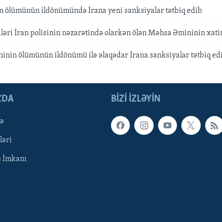
 ölümünün ildönümündə İrana yeni sanksiyalar tətbiq edib
əri İran polisinin nəzarətində olarkən ölən Məhsa Əmininin xati
nin ölümünün ildönümü ilə əlaqədar İrana sanksiyalar tətbiq ed
ZDA
BIZI IZLƏYIN
qə
ləri
ş İmkanı