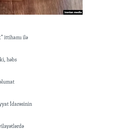
” ittihamı ilə
ki, həbs
məlumat
yyat İdarəsinin
ilayətlərdə