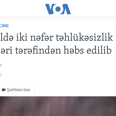
CANI
ldə iki nəfər təhlükəsizlik
əri tərəfindən həbs edilib
u
23
Şərhlərə bax