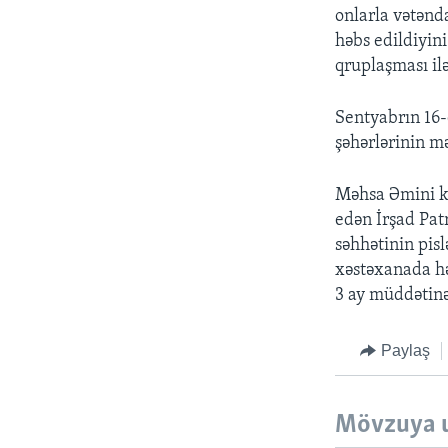
onlarla vətənda
həbs edildiyini
qruplaşması il
Sentyabrın 16-
şəhərlərinin mə
Məhsa Əmini ke
edən İrşad Pat
səhhətinin pis
xəstəxanada hə
3 ay müddətin
Paylaş
Mövzuya 