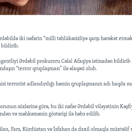
dəbildə iki nəfərin “milli təhlükəsizliyə qarşı hərəkət etmək
 bildirib.
gentliyi Ərdəbil prokuroru Cəlal Afaqiyə istinadən bildirib 
ndaşın “terror qruplaşması” ilə əlaqəsi olub.
si terrorist adlandırdığı həmin qruplaşmanın adı haqda 
runun sözlərinə görə, bu iki nəfər Ərdəbil vilayətinin Kəşfi
indən və məhkəmənin göstərişi ilə həbs edilib.
ilan, Fars, Kürdüstan və İsfahan da daxil olmaqla müxtəlif v