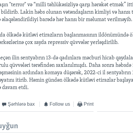
şın "terror" və “milli təhlükəsizliyə qarşı hərəkət etmək” it
 bildirib. Lakin həbs olunan vətəndaşların kimliyi və hansı 
ə əlaqələndirildiyi barədə hər hansı bir məlumat verilməyib.
da ölkədə kütləvi etirazların başlanmasının ildönümündə ö
rkəzlərinə çox sayda repressiv qüvvələr yerləşdirilib.
çən ilin sentyabrın 13-də qadınlara məcburi hicab qaydalar
rulu qüvvələri tərəfindən saxlanılmışdı. Daha sonra həbsdə
ləşməsinin ardından komaya düşərək, 2022-ci il sentyabrın
yatını itirib. Həmin gündən ölkədə kütləvi etirazlar başla
ə davam etdi.
Şərhlərə bax
Follow us
Print
uyğun