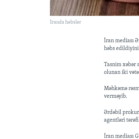
İranda həbslər
İran mediası Ər
həbs edildiyini
Tasnim xəbər a
olunan iki vətə
Məhkəmə rəsmi
verməyib.
Ərdəbil prokuro
agentləri tərəf
İran mediası G