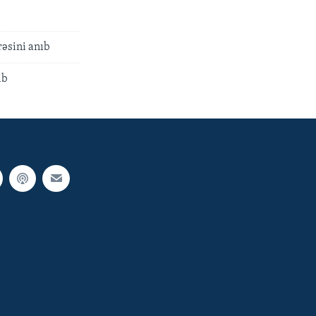
rəsini anıb
ib