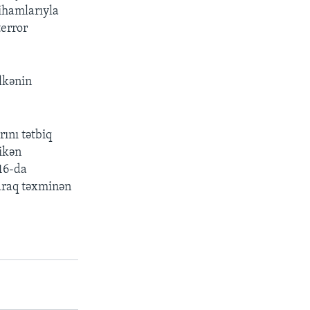
tihamlarıyla
terror
lkənin
ını tətbiq
 ikən
 16-da
yaraq təxminən