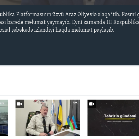
ublika Platformasının üzvü Araz Əliyevlə əlaqə itib. Rəsmi
ası barədə məlumat yaymayıb. Eyni zamanda III Respublika
osial şəbəkədə izləndiyi haqda məlumat paylaşıb.