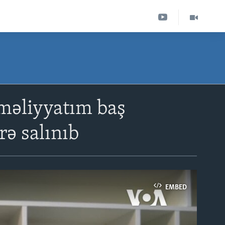
məliyyatım baş
rə salınıb
EMBED