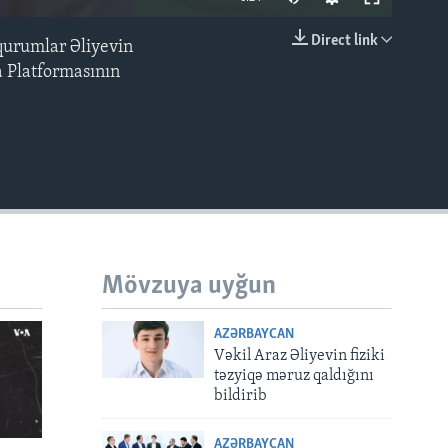
Direct link
 qurumlar Əliyevin
EMBED
 Platformasının
Mövzuya uyğun
AZƏRBAYCAN
Vəkil Araz Əliyevin fiziki
təzyiqə məruz qaldığını
bildirib
AZƏRBAYCAN