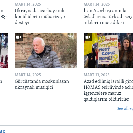
MART 14, 2025
MART 14, 2025
an-
Ukraynada azərbaycanlı
İran Azərbaycanında
ABŞ-
könüllülərin mübarizəyə
övladlarına türk adı seç
dəstəyi
ailələrin mücadiləsi
MART 14, 2025
MART 13, 2025
n
Gürcüstanda məskunlaşan
Azad edilmiş israilli gir
ukraynalı musiqiçi
HƏMAS əsirliyində aclı
işgəncələrə məruz
qaldıqlarını bildirirlər
See all e
MS