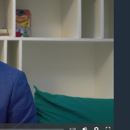
able
6:24