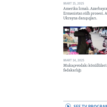
MART 15, 2025
Amerika İcmalı. Azərbayc
Ermənistan sülh prosesi. 
Ukrayna danışıqları.
MART 14, 2025
Mukaçevodakı könüllüləri
fədakarlığı
SEE TV PROGRA