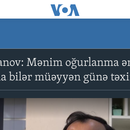
anov: Mənim oğurlanma ə
la bilər müəyyən günə təxi