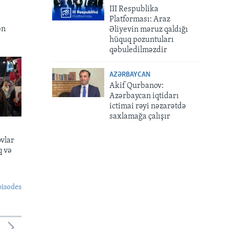
III Respublika
Platforması: Araz
ən
Əliyevin məruz qaldığı
hüquq pozuntuları
qəbuledilməzdir
AZƏRBAYCAN
Akif Qurbanov:
Azərbaycan iqtidarı
ictimai rəyi nəzarətdə
saxlamağa çalışır
ovlar
q və
pisodes