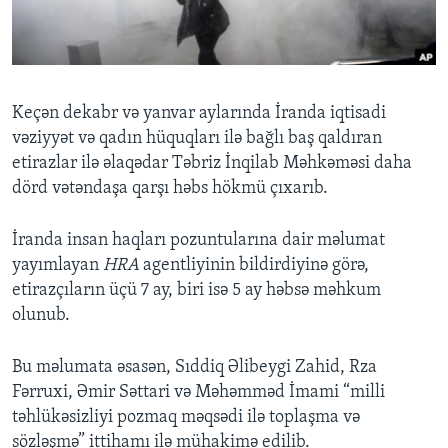
BIZI IZLƏYIN
Keçən dekabr və yanvar aylarında İranda iqtisadi
vəziyyət və qadın hüquqları ilə bağlı baş qaldıran
Dillər
etirazlar ilə əlaqədar Təbriz İnqilab Məhkəməsi daha
dörd vətəndaşa qarşı həbs hökmü çıxarıb.
İranda insan haqları pozuntularına dair məlumat
yayımlayan
HRA
agentliyinin bildirdiyinə görə,
etirazçıların üçü 7 ay, biri isə 5 ay həbsə məhkum
olunub.
Bu məlumata əsasən, Sıddiq Əlibeygi Zahid, Rza
Fərruxi, Əmir Səttari və Məhəmməd İmami “milli
təhlükəsizliyi pozmaq məqsədi ilə toplaşma və
sözləşmə” ittihamı ilə mühakimə edilib.