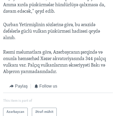
Amma xırda püskürmələr hündürlüyə qalxmasa da,
davam edəcək," qeyd edib.
Qurban Yetirmişlinin sözlərinə görə, bu ərazidə
dəfələrlə güclü vulkan püskürməsi hadisəsi qeydə
alınıb.
Rəsmi məlumatlara görə, Azərbaycanın
şərqində və
onunla həmsərhəd Xəzər akvatoriyasında 344 palçıq
vulkanı var. Palçıq vulkanlarının əksəriyyəti Bakı və
Abşeron yarımadasındadır.
Paylaş
Follow us
This item is part of
Azərbaycan
Ətraf-mühit