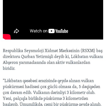
Respublika Seysmoloji Xidmət Mərkəzinin (RSXM) baş
direktoru Qurban Yetirmişli deyib ki, Lökbatan vulkanı
Abşeron yarımadasında olan aktiv vulkanlardan
biridir.
“Lökbatan qəsəbəsi ərazisində qeydə alınan vulkan
püskürməsi hadisəsi çox güclü olmasa da, 5 dəqiqədən
çox davam edib. Vulkanın dərinliyi 3 kilometr olub.
Yəni, palçıqla birlikdə püskürmə 3 kilometrdən
başlayıb. Ümumilikdə, cəmi bir püskürmə qeydə alınıb.