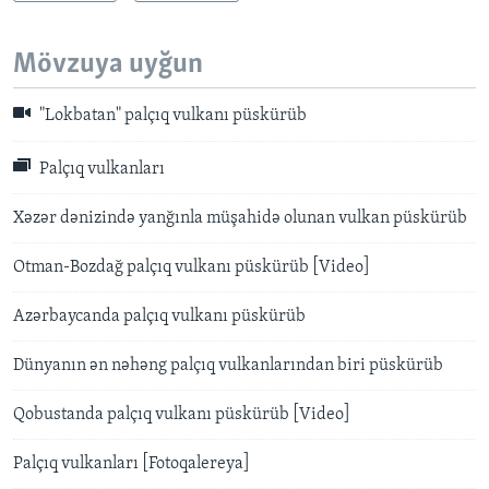
Mövzuya uyğun
"Lokbatan" palçıq vulkanı püskürüb
Palçıq vulkanları
Xəzər dənizində yanğınla müşahidə olunan vulkan püskürüb
Otman-Bozdağ palçıq vulkanı püskürüb [Video]
Azərbaycanda palçıq vulkanı püskürüb
Dünyanın ən nəhəng palçıq vulkanlarından biri püskürüb
Qobustanda palçıq vulkanı püskürüb [Video]
Palçıq vulkanları [Fotoqalereya]