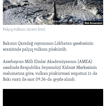
BIZI IZLƏYIN
Palçıq vulkanı (Arxiv foto)
Dillər
Bakının Qaradağ rayonunun Lökbatan qəsəbəsinin
ərazisində palçıq vulkanı püskürüb.
Azərbaycan Milli Elmlər Akademiyasının (AMEA)
nəzdində Respublika Seysmoloji Xidmət Mərkəzinin
məlumatına görə, vulkan püskürməsi avqustun 11-də
Bakı vaxtı ilə saat 09.36-da qeydə alınıb.