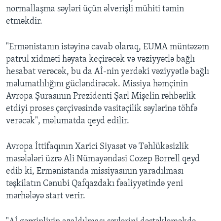
normallaşma səyləri üçün əlverişli mühiti təmin
etməkdir.
"Ermənistanın istəyinə cavab olaraq, EUMA müntəzəm
patrul xidməti həyata keçirəcək və vəziyyətlə bağlı
hesabat verəcək, bu da Aİ-nin yerdəki vəziyyətlə bağlı
məlumatlılığını gücləndirəcək. Missiya həmçinin
Avropa Şurasının Prezidenti Şarl Mişelin rəhbərlik
etdiyi proses çərçivəsində vasitəçilik səylərinə töhfə
verəcək", məlumatda qeyd edilir.
Avropa İttifaqının Xarici Siyasət və Təhlükəsizlik
məsələləri üzrə Ali Nümayəndəsi Cozep Borrell qeyd
edib ki, Ermənistanda missiyasının yaradılması
təşkilatın Cənubi Qafqazdakı fəaliyyətində yeni
mərhələyə start verir.