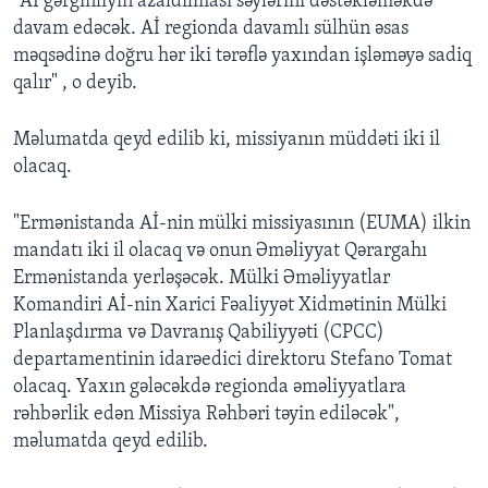
"Aİ gərginliyin azaldılması səylərini dəstəkləməkdə
davam edəcək. Aİ regionda davamlı sülhün əsas
məqsədinə doğru hər iki tərəflə yaxından işləməyə sadiq
qalır" , o deyib.
Məlumatda qeyd edilib ki, missiyanın müddəti iki il
olacaq.
"Ermənistanda Aİ-nin mülki missiyasının (EUMA) ilkin
mandatı iki il olacaq və onun Əməliyyat Qərargahı
Ermənistanda yerləşəcək. Mülki Əməliyyatlar
Komandiri Aİ-nin Xarici Fəaliyyət Xidmətinin Mülki
Planlaşdırma və Davranış Qabiliyyəti (CPCC)
departamentinin idarəedici direktoru Stefano Tomat
olacaq. Yaxın gələcəkdə regionda əməliyyatlara
rəhbərlik edən Missiya Rəhbəri təyin ediləcək",
məlumatda qeyd edilib.