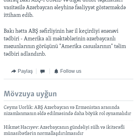
olaraq Bakı ABŞ-ı USAİD və digər donor təşkilatları
vasitəsilə Azərbaycan əleyhinə fəaliyyət göstərməkdə
ittiham edib.
Bakı hətta ABŞ səfirliyinin hər il keçirdiyi ənənəvi
tədbiri - Amerika ali məktəblərinin azərbaycanlı
məzunlarının görüşünü "Amerika casuslarının" təlim
tədbiri adlandırıb.
Paylaş
Follow us
Mövzuya uyğun
Ceyms Uorlik: ABŞ Azərbaycan və Ermənistan arasında
nizamlanmanın əldə edilməsində daha böyük rol oynamalıdır
Hikmət Hacıyev: Azərbaycanın gündəliyi sülh və ikitərəfli
münasibətlərin normallaşdırılmasıdır