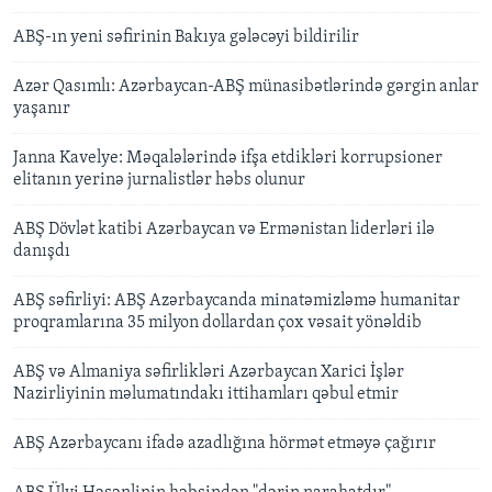
ABŞ-ın yeni səfirinin Bakıya gələcəyi bildirilir
Azər Qasımlı: Azərbaycan-ABŞ münasibətlərində gərgin anlar
yaşanır
Janna Kavelye: Məqalələrində ifşa etdikləri korrupsioner
elitanın yerinə jurnalistlər həbs olunur
ABŞ Dövlət katibi Azərbaycan və Ermənistan liderləri ilə
danışdı
ABŞ səfirliyi: ABŞ Azərbaycanda minatəmizləmə humanitar
proqramlarına 35 milyon dollardan çox vəsait yönəldib
ABŞ və Almaniya səfirlikləri Azərbaycan Xarici İşlər
Nazirliyinin məlumatındakı ittihamları qəbul etmir
ABŞ Azərbaycanı ifadə azadlığına hörmət etməyə çağırır