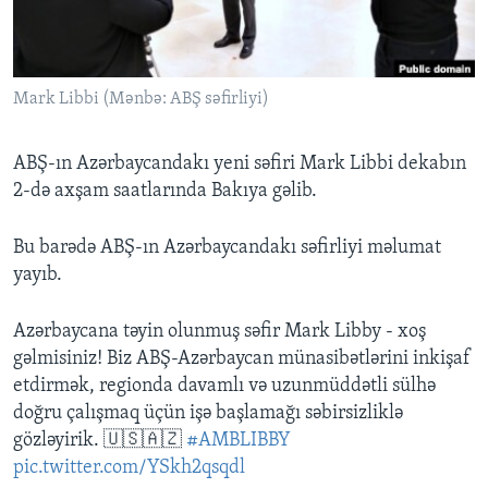
BIZI IZLƏYIN
Mark Libbi (Mənbə: ABŞ səfirliyi)
Dillər
ABŞ-ın Azərbaycandakı yeni səfiri Mark Libbi dekabın
2-də axşam saatlarında Bakıya gəlib.
Bu barədə ABŞ-ın Azərbaycandakı səfirliyi məlumat
yayıb.
Azərbaycana təyin olunmuş səfir Mark Libby - xoş
gəlmisiniz! Biz ABŞ-Azərbaycan münasibətlərini inkişaf
etdirmək, regionda davamlı və uzunmüddətli sülhə
doğru çalışmaq üçün işə başlamağı səbirsizliklə
gözləyirik. 🇺🇸🇦🇿
#AMBLIBBY
pic.twitter.com/YSkh2qsqdl