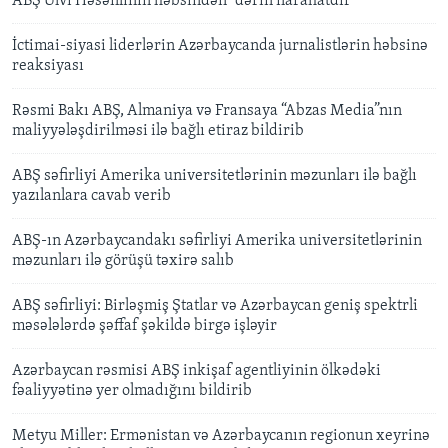
ABŞ Ülvi Həsənlinin həbsindən "dərin narahatdır"
İctimai-siyasi liderlərin Azərbaycanda jurnalistlərin həbsinə
reaksiyası
Rəsmi Bakı ABŞ, Almaniya və Fransaya “Abzas Media”nın
maliyyələşdirilməsi ilə bağlı etiraz bildirib
ABŞ səfirliyi Amerika universitetlərinin məzunları ilə bağlı
yazılanlara cavab verib
ABŞ-ın Azərbaycandakı səfirliyi Amerika universitetlərinin
məzunları ilə görüşü təxirə salıb
ABŞ səfirliyi: Birləşmiş Ştatlar və Azərbaycan geniş spektrli
məsələlərdə şəffaf şəkildə birgə işləyir
Azərbaycan rəsmisi ABŞ inkişaf agentliyinin ölkədəki
fəaliyyətinə yer olmadığını bildirib
Metyu Miller: Ermənistan və Azərbaycanın regionun xeyrinə