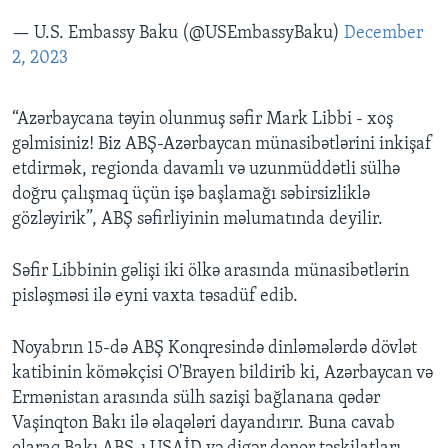
— U.S. Embassy Baku (@USEmbassyBaku)
December
2, 2023
“Azərbaycana təyin olunmuş səfir Mark Libbi - xoş
gəlmisiniz! Biz ABŞ-Azərbaycan münasibətlərini inkişaf
etdirmək, regionda davamlı və uzunmüddətli sülhə
doğru çalışmaq üçün işə başlamağı səbirsizliklə
gözləyirik”, ABŞ səfirliyinin məlumatında deyilir.
Səfir Libbinin gəlişi iki ölkə arasında münasibətlərin
pisləşməsi ilə eyni vaxta təsadüf edib.
Noyabrın 15-də ABŞ Konqresində dinləmələrdə dövlət
katibinin köməkçisi O'Brayen bildirib ki, Azərbaycan və
Ermənistan arasında sülh sazişi bağlanana qədər
Vaşinqton Bakı ilə əlaqələri dayandırır. Buna cavab