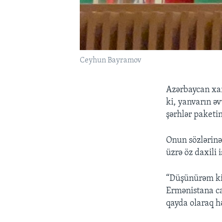
Ceyhun Bayramov
Azərbaycan xar
ki, yanvarın ə
şərhlər paketin
Onun sözlərinə
üzrə öz daxili i
“Düşünürəm ki,
Ermənistana ca
qayda olaraq hə