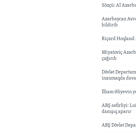
Sözçü: Aİ Azərb
Azərbaycan Avro
bildirib
Riçard Hoqland: 
Miyatoviç Azərb
çağırıb
Dövlət Departa
inanmaqda dava
İlham Əliyevin y
ABŞ səfirliyi: 
danışıq aparır
ABŞ Dövlət Depa