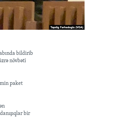
abında bildirib
üzrə növbəti
əmin paket
dən
danışıqlar bir
.