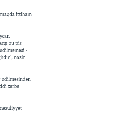
lmaqda ittiham
aycan
rşı bu pis
 edilməməsi -
ıdır", nazir
q edilməsindən
iddi zərbə
məsuliyyət