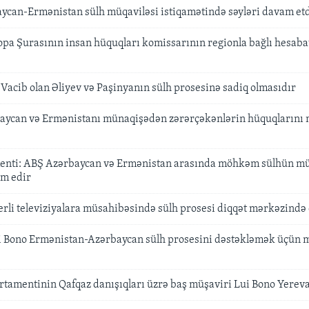
aycan-Ermənistan sülh müqaviləsi istiqamətində səyləri davam etd
pa Şurasının insan hüquqları komissarının regionla bağlı hesab
Vacib olan Əliyev və Paşinyanın sülh prosesinə sadiq olmasıdır
aycan və Ermənistanı münaqişədən zərərçəkənlərin hüquqlarını 
menti: ABŞ Azərbaycan və Ermənistan arasında möhkəm sülhün 
m edir
erli televiziyalara müsahibəsində sülh prosesi diqqət mərkəzində
Lui Bono Ermənistan-Azərbaycan sülh prosesini dəstəkləmək üçün
rtamentinin Qafqaz danışıqları üzrə baş müşaviri Lui Bono Yereva