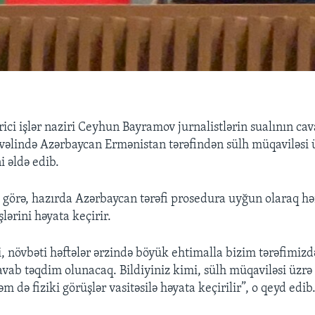
ici işlər naziri Ceyhun Bayramov jurnalistlərin sualının cav
vvəlində Azərbaycan Ermənistan tərəfindən sülh müqaviləsi 
i əldə edib.
 görə, hazırda Azərbaycan tərəfi prosedura uyğun olaraq h
şlərini həyata keçirir.
 növbəti həftələr ərzində böyük ehtimalla bizim tərəfimiz
vab təqdim olunacaq. Bildiyiniz kimi, sülh müqaviləsi üzrə 
m də fiziki görüşlər vasitəsilə həyata keçirilir”, o qeyd edib