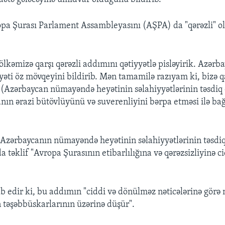
pa Şurası Parlament Assambleyasını (AŞPA) da "qərəzli" o
ölkəmizə qarşı qərəzli addımını qətiyyətlə pisləyirik. Azərb
ti öz mövqeyini bildirib. Mən tamamilə razıyam ki, bizə qa
 (Azərbaycan nümayəndə heyətinin səlahiyyətlərinin təsdiq
nın ərazi bütövlüyünü və suverenliyini bərpa etməsi ilə bağl
 Azərbaycanın nümayəndə heyətinin səlahiyyətlərinin təsdi
 təklif "Avropa Şurasının etibarlılığına və qərəzsizliyinə c
 edir ki, bu addımın "ciddi və dönülməz nəticələrinə görə 
təşəbbüskarlarının üzərinə düşür".