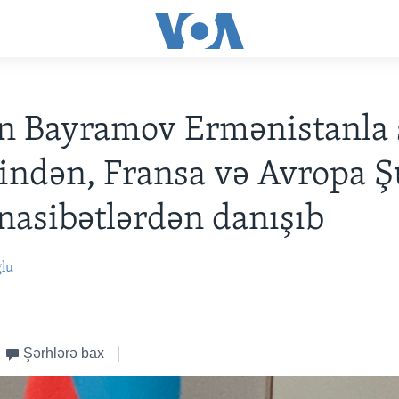
n Bayramov Ermənistanla 
indən, Fransa və Avropa Ş
nasibətlərdən danışıb
ğlu
Şərhlərə bax