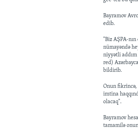
Bayramov Avro
edib.
"Biz AŞPA-nın 
nümayəndə heyə
niyyətli addım
red) Azərbayca
bildirib.
Onun fikrincə,
imtina haqqında
olacaq".
Bayramov hesab
tamamilə onun 