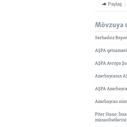
Paylaş
Mövzuya 
Sərhədsiz Report
AŞPA qətnaməsind
AŞPA Avropa Şur
Azərbaycanın AŞ
AŞPA Azərbayca
Azərbaycan nüma
Piter Stano: İns
münasibətlərinin