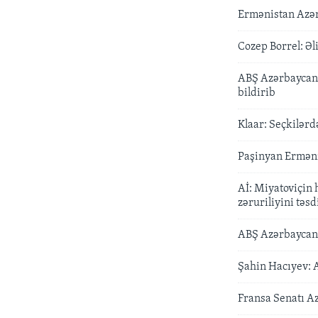
Ermənistan Azərb
Cozep Borrel: Əl
ABŞ Azərbaycan 
bildirib
Klaar: Seçkilərd
Paşinyan Erməni
Aİ: Miyatoviçin
zəruriliyini təsd
ABŞ Azərbaycan 
Şahin Hacıyev: 
Fransa Senatı A