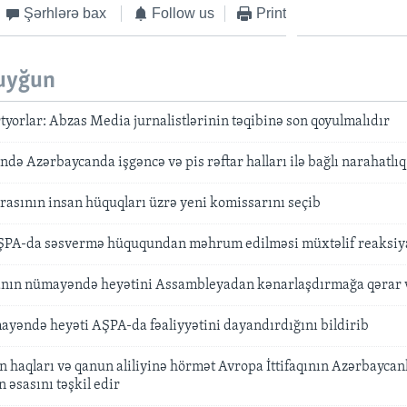
Şərhlərə bax
Follow us
Print
uyğun
yorlar: Abzas Media jurnalistlərinin təqibinə son qoyulmalıdır
ə Azərbaycanda işgəncə və pis rəftar halları ilə bağlı narahatlıq 
asının insan hüquqları üzrə yeni komissarını seçib
PA-da səsvermə hüququndan məhrum edilməsi müxtəlif reaksiyal
nın nümayəndə heyətini Assambleyadan kənarlaşdırmağa qərar 
yəndə heyəti AŞPA-da fəaliyyətini dayandırdığını bildirib
an haqları və qanun aliliyinə hörmət Avropa İttifaqının Azərbaycan
 əsasını təşkil edir