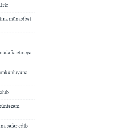
irir
atına münasibət
müdafiə etməyə
mümkünlüyünə
 olub
 müntəzəm
na səfər edib