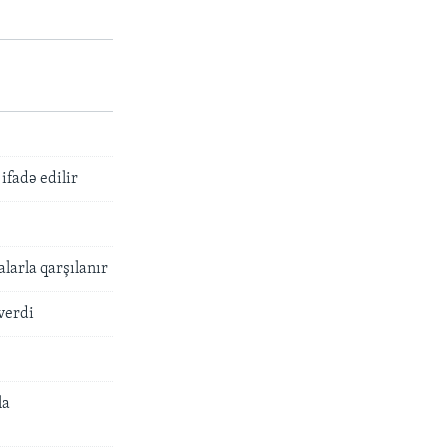
ifadə edilir
arla qarşılanır
verdi
la