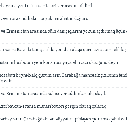
aycana yeni mina xəritələri verəcəyini bildirib
iyevin ərazi iddiaları böyük narahatlıq doğurur
və Ermənistan arasında sülh danışıqlarını yekunlaşdırmaq üçün ç
ən sonra Bakı ilə tam şəkildə yenidən əlaqə qurmağı səbirsizliklə 
stanın büsbütün yeni konstitusiyaya ehtiyacı olduğunu deyir
 hesabatı beynəlxalq qurumların Qarabağa maneəsiz çıxışının təm
iq edir
və Ermənistan arasında sülhsevər addımları alqışlayıb
Azərbaycan-Fransa münasibətləri gərgin olaraq qalacaq
zərbaycanın Qarabağdakı əməliyyatını pisləyən qətnamə qəbul ed