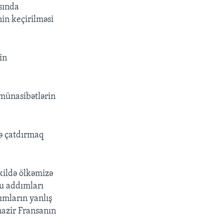
sında
nin keçirilməsi
in
münasibətlərin
nə çatdırmaq
kildə ölkəmizə
Bu addımları
ımların yanlış
nazir Fransanın