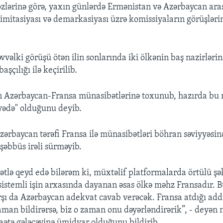
lərinə görə, yaxın günlərdə Ermənistan və Azərbaycan ara
limitasiyası və demarkasiyası üzrə komissiyaların görüşləri
vəlki görüşü ötən ilin sonlarında iki ölkənin baş nazirlərin
şçılığı ilə keçirilib.
n Azərbaycan-Fransa münasibətlərinə toxunub, hazırda bu 
yyədə" olduğunu deyib.
 Azərbaycan tərəfi Fransa ilə münasibətləri böhran səviyyəsi
şəbbüs irəli sürməyib.
tlə qeyd edə bilərəm ki, müxtəlif platformalarda örtülü şə
 sistemli işin arxasında dayanan əsas ölkə məhz Fransadır. 
rşı da Azərbaycan adekvat cavab verəcək. Fransa atdığı add
man bildirərsə, biz o zaman onu dəyərləndirərik”, - deyən 
aətə gələcəyinə ümidvar olduğunu bildirib.