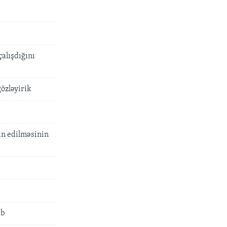
alışdığını
gözləyirik
in edilməsinin
ib