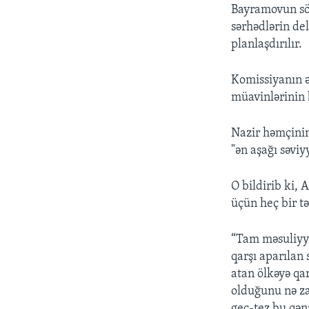
Bayramovun söz
sərhədlərin de
planlaşdırılır.
Komissiyanın əv
müavinlərinin ba
Nazir həmçini
"ən aşağı səvi
O bildirib ki,
üçün heç bir tə
“Tam məsuliyyə
qarşı aparılan
atan ölkəyə qa
olduğunu nə za
gec-tez bu qən