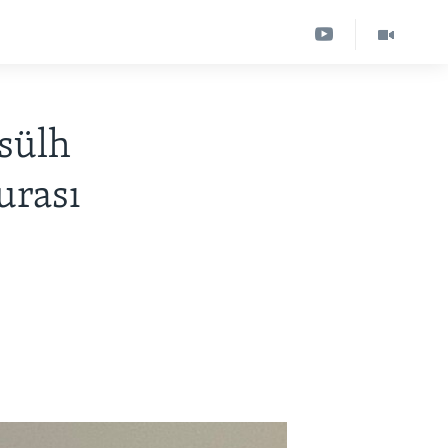
sülh
urası