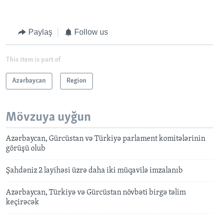
Paylaş
Follow us
This item is part of
Azərbaycan
Region
Mövzuya uyğun
Azərbaycan, Gürcüstan və Türkiyə parlament komitələrinin
görüşü olub
Şahdəniz 2 layihəsi üzrə daha iki müqavilə imzalanıb
Azərbaycan, Türkiyə və Gürcüstan növbəti birgə təlim
keçirəcək