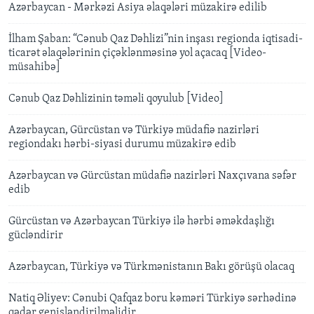
Azərbaycan - Mərkəzi Asiya əlaqələri müzakirə edilib
İlham Şaban: “Cənub Qaz Dəhlizi”nin inşası regionda iqtisadi-
ticarət əlaqələrinin çiçəklənməsinə yol açacaq [Video-
müsahibə]
Cənub Qaz Dəhlizinin təməli qoyulub [Video]
Azərbaycan, Gürcüstan və Türkiyə müdafiə nazirləri
regiondakı hərbi-siyasi durumu müzakirə edib
Azərbaycan və Gürcüstan müdafiə nazirləri Naxçıvana səfər
edib
Gürcüstan və Azərbaycan Türkiyə ilə hərbi əməkdaşlığı
gücləndirir
Azərbaycan, Türkiyə və Türkmənistanın Bakı görüşü olacaq
Natiq Əliyev: Cənubi Qafqaz boru kəməri Türkiyə sərhədinə
qədər genişləndirilməlidir