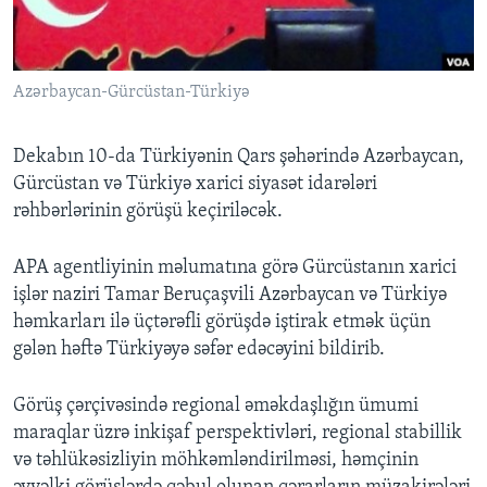
BIZI IZLƏYIN
Azərbaycan-Gürcüstan-Türkiyə
Dekabın 10-da Türkiyənin Qars şəhərində Azərbaycan,
Dillər
Gürcüstan və Türkiyə xarici siyasət idarələri
rəhbərlərinin görüşü keçiriləcək.
APA agentliyinin məlumatına görə Gürcüstanın xarici
işlər naziri Tamar Beruçaşvili Azərbaycan və Türkiyə
həmkarları ilə üçtərəfli görüşdə iştirak etmək üçün
gələn həftə Türkiyəyə səfər edəcəyini bildirib.
Görüş çərçivəsində regional əməkdaşlığın ümumi
maraqlar üzrə inkişaf perspektivləri, regional stabillik
və təhlükəsizliyin möhkəmləndirilməsi, həmçinin