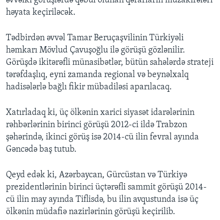
əvvəlki görüşlərdə qəbul olunan qərarların müzakirələri
həyata keçiriləcək.
Tədbirdən əvvəl Tamar Beruçaşvilinin Türkiyəli
həmkarı Mövlud Çavuşoğlu ilə görüşü gözlənilir.
Görüşdə ikitərəfli münasibətlər, bütün sahələrdə strateji
tərəfdaşlıq, eyni zamanda regional və beynəlxalq
hadisələrlə bağlı fikir mübadiləsi aparılacaq.
Xatırladaq ki, üç ölkənin xarici siyasət idarələrinin
rəhbərlərinin birinci görüşü 2012-ci ildə Trabzon
şəhərində, ikinci görüş isə 2014-cü ilin fevral ayında
Gəncədə baş tutub.
Qeyd edək ki, Azərbaycan, Gürcüstan və Türkiyə
prezidentlərinin birinci üçtərəfli sammit görüşü 2014-
cü ilin may ayında Tiflisdə, bu ilin avqustunda isə üç
ölkənin müdafiə nazirlərinin görüşü keçirilib.