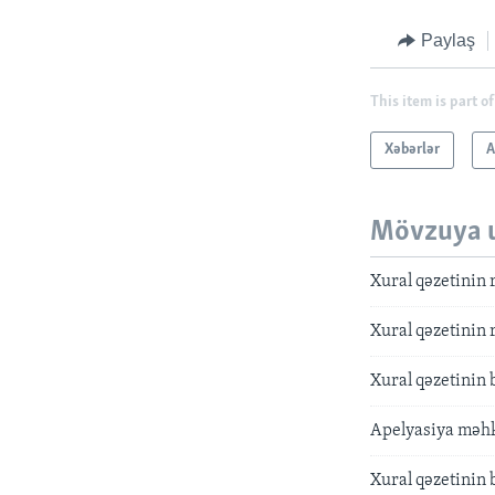
Paylaş
This item is part of
Xəbərlər
A
Mövzuya 
Xural qəzetinin
Xural qəzetinin
Xural qəzetinin
Apelyasiya məhk
Xural qəzetinin