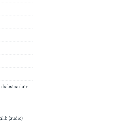
n həbsinə dair
r
ilib (audio)