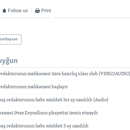
Follow us
Print
zərbaycan
uyğun
 redaktorunun məhkəməsi üzrə hazırlıq iclası olub (VIDEO/AUDIO
 redaktorunun məhkəməsi başlayır
 baş redaktorunun həbs müddəti bir ay uzadılıb (Audio)
əməsi Əvəz Zeynallının şikayətini təmin etməyib
 baş redaktorunun həbs müddəti 3 ay uzadılıb