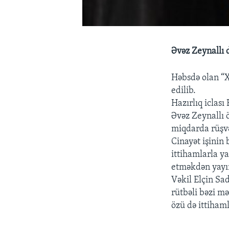
Əvəz Zeynallı 
Həbsdə olan “X
edilib.
Hazırlıq iclas
Əvəz Zeynallı ö
miqdarda rüşvət
Cinayət işinin
ittihamlarla y
etməkdən yayın
Vəkil Elçin Sad
rütbəli bəzi m
özü də ittihaml