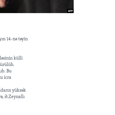
ın 14-nə təyin
əsinin külli
sürülüb.
ub. Bu
ı icra
tidarın yüksək
ə, Ə.Zeynallı