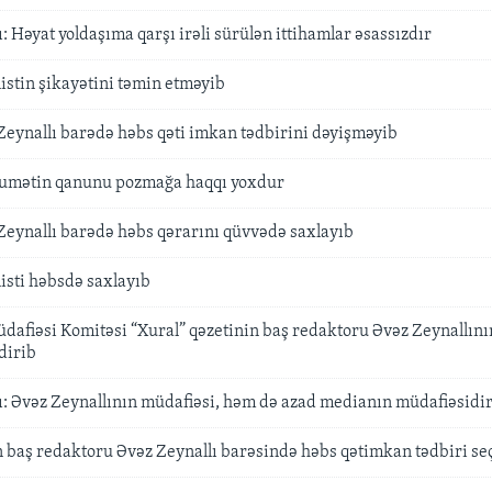
: Həyat yoldaşıma qarşı irəli sürülən ittihamlar əsassızdır
stin şikayətini təmin etməyib
ynallı barədə həbs qəti imkan tədbirini dəyişməyib
kumətin qanunu pozmağa haqqı yoxdur
ynallı barədə həbs qərarını qüvvədə saxlayıb
sti həbsdə saxlayıb
üdafiəsi Komitəsi “Xural” qəzetinin baş redaktoru Əvəz Zeynallını
dirib
ı: Əvəz Zeynallının müdafiəsi, həm də azad medianın müdafiəsidi
n baş redaktoru Əvəz Zeynallı barəsində həbs qətimkan tədbiri seç