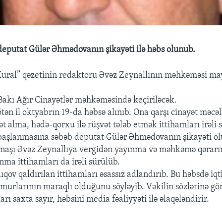
deputat Gülər Əhmədovanın şikayəti ilə həbs olunub.
ural” qəzetinin redaktoru Əvəz Zeynallının məhkəməsi may
ı Bakı Ağır Cinayətlər məhkəməsində keçiriləcək.
tən il oktyabrın 19-da həbsə alınıb. Ona qarşı cinayət məcəll
 alma, hədə-qorxu ilə rüşvət tələb etmək ittihamları irəli 
 başlanmasına səbəb deputat Gülər Əhmədovanın şikayəti ol
anaşı Əvəz Zeynallıya vergidən yayınma və məhkəmə qərarın
ma ittihamları da irəli sürülüb.
ıqov qaldırılan ittihamları əsassız adlandırıb. Bu həbsdə iq
əmurlarının maraqlı olduğunu söyləyib. Vəkilin sözlərinə gör
arı saxta sayır, həbsini media fəaliyyəti ilə əlaqələndirir.