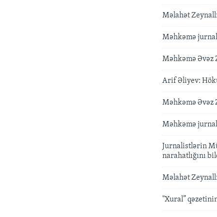
Məlahət Zeynallı
Məhkəmə jurnali
Məhkəmə Əvəz Ze
Arif Əliyev: Hö
Məhkəmə Əvəz Ze
Məhkəmə jurnali
Jurnalistlərin M
narahatlığını bil
Məlahət Zeynall
"Xural” qəzetini