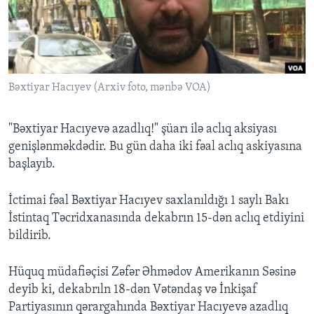
BIZI IZLƏYIN
Bəxtiyar Hacıyev (Arxiv foto, mənbə VOA)
Dillər
"Bəxtiyar Hacıyevə azadlıq!" şüarı ilə aclıq aksiyası
genişlənməkdədir. Bu gün daha iki fəal aclıq askiyasına
başlayıb.
İctimai fəal Bəxtiyar Hacıyev saxlanıldığı 1 saylı Bakı
İstintaq Təcridxanasında dekabrın 15-dən aclıq etdiyini
bildirib.
Hüquq müdafiəçisi Zəfər Əhmədov Amerikanın Səsinə
deyib ki, dekabrıln 18-dən Vətəndaş və İnkişaf
Partiyasının qərargahında Bəxtiyar Hacıyevə azadlıq