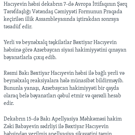
Hacıyevin həbsi dekabrın 7-də Avropa İttifaqının Şərq
Tərəfdaşlığı Vətəndaş Cəmiyyəti Formunun Praqada
keçirilən illik Assambleyasında iştirakdan sonraya
təsadüf edir.
Yerli və beynəlxalq təşkilatlar Bəxtiyar Hacıyevin
həbsinə görə Azərbaycan siyasi hakimiyyətini qınayan
bəyanatlarla çıxış edib.
Rəsmi Bakı Bəxtiyar Hacıyevin həbsi ilə bağlı yerli və
beynəlxalq reaksiyalara hələ münasibət bildirməyib.
Bununla yanaşı, Azərbaycan hakimiyyəti bir qayda
olaraq belə bəyanatları qəbul etmir və qərəzli hesab
edir.
Dekabrın 15-də Bakı Apellyasiya Məhkəməsi hakim
Zəki Babayevin sədrliyi ilə Bəxtiyar Hacıyevin
həbsindən verilmiş apellyasiya şikayətini təmin