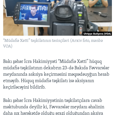
BIZI IZLƏYIN
Dillər
“Müdafiə Xətti” təşkilatının təsisçiləri (Arxiv foto, mənbə
VOA)
Bakı şəhər İcra Hakimiyyəti “Müdafiə Xətti” hüquq
müdafiə təşkilatının dekabrın 23-də Bakıda Fəvvarələr
meydanında asksiya keçirməsini məqsədəuyğun hesab
etməyib. Hüquq müdafiə təşkilatı isə aksiyanın
keçiriləcəyini bildirib.
Bakı şəhər İcra Hakimiyyətinin təşkilatçılara cavab
məktubunda deyilir ki, Fəvvarələr meydanı əhalinin
daha sıx hərəkətdə olduğu ərazi olduğundan aksiya