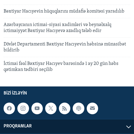
Bəxtiyar Hacıyevin hüquqlarını müdafiə komitəsi yaradılıb
Azərbaycanın ictimai-siyasi xadimləri və beynəlxalq
ictimaiyyət Bəxtiyar Hacıyevə azadlıq tələb edir
Dövlət Departamenti Bəxtiyar Hacıyevin həbsinə münasibət
bildirib
İctimai fəal Bəxtiyar Hacıyev barəsində 1 ay 20 gün həbs
qətimkan tədbiri seçilib
BIZI IZLƏYIN
PROQRAMLAR