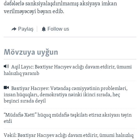
dəfələrlə sanksiyalaşdırılmamış aksiyaya imkan
verilməyəcəyi bəyan edib.
Paylaş
Follow us
Mövzuya uyğun
Aqil Layıc: Bəxtiyar Hacıyev aclığı davam etdirir, ümumi
halsızlıq yaranıb
Bəxtiyar Hacıyev: Vətəndaş cəmiyyətinin problemləri,
insan hüquqları, demokratiya nəinki ikinci sırada, heç
beşinci sırada deyil
“Müdafiə Xətti” hüquq müdafiə təşkilatı etiraz aksiyası təyin
etdi
Vəkil: Bəxtiyar Hacıyev aclığı davam etdirir, ümumi halsızlıq