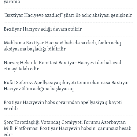
yaranıb
"Bəxtiyar Hacıyevə azadlıq!" şüarı ilə aclıq aksiyası genişlənir
Bəxtiyar Hacıyev aclığı davam etdirir
Məhkəmə Bəxtiyar Hacıyevi həbsdə saxladı, fəalın aclıq
aksiyasına başladığı bildirilir
Norveç Helsinki Komitəsi Bəxtiyar Hacıyevi dərhal azad
etməyi tələb edir
Rüfət Səfərov: Apellyasiya şikayəti təmin olunmasa Bəxtiyar
Hacıyev ölüm aclığına başlayacaq
Bəxtiyar Hacıyevin həbs qərarından apellyasiya şikayəti
verilib
Şərq Tərəfdaşlığı Vətəndaş Cəmiyyəti Forumu Azərbaycan
Milli Platforması Bəxtiyar Hacıyevin həbsini qanunsuz hesab
edir