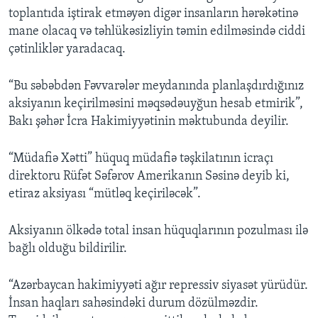
toplantıda iştirak etməyən digər insanların hərəkətinə
mane olacaq və təhlükəsizliyin təmin edilməsində ciddi
çətinliklər yaradacaq.
“Bu səbəbdən Fəvvarələr meydanında planlaşdırdığınız
aksiyanın keçirilməsini məqsədəuyğun hesab etmirik”,
Bakı şəhər İcra Hakimiyyətinin məktubunda deyilir.
“Müdafiə Xətti” hüquq müdafiə təşkilatının icraçı
direktoru Rüfət Səfərov Amerikanın Səsinə deyib ki,
etiraz aksiyası “mütləq keçiriləcək”.
Aksiyanın ölkədə total insan hüquqlarının pozulması ilə
bağlı olduğu bildirilir.
“Azərbaycan hakimiyyəti ağır repressiv siyasət yürüdür.
İnsan haqları sahəsindəki durum dözülməzdir.