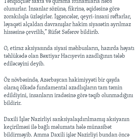
Tənqidçilər saxta və qurama ittihamlarla həbs
olunurlar. İnsanlar sözünə, fikrinə, əqidəsinə görə
zorakılıqla üzləşirlər. İşgəncələr, qeyri-insani rəftarlar,
ləyaqəti alçaldan davranışlar hakim siyasətin ayrılmaz
hissəsinə çevrilib,” Rüfət Səfərov bildirib.
O, etiraz aksiyasında siyasi məhbusların, hazırda həyatı
təhlükədə olan Bəxtiyar Hacıyevin azadlığının tələb
ediləcəyini deyib.
Öz növbəsində, Azərbaycan hakimiyyəti bir qayda
olaraq ölkədə fundamental azadlıqların tam təmin
edildiyini, insanların iradəsinə görə təqib olunmadığını
bildirir.
Daxili İşlər Nazirliyi sanksiyalaşdırılmamış aksiyanın
keçirilməsi ilə bağlı məlumata hələ münasibət
bildirməyib. Amma Daxili işlər Nazirliyi bundan öncə