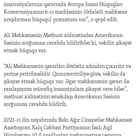
insatnsiyalarının qərarında Avropa İnsan Hüquqları
Konvernsiyasının 6-cı maddəsinin (Ədalətli məhkəmə
araşdırması hüququ) pozuntusu var”, o qeyd edib.
Ali Məhkəmənin Mətbuat xidmətindən Amerikanın
Səsinin sorğusuna cavabda bildiriblər ki, vəkilin şikayət
etmək hüququ var.
“Ali Məhkəmənin qərarları dövlətin adından çıxarılır və
yerinə yetirilməlidir. Qanunvericiliyə görə, vəkilin də
şikayət etmək hüququ var. Əgər məhkəmənin qərarı ilə
razılaşmırsa müvafiq insansiyalara şikayət verə bilər”,
mətbuat xidmətinin əməkdaşı Amerikanın Səsinin
sorğusuna cavabda bildirib.
2021-ci ilin noyabrında Bakı Ağır Cinayətlər Məhkəməsi
Azərbaycan Xalq Cəbhəsi Partiyasının fəalı Aqil
Hümbətovu 10 il azadlıqdan məhrumetmə cəzasına