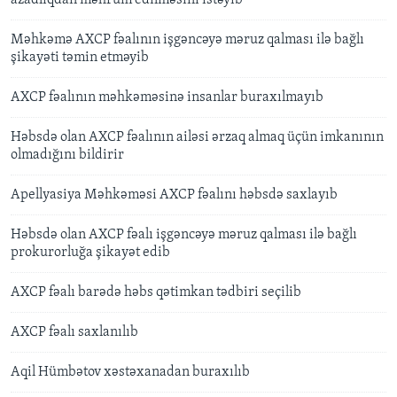
Məhkəmə AXCP fəalının işgəncəyə məruz qalması ilə bağlı
şikayəti təmin etməyib
AXCP fəalının məhkəməsinə insanlar buraxılmayıb
Həbsdə olan AXCP fəalının ailəsi ərzaq almaq üçün imkanının
olmadığını bildirir
Apellyasiya Məhkəməsi AXCP fəalını həbsdə saxlayıb
Həbsdə olan AXCP fəalı işgəncəyə məruz qalması ilə bağlı
prokurorluğa şikayət edib
AXCP fəalı barədə həbs qətimkan tədbiri seçilib
AXCP fəalı saxlanılıb
Aqil Hümbətov xəstəxanadan buraxılıb