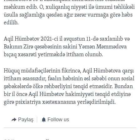
məhkum edib. O, xuliqanlıq niyyəti ilə ümumi təhlükəli
üsulla sağlamlığa qəsdən ağır zərər vurmağa görə həbs
edilib.
Aqil Hümbətov 2021-ci il avqustun 11-də saxlanılıb və
Bakının Zirə qəsəbəsinin sakini Yəmən Məmmədova
bıçaq xəsarəti yetirməkdə ittiham olunub.
Hüquq müdafiəçilərinin fikrincə, Aqil Hümbətova qarşı
ittiham əsassızdır, fəalın həbsinin əsl səbəbi onun sosial
şəbəkələrdə ölkə rəhbərliyini tənqid etməsidir. Bundan
bir il öncə Aqil Hümbətov hakimiyyəti tənqid etdiyinə
görə psixiatriya xəstəxanasına yerləşdirilmişdi.
Paylaş
Follow us