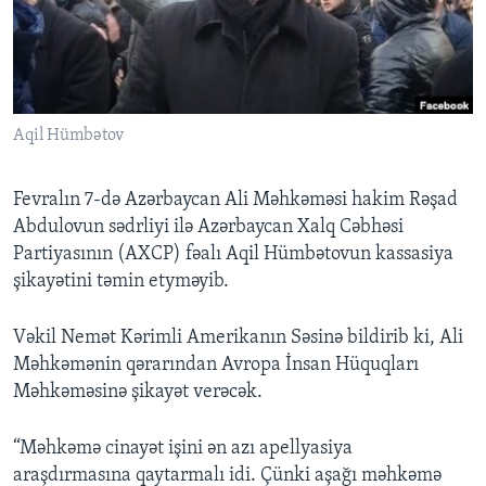
BIZI IZLƏYIN
Aqil Hümbətov
Dillər
Fevralın 7-də Azərbaycan Ali Məhkəməsi hakim Rəşad
Abdulovun sədrliyi ilə Azərbaycan Xalq Cəbhəsi
Partiyasının (AXCP) fəalı Aqil Hümbətovun kassasiya
şikayətini təmin etyməyib.
Vəkil Nemət Kərimli Amerikanın Səsinə bildirib ki, Ali
Məhkəmənin qərarından Avropa İnsan Hüquqları
Məhkəməsinə şikayət verəcək.
“Məhkəmə cinayət işini ən azı apellyasiya
araşdırmasına qaytarmalı idi. Çünki aşağı məhkəmə