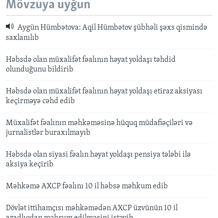
Mövzuya uyğun
Aygün Hümbətova: Aqil Hümbətov şübhəli şəxs qismində
saxlanılıb
Həbsdə olan müxalifət fəalının həyat yoldaşı təhdid
olunduğunu bildirib
Həbsdə olan müxalifət fəalının həyat yoldaşı etiraz aksiyası
keçirməyə cəhd edib
Müxalifət fəalının məhkəməsinə hüquq müdafiəçiləri və
jurnalistlər buraxılmayıb
Həbsdə olan siyasi fəalın həyat yoldaşı pensiya tələbi ilə
aksiya keçirib
Məhkəmə AXCP fəalını 10 il həbsə məhkum edib
Dövlət ittihamçısı məhkəmədən AXCP üzvünün 10 il
azadlıqdan məhrum edilməsini istəyib