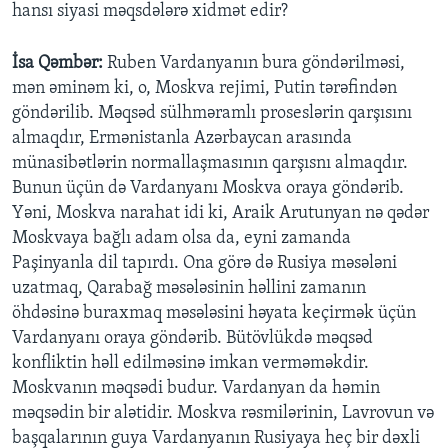
hansı siyasi məqsdələrə xidmət edir?
İsa Qəmbər:
Ruben Vardanyanın bura göndərilməsi,
mən əminəm ki, o, Moskva rejimi, Putin tərəfindən
göndərilib. Məqsəd sülhməramlı proseslərin qarşısını
almaqdır, Ermənistanla Azərbaycan arasında
münasibətlərin normallaşmasının qarşısnı almaqdır.
Bunun üçün də Vardanyanı Moskva oraya göndərib.
Yəni, Moskva narahat idi ki, Araik Arutunyan nə qədər
Moskvaya bağlı adam olsa da, eyni zamanda
Paşinyanla dil tapırdı. Ona görə də Rusiya məsələni
uzatmaq, Qarabağ məsələsinin həllini zamanın
öhdəsinə buraxmaq məsələsini həyata keçirmək üçün
Vardanyanı oraya göndərib. Bütövlükdə məqsəd
konfliktin həll edilməsinə imkan verməməkdir.
Moskvanın məqsədi budur. Vardanyan da həmin
məqsədin bir alətidir. Moskva rəsmilərinin, Lavrovun və
başqalarının guya Vardanyanın Rusiyaya heç bir dəxli