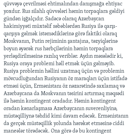
qüvvəyə çevrilməsi ehtimalından danışmağa ehtiyac
yoxdur. Rus silahlı qüvvələri həmin torpaqlara gəldiyi
gündən işğalçıdır. Sadəcə olaraq Azərbaycan
hakimiyyəti müxtəlif səbəblərdən Rusiya ilə qarşı-
qarşıya gəlmək istəmədiklərinə görə faktiki olaraq
Moskvanın, Putin rejiminin şantajına, təzyiqlərinə
boyun əyərək rus hərbçilərinin həmin torpaqlara
yerləşdirilməsinə razılıq veriblər. Aydın məsələdir ki,
Rusiya oraya problemi həll etmək üçün gəlməyib.
Rusiya problemin həllini uzatmaq üçün və problemin
mövcudluğundan Rusiyanın öz maraqları üçün istifadə
etməsi üçün, Ermənistanı öz nəzarətində saxlamaq və
Azərbaycana da Moskvanın təsirini artırmaq məqsədi
ilə həmin kontingent oradadır. Həmin kontingent
oradan kənarlaşmasa Azərbaycanın suverenliyinə,
müstəqilliynə təhdid kimi davam edəcək. Ermənistanın
da gerçək müstəqillik yolunda hərəkət etməsinə ciddi
maneələr törədəcək. Ona görə də bu kontingent