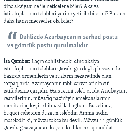
dinc aksiyası nə ilə nəticələnə bilər? Aksiya
iştirakçılarının tələbləri yerinə yetirilə bilərmi? Burada
daha hansı məqsədlər ola bilər?
Dəhlizdə Azərbaycanın sərhəd postu
və gömrük postu qurulmalıdır.
İsa Qəmbər:
Laçın dəhlizindəki dinc aksiya
iştirakçılarının tələbləri Qarabağın dağlıq hissəsində
hazırda ermənilərin və rusların nəzarətində olan
torpaqlarda Azərbaycanın təbii sərvətlərinin sui-
istifadəsinə qarşıdır. Əsas rəsmi tələb orada Azərbaycan
rəsmilərinin, müvafiq nazirliyin əməkdaşlarının
monitorinq keçirə bilməsi ilə bağlıdır. Bu əslində,
hüquqi cəhətdən düzgün tələbdir. Amma aydın
məsələdir ki, mövzu təkcə bu deyil. Mövzu 44 günlük
Qarabağ savaşından keçən iki ildən artıq müddət