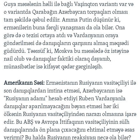
Guya məsələnin həlli ilə bağlı Vaşinqton variantı var və
o variantda Qarabağın Azərbaycan torpaqları olması
tam şəkildə qəbul edilir. Amma Putin düşünür ki,
ermənilərin buna fərqli yanaşması da ola bilər. Ona
görə də o tezisi ortaya atdı və Vardanyanın oraya
göndərilməsi də danışıqların qarşısını almaq məqsədi
güdürdü. Təəssüf ki, Moskva bu məsələdə öz istəyinə
nail olub və danışıqlar faktiki olaraq dayanıb,
münasibətlər isə kifayət qədər gərginləşib.
Amerikanın Səsi:
Ermənistanın Rusiyanın vasitəçiliyi ilə
son danışıqlardan imtina etməsi, Azərbaycanın isə
"Rusiyanın adamı" hesab etdiyi Ruben Vardanyanla
danışıqlar aparılmayacağını bəyan etməsi hər iki
ölkənin Rusiyanın vasitəçiliyindən narazı olmasına işarə
edir. Bu ABŞ və Avropa İttifaqının vasitəçiliyinin sülh
danışıqlarında ön plana çıxacağını ehtimal etməyə əsas
verirmi? Bu halda Rusiyanın reaksiyası necə ola bilər?