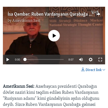
İsa Qəmbər: Ruben Vardanyanın Qarabağa göndərilməsi danışıqların qarşısını almaq məqsədi daşıyır
by
Amerikanın Səsi
No media source currently available
0:00
8:07
Direct link
Amerikanın Səsi:
Azərbaycan prezidenti Qarabağın
dövlət naziri kimi təqdim edilən Ruben Vardanyanın
"Rusiyanın adamı" kimi gündəliyinin aydın olduğunu
deyib. Sizcə Ruben Vardanyanın Qarabağa gəlməsi