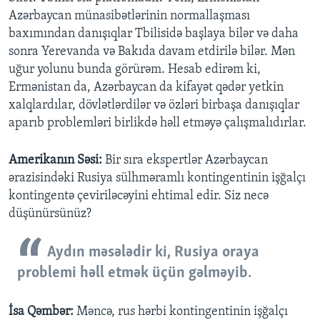
Azərbaycan münasibətlərinin normallaşması
baxımından danışıqlar Tbilisidə başlaya bilər və daha
sonra Yerevanda və Bakıda davam etdirilə bilər. Mən
uğur yolunu bunda görürəm. Hesab edirəm ki,
Ermənistan da, Azərbaycan da kifayət qədər yetkin
xalqlardılar, dövlətlərdilər və özləri birbaşa danışıqlar
aparıb problemləri birlikdə həll etməyə çalışmalıdırlar.
Amerikanın Səsi:
Bir sıra ekspertlər Azərbaycan
ərazisindəki Rusiya sülhməramlı kontingentinin işğalçı
kontingentə çeviriləcəyini ehtimal edir. Siz necə
düşünürsünüz?
Aydın məsələdir ki, Rusiya oraya
problemi həll etmək üçün gəlməyib.
İsa Qəmbər:
Məncə, rus hərbi kontingentinin işğalçı