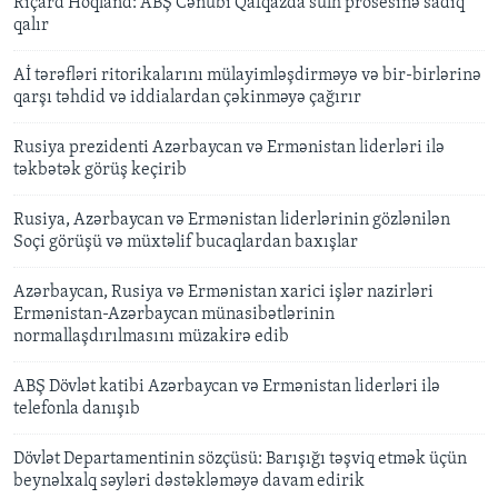
Riçard Hoqland: ABŞ Cənubi Qafqazda sülh prosesinə sadiq
qalır
Aİ tərəfləri ritorikalarını mülayimləşdirməyə və bir-birlərinə
qarşı təhdid və iddialardan çəkinməyə çağırır
Rusiya prezidenti Azərbaycan və Ermənistan liderləri ilə
təkbətək görüş keçirib
Rusiya, Azərbaycan və Ermənistan liderlərinin gözlənilən
Soçi görüşü və müxtəlif bucaqlardan baxışlar
Azərbaycan, Rusiya və Ermənistan xarici işlər nazirləri
Ermənistan-Azərbaycan münasibətlərinin
normallaşdırılmasını müzakirə edib
ABŞ Dövlət katibi Azərbaycan və Ermənistan liderləri ilə
telefonla danışıb
Dövlət Departamentinin sözçüsü: Barışığı təşviq etmək üçün
beynəlxalq səyləri dəstəkləməyə davam edirik